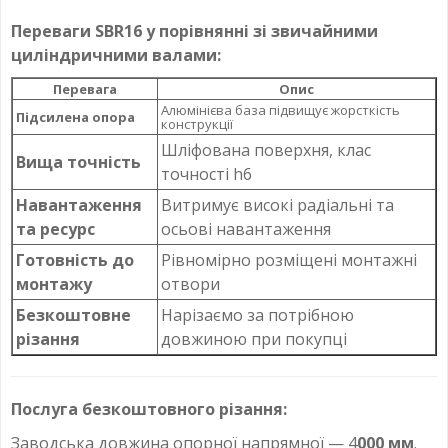
Переваги SBR16 у порівнянні зі звичайними
циліндричними валами:
Перевага
Опис
Алюмінієва база підвищує жорсткість
Підсилена опора
конструкції
Шліфована поверхня, клас
Вища точність
точності h6
Навантаження
Витримує високі радіальні та
та ресурс
осьові навантаження
Готовність до
Рівномірно розміщені монтажні
монтажу
отвори
Безкоштовне
Нарізаємо за потрібною
різання
довжиною при покупці
Послуга безкоштовного різання:
Заводська довжина опорної напрямної — 4
000 мм
.