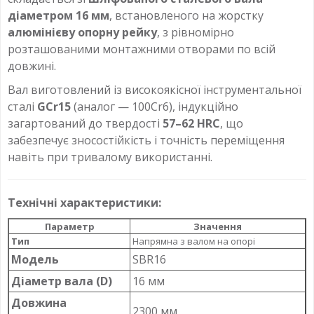
діаметром 16 мм
, встановленого на жорстку
алюмінієву опорну рейку
, з рівномірно
розташованими монтажними отворами по всій
довжині.
Вал виготовлений із високоякісної інструментальної
сталі
GCr15
(аналог — 100Cr6), індукційно
загартований до твердості
57–62 HRC
, що
забезпечує зносостійкість і точність переміщення
навіть при тривалому використанні.
Технічні характеристики:
Параметр
Значення
Тип
Напрямна з валом на опорі
Модель
SBR16
Діаметр вала (D)
16 мм
Довжина
2300 мм