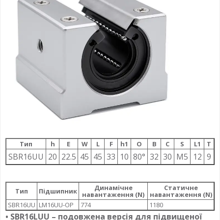
Тип
h
E
W
L
F
h1
О
B
C
S
L1
T
SBR16UU
20
22.5
45
45
33
10
80°
32
30
M5
12
9
Динамічне
Статичне
Тип
Підшипник
навантаження (N)
навантаження (N)
SBR16UU
LM16UU-OP
774
1180
• SBR16LUU – подовжена версія для підвищеної