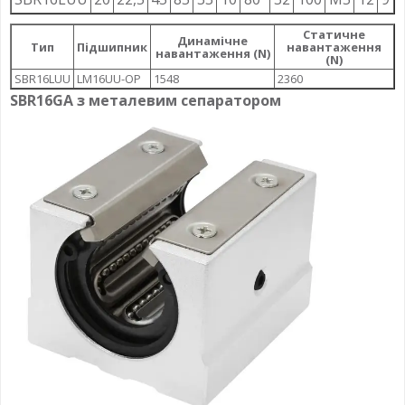
Статичне
Динамічне
Тип
Підшипник
навантаження
навантаження (N)
(N)
SBR16LUU
LM16UU-OP
1548
2360
SBR16GA з металевим сепаратором