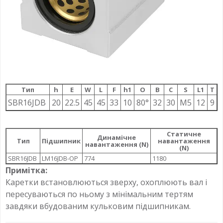
Тип
h
E
W
L
F
h1
О
B
C
S
L1
T
SBR16JDB
20
22.5
45
45
33
10
80°
32
30
M5
12
9
Статичне
Динамічне
Тип
Підшипник
навантаження
навантаження (N)
(N)
SBR16JDB
LM16JDB-OP
774
1180
Примітка:
Каретки встановлюються зверху, охоплюють вал і
пересуваються по ньому з мінімальним тертям
завдяки вбудованим кульковим підшипникам.