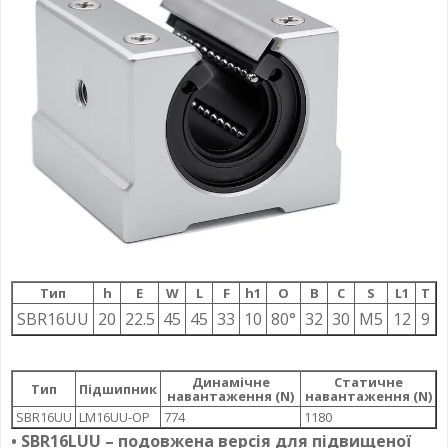
Тип
h
E
W
L
F
h1
О
B
C
S
L1
T
SBR16UU
20
22.5
45
45
33
10
80°
32
30
M5
12
9
Динамічне
Статичне
Тип
Підшипник
навантаження (N)
навантаження (N)
SBR16UU
LM16UU-OP
774
1180
• SBR16LUU – подовжена версія для підвищеної