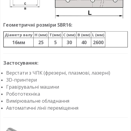
Геометричні розміри SBR16:
Діаметр валу
H (мм)
T(мм)
C (мм)
B (мм)
L (мм)
16мм
25
5
30
40
2600
Застосування:
Верстати з ЧПК (фрезерні, плазмові, лазерні)
3D-принтери
Гравірувальні машини
Робототехніка
Вимірювальне обладнання
Автоматичні лінії переміщення