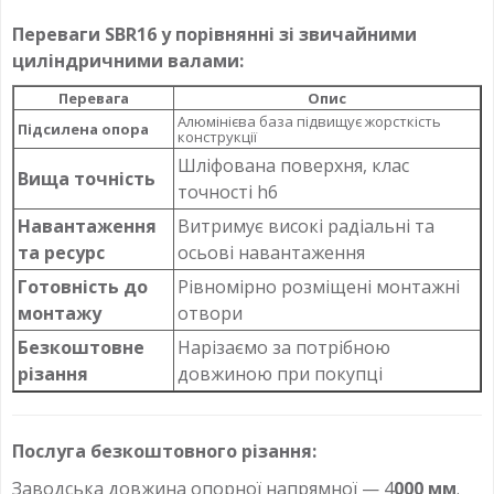
Переваги SBR16 у порівнянні зі звичайними
циліндричними валами:
Перевага
Опис
Алюмінієва база підвищує жорсткість
Підсилена опора
конструкції
Шліфована поверхня, клас
Вища точність
точності h6
Навантаження
Витримує високі радіальні та
та ресурс
осьові навантаження
Готовність до
Рівномірно розміщені монтажні
монтажу
отвори
Безкоштовне
Нарізаємо за потрібною
різання
довжиною при покупці
Послуга безкоштовного різання:
Заводська довжина опорної напрямної — 4
000 мм
.