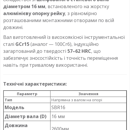
діаметром 16 мм
, встановленого на жорстку
алюмінієву опорну рейку
, з рівномірно
розташованими монтажними отворами по всій
довжині.
Вал виготовлений із високоякісної інструментальної
сталі
GCr15
(аналог — 100Cr6), індукційно
загартований до твердості
57–62 HRC
, що
забезпечує зносостійкість і точність переміщення
навіть при тривалому використанні.
Технічні характеристики:
Параметр
Значення
Тип
Напрямна з валом на опорі
Модель
SBR16
Діаметр вала (D)
16 мм
Довжина
2600мм