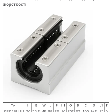
жорсткості
Тип
h
E
W
L
F
h1
О
B
C
S
L1
T
SBR16LUU
20
22,5
45
85
33
10
80°
32
100
M5
12
9