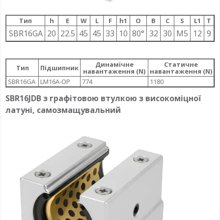
Тип
h
E
W
L
F
h1
О
B
C
S
L1
T
SBR16GA
20
22.5
45
45
33
10
80°
32
30
M5
12
9
Динамічне
Статичне
Тип
Підшипник
навантаження (N)
навантаження (N)
SBR16GA
LM16A-OP
774
1180
SBR16JDB з графітовою втулкою з високоміцної
латуні, самозмащувальний