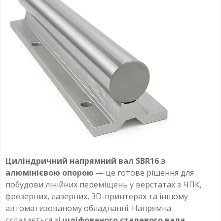
Циліндричний напрямний вал SBR16 з
алюмінієвою опорою
— це готове рішення для
побудови лінійних переміщень у верстатах з ЧПК,
фрезерних, лазерних, 3D-принтерах та іншому
автоматизованому обладнанні. Напрямна
складається зі
шліфованого сталевого вала