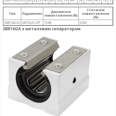
Статичне
Динамічне
Тип
Підшипник
навантаження
навантаження (N)
(N)
SBR16LUU
LM16UU-OP
1548
2360
SBR16GA з металевим сепаратором