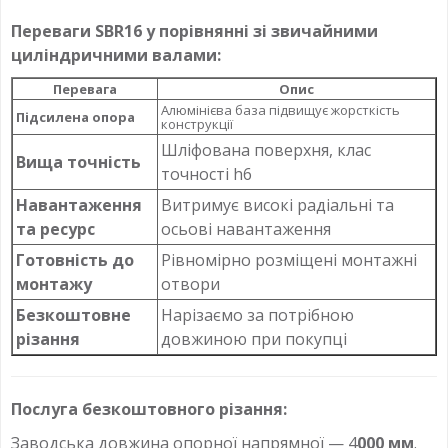
Переваги SBR16 у порівнянні зі звичайними
циліндричними валами:
Перевага
Опис
Алюмінієва база підвищує жорсткість
Підсилена опора
конструкції
Шліфована поверхня, клас
Вища точність
точності h6
Навантаження
Витримує високі радіальні та
та ресурс
осьові навантаження
Готовність до
Рівномірно розміщені монтажні
монтажу
отвори
Безкоштовне
Нарізаємо за потрібною
різання
довжиною при покупці
Послуга безкоштовного різання:
Заводська довжина опорної напрямної — 4
000 мм
.