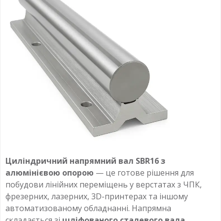
Циліндричний напрямний вал SBR16 з
алюмінієвою опорою
— це готове рішення для
побудови лінійних переміщень у верстатах з ЧПК,
фрезерних, лазерних, 3D-принтерах та іншому
автоматизованому обладнанні. Напрямна
складається зі
шліфованого сталевого вала