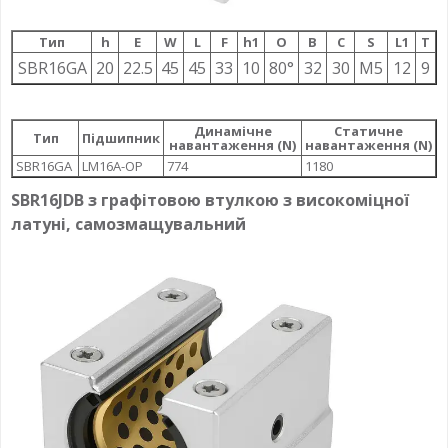
Тип
h
E
W
L
F
h1
О
B
C
S
L1
T
SBR16GA
20
22.5
45
45
33
10
80°
32
30
M5
12
9
Динамічне
Статичне
Тип
Підшипник
навантаження (N)
навантаження (N)
SBR16GA
LM16A-OP
774
1180
SBR16JDB з графітовою втулкою з високоміцної
латуні, самозмащувальний