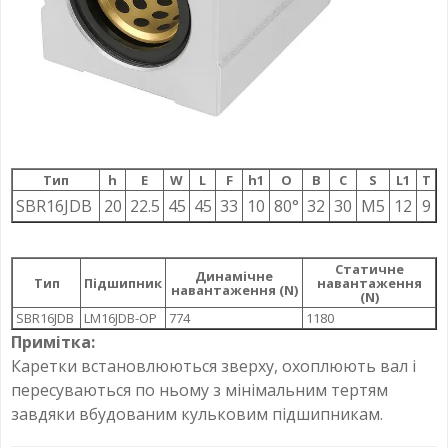
Тип
h
E
W
L
F
h1
О
B
C
S
L1
T
SBR16JDB
20
22.5
45
45
33
10
80°
32
30
M5
12
9
Статичне
Динамічне
Тип
Підшипник
навантаження
навантаження (N)
(N)
SBR16JDB
LM16JDB-OP
774
1180
Примітка:
Каретки встановлюються зверху, охоплюють вал і
пересуваються по ньому з мінімальним тертям
завдяки вбудованим кульковим підшипникам.