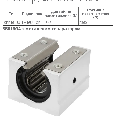
Статичне
Динамічне
Тип
Підшипник
навантаження
навантаження (N)
(N)
SBR16LUU
LM16UU-OP
1548
2360
SBR16GA з металевим сепаратором