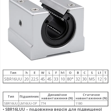
Тип
h
E
W
L
F
h1
О
B
C
S
L1
T
SBR16UU
20
22.5
45
45
33
10
80°
32
30
M5
12
9
Динамічне
Статичне
Тип
Підшипник
навантаження (N)
навантаження (N)
SBR16UU
LM16UU-OP
774
1180
• SBR16LUU – подовжена версія для підвищеної