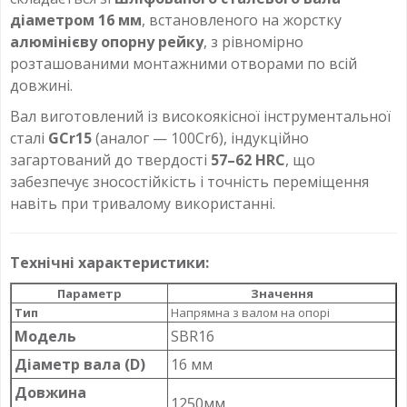
діаметром 16 мм
, встановленого на жорстку
алюмінієву опорну рейку
, з рівномірно
розташованими монтажними отворами по всій
довжині.
Вал виготовлений із високоякісної інструментальної
сталі
GCr15
(аналог — 100Cr6), індукційно
загартований до твердості
57–62 HRC
, що
забезпечує зносостійкість і точність переміщення
навіть при тривалому використанні.
Технічні характеристики:
Параметр
Значення
Тип
Напрямна з валом на опорі
Модель
SBR16
Діаметр вала (D)
16 мм
Довжина
1250мм