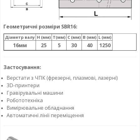
Геометричні розміри SBR16:
Діаметр валу
H (мм)
T(мм)
C (мм)
B (мм)
L (мм)
16мм
25
5
30
40
1250
Застосування:
Верстати з ЧПК (фрезерні, плазмові, лазерні)
3D-принтери
Гравірувальні машини
Робототехніка
Вимірювальне обладнання
Автоматичні лінії переміщення