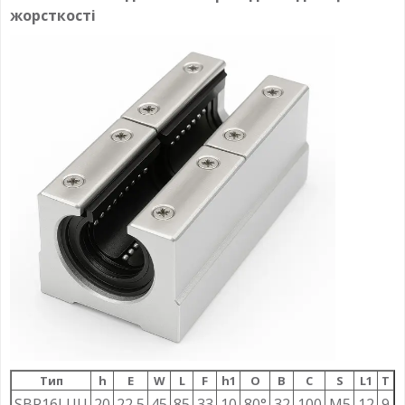
жорсткості
Тип
h
E
W
L
F
h1
О
B
C
S
L1
T
SBR16LUU
20
22,5
45
85
33
10
80°
32
100
M5
12
9