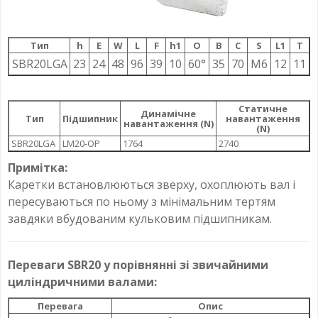
Тип
h
E
W
L
F
h1
О
B
C
S
L1
T
SBR20LGA
23
24
48
96
39
10
60°
35
70
M6
12
11
Статичне
Динамічне
Тип
Підшипник
навантаження
навантаження (N)
(N)
SBR20LGA
LM20-OP
1764
2740
Примітка:
Каретки встановлюються зверху, охоплюють вал і
пересуваються по ньому з мінімальним тертям
завдяки вбудованим кульковим підшипникам.
Переваги SBR20 у порівнянні зі звичайними
циліндричними валами:
Перевага
Опис