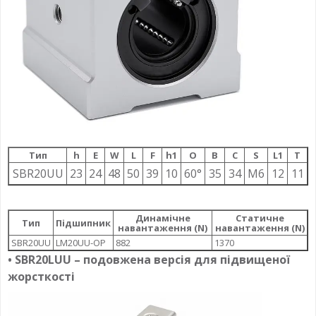
Тип
h
E
W
L
F
h1
О
B
C
S
L1
T
SBR20UU
23
24
48
50
39
10
60°
35
34
M6
12
11
Динамічне
Статичне
Тип
Підшипник
навантаження (N)
навантаження (N)
SBR20UU
LM20UU-OP
882
1370
• SBR20LUU – подовжена версія для підвищеної
жорсткості