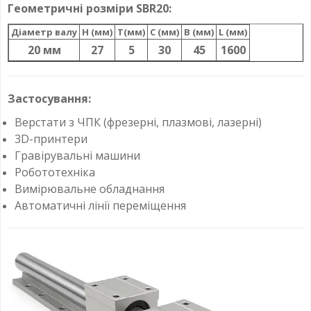
Геометричні розміри SBR20:
Діаметр валу
H (мм)
T(мм)
C (мм)
B (мм)
L (мм)
20 мм
27
5
30
45
1600
Застосування:
Верстати з ЧПК (фрезерні, плазмові, лазерні)
3D-принтери
Гравірувальні машини
Робототехніка
Вимірювальне обладнання
Автоматичні лінії переміщення