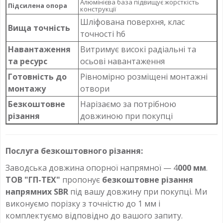
Алюмінієва база підвищує жорсткість
Підсилена опора
конструкції
Шліфована поверхня, клас
Вища точність
точності h6
Навантаження
Витримує високі радіальні та
та ресурс
осьові навантаження
Готовність до
Рівномірно розміщені монтажні
монтажу
отвори
Безкоштовне
Нарізаємо за потрібною
різання
довжиною при покупці
Послуга безкоштовного різання:
Заводська довжина опорної напрямної — 4
000 мм
.
ТОВ "ГП-ТЕХ"
пропонує
безкоштовне різання
напрямних SBR
під вашу довжину при покупці. Ми
виконуємо порізку з точністю до 1 мм і
комплектуємо відповідно до вашого запиту.