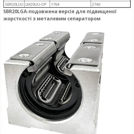
SBR20LUU
LM20UU-OP
1764
2740
SBR20LGA-
подовжена версія для підвищеної
жорсткості
з металевим сепаратором