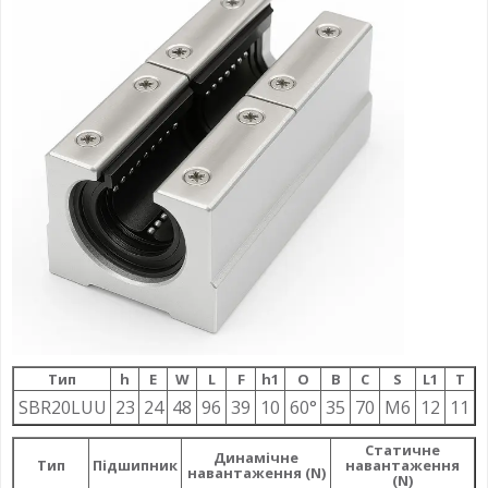
Тип
h
E
W
L
F
h1
О
B
C
S
L1
T
SBR20LUU
23
24
48
96
39
10
60°
35
70
M6
12
11
Статичне
Динамічне
Тип
Підшипник
навантаження
навантаження (N)
(N)