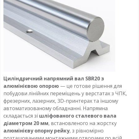
Циліндричний напрямний вал SBR20 з
алюмінієвою опорою
— це готове рішення для
побудови лінійних переміщень у верстатах з ЧПК,
фрезерних, лазерних, 3D-принтерах та іншому
автоматизованому обладнанні. Напрямна
складається зі
шліфованого сталевого вала
діаметром 20 мм
, встановленого на жорстку
алюмінієву опорну рейку
, з рівномірно
розташованими монтажними отворами по всій