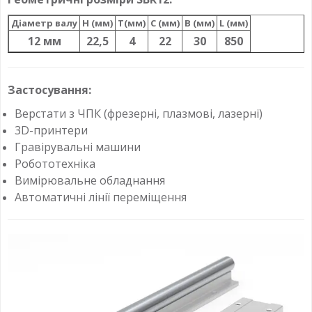
Діаметр валу
H (мм)
T(мм)
C (мм)
B (мм)
L (мм)
12 мм
22,5
4
22
30
850
Застосування:
Верстати з ЧПК (фрезерні, плазмові, лазерні)
3D-принтери
Гравірувальні машини
Робототехніка
Вимірювальне обладнання
Автоматичні лінії переміщення