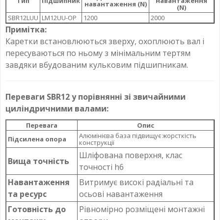
Тип
Підшипник
навантаження
навантаження (N)
(N)
SBR12LUU
LM12UU-OP
1200
2000
Примітка:
Каретки встановлюються зверху, охоплюють вал і
пересуваються по ньому з мінімальним тертям
завдяки вбудованим кульковим підшипникам.
Переваги SBR12 у порівнянні зі звичайними
циліндричними валами:
Перевага
Опис
Алюмінієва база підвищує жорсткість
Підсилена опора
конструкції
Шліфована поверхня, клас
Вища точність
точності h6
Навантаження
Витримує високі радіальні та
та ресурс
осьові навантаження
Готовність до
Рівномірно розміщені монтажні