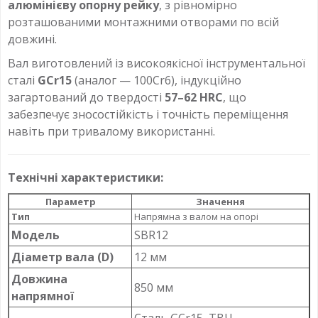
алюмінієву опорну рейку
, з рівномірно
розташованими монтажними отворами по всій
довжині.
Вал виготовлений із високоякісної інструментальної
сталі
GCr15
(аналог — 100Cr6), індукційно
загартований до твердості
57–62 HRC
, що
забезпечує зносостійкість і точність переміщення
навіть при тривалому використанні.
Технічні характеристики:
Параметр
Значення
Тип
Напрямна з валом на опорі
Модель
SBR12
Діаметр вала (D)
12 мм
Довжина
850 мм
напрямної
Сталь GCr15, ТВЧ