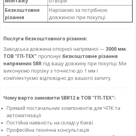
монтажу
отвори
Безкоштовне
Нарізаємо за потрібною
різання
довжиною при покупці
Послуга безкоштовного різання:
Заводська довжина опорної напрямної —
3000 мм
.
ТОВ "ГП-ТЕХ"
пропонує
безкоштовне різання
напрямних SBR
під вашу довжину при покупці. Ми
виконуємо порізку з точністю до 1 мм і
комплектуємо відповідно до вашого запиту.
Чому варто замовити SBR12 в ТОВ "ГП-ТЕХ":
Прямий постачальник компонентів для ЧПК та
автоматизації
Постійна наявність на складі у Києві
Професійна технічна консультація