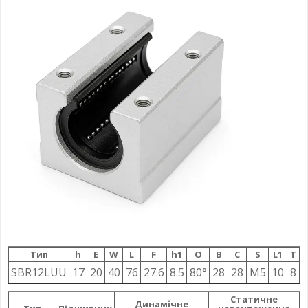
Тип
h
E
W
L
F
h1
О
B
C
S
L1
T
SBR12LUU
17
20
40
76
27.6
8.5
80°
28
28
M5
10
8
Статичне
Динамічне