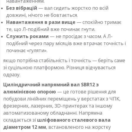
навантаженням.
Без вібрацій
— вал сидить жорстко по всій
довжині, нічого не бовтається.
Навантаження в рази вище
— спокійно тримає
те, що Л-подібний вже починає гнути.
Служить роками
— не просідає з часом. А Л-
подібний через пару місяців вже втрачає точність і
починає «гуляти».
якщо потрібна стабільність і точність — беріть саме
зі суцільною платформою. Різниця відчувається
одразу.
Циліндричний напрямний вал SBR12 з
алюмінієвою опорою
— це готове рішення для
побудови лінійних переміщень у верстатах з ЧПК,
фрезерних, лазерних, 3D-принтерах та іншому
автоматизованому обладнанні. Напрямна
складається зі
шліфованого сталевого вала
діаметром 12 мм
, встановленого на жорстку