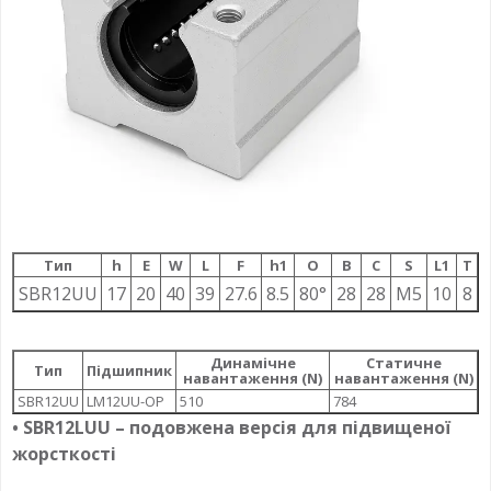
Тип
h
E
W
L
F
h1
О
B
C
S
L1
T
SBR12UU
17
20
40
39
27.6
8.5
80°
28
28
M5
10
8
Динамічне
Статичне
Тип
Підшипник
навантаження (N)
навантаження (N)
SBR12UU
LM12UU-OP
510
784
• SBR12LUU – подовжена версія для підвищеної
жорсткості