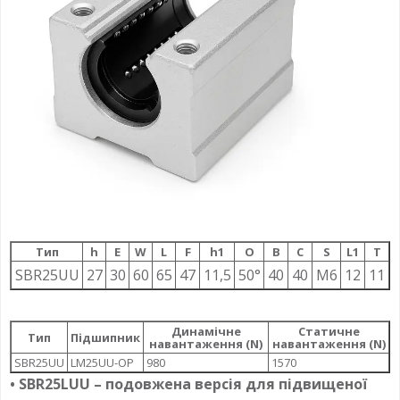
Тип
h
E
W
L
F
h1
О
B
C
S
L1
T
SBR25UU
27
30
60
65
47
11,5
50°
40
40
M6
12
11
Динамічне
Статичне
Тип
Підшипник
навантаження (N)
навантаження (N)
SBR25UU
LM25UU-OP
980
1570
• SBR25LUU – подовжена версія для підвищеної