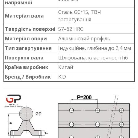
напрямної
Сталь GCr15, ТВЧ
Матеріал вала
загартування
Твердість поверхні
57–62 HRC
Матеріал опори
Алюмінієвий профіль
Тип загартування
Індукційне, глибина до 2,4 мм
Поверхня вала
Шліфована, клас точності h6
Країна виробник
Китай
Бренд / Виробник
K.D