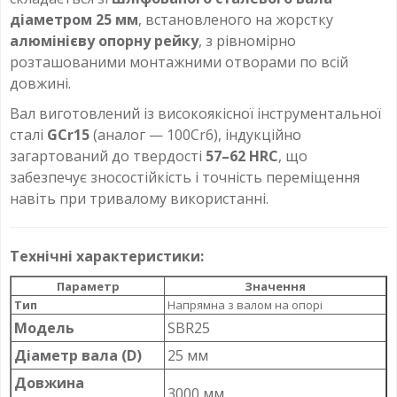
діаметром 25 мм
, встановленого на жорстку
алюмінієву опорну рейку
, з рівномірно
розташованими монтажними отворами по всій
довжині.
Вал виготовлений із високоякісної інструментальної
сталі
GCr15
(аналог — 100Cr6), індукційно
загартований до твердості
57–62 HRC
, що
забезпечує зносостійкість і точність переміщення
навіть при тривалому використанні.
Технічні характеристики:
Параметр
Значення
Тип
Напрямна з валом на опорі
Модель
SBR25
Діаметр вала (D)
25 мм
Довжина
3000 мм