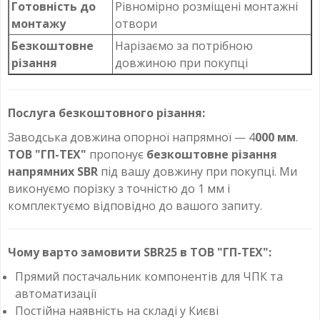
Готовність до
Рівномірно розміщені монтажні
монтажу
отвори
Безкоштовне
Нарізаємо за потрібною
різання
довжиною при покупці
Послуга безкоштовного різання:
Заводська довжина опорної напрямної — 4
000 мм
.
ТОВ "ГП-ТЕХ"
пропонує
безкоштовне різання
напрямних SBR
під вашу довжину при покупці. Ми
виконуємо порізку з точністю до 1 мм і
комплектуємо відповідно до вашого запиту.
Чому варто замовити SBR25 в ТОВ "ГП-ТЕХ":
Прямий постачальник компонентів для ЧПК та
автоматизації
Постійна наявність на складі у Києві