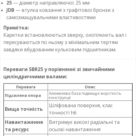
25
— діаметр направляючої: 25 мм
JDB
— втулка ковзання з графітової бронзи з
самозмащувальними властивостями
Примітка:
Каретки встановлюються зверху, охоплюють вал і
пересуваються по ньому з мінімальним тертям
завдяки вбудованим кульковим підшипникам.
Переваги SBR25 у порівнянні зі звичайними
циліндричними валами:
Перевага
Опис
Алюмінієва база підвищує жорсткість
Підсилена опора
конструкції
Шліфована поверхня, клас
Вища точність
точності h6
Навантаження
Витримує високі радіальні та
та ресурс
осьові навантаження