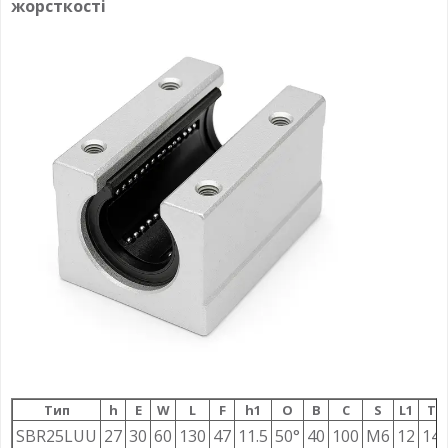
жорсткості
Тип
h
E
W
L
F
h1
О
B
C
S
L1
T
SBR25LUU
27
30
60
130
47
11.5
50°
40
100
M6
12
14