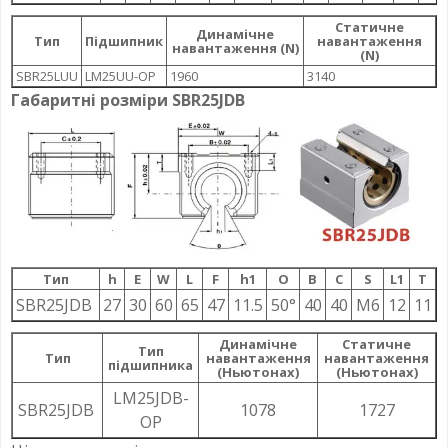
Статичне
Динамічне
Тип
Підшипник
навантаження
навантаження (N)
(N)
SBR25LUU
LM25UU-OP
1960
3140
Габаритні розміри SBR25JDB
Тип
h
E
W
L
F
h1
О
B
C
S
L1
T
SBR25JDB
27
30
60
65
47
11.5
50°
40
40
M6
12
11
Динамічне
Статичне
Тип
Тип
навантаження
навантаження
підшипника
(Ньютонах)
(Ньютонах)
LM25JDB-
SBR25JDB
1078
1727
OP