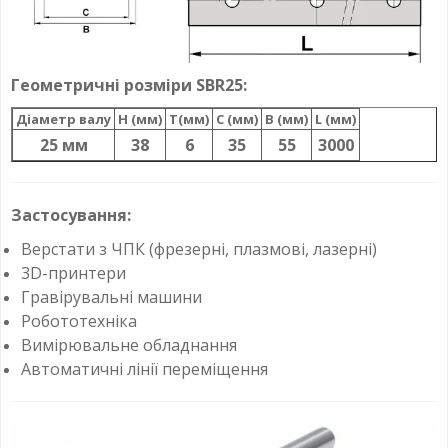
Геометричні розміри SBR25:
Діаметр валу
H (мм)
T(мм)
C (мм)
B (мм)
L (мм)
25 мм
38
6
35
55
3000
Застосування:
Верстати з ЧПК (фрезерні, плазмові, лазерні)
3D-принтери
Гравірувальні машини
Робототехніка
Вимірювальне обладнання
Автоматичні лінії переміщення