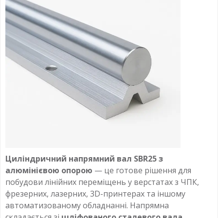
Циліндричний напрямний вал SBR25 з
алюмінієвою опорою
— це готове рішення для
побудови лінійних переміщень у верстатах з ЧПК,
фрезерних, лазерних, 3D-принтерах та іншому
автоматизованому обладнанні. Напрямна
складається зі
шліфованого сталевого вала