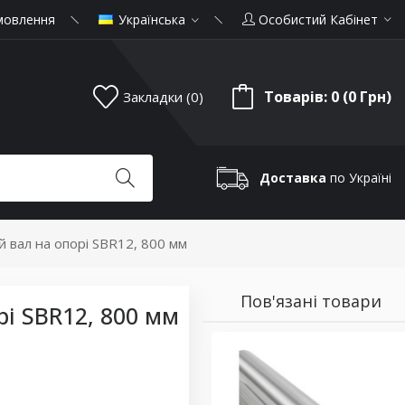
мовлення
Українська
Особистий Кабінет
Товарів: 0 (0 Грн)
Закладки (0)
Доставка
по Україні
 вал на опорі SBR12, 800 мм
Пов'язані товари
і SBR12, 800 мм