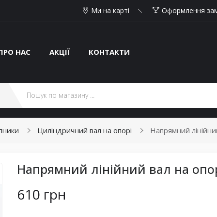
Ми на карті
Оформлення за
ПРО НАС
АКЦІЇ
КОНТАКТИ
ипники
Циліндричний вал на опорі
Напрямний лінійний
Напрямний лінійний вал на опор
610 грн