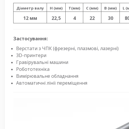
Діаметр валу
H (мм)
T(мм)
C (мм)
B (мм)
L (
12 мм
22,5
4
22
30
8
Застосування:
Верстати з ЧПК (фрезерні, плазмові, лазерні)
3D-принтери
Гравірувальні машини
Робототехніка
Вимірювальне обладнання
Автоматичні лінії переміщення