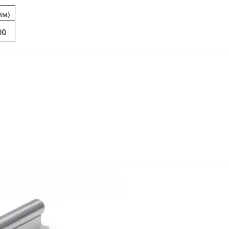
мм)
00