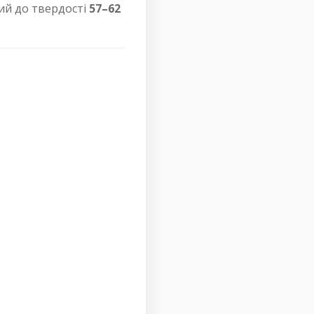
ний до твердості
57–62