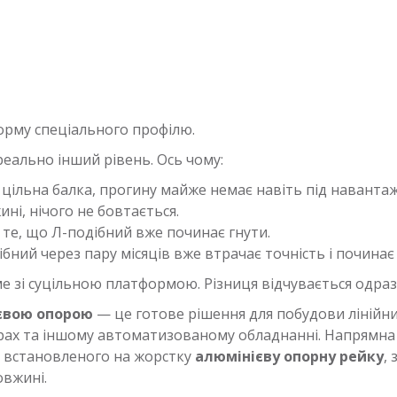
орму спеціального профілю.
еально інший рівень. Ось чому:
ільна балка, прогину майже немає навіть під наванта
ні, нічого не бовтається.
те, що Л-подібний вже починає гнути.
ібний через пару місяців вже втрачає точність і починає 
ме зі суцільною платформою. Різниця відчувається одраз
євою опорою
— це готове рішення для побудови лінійн
рах та іншому автоматизованому обладнанні. Напрямна 
, встановленого на жорстку
алюмінієву опорну рейку
,
вжині.