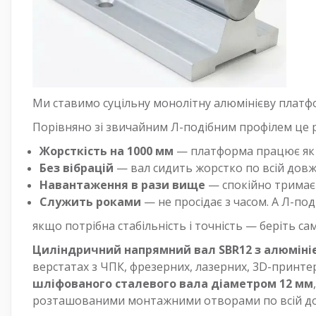
Ми ставимо суцільну монолітну алюмінієву платф
Порівняно зі звичайним Л-подібним профілем це р
Жорсткість на 1000 мм
— платформа працює як ц
Без вібрацій
— вал сидить жорстко по всій довжи
Навантаження в рази вище
— спокійно тримає 
Служить роками
— не просідає з часом. А Л-под
якщо потрібна стабільність і точність — беріть са
Циліндричний напрямний вал SBR12 з алюміні
верстатах з ЧПК, фрезерних, лазерних, 3D-принте
шліфованого сталевого вала діаметром 12 мм
розташованими монтажними отворами по всій до