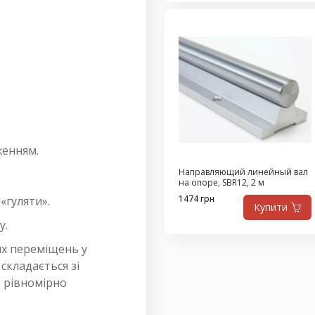
женням.
Направляющий линейный вал
на опоре, SBR12, 2 м
1474 грн
«гуляти».
Купити
у.
их переміщень у
складається зі
 з рівномірно