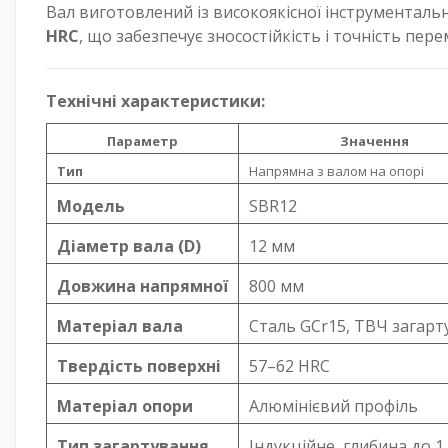
Вал виготовлений із високоякісної інструментальн
HRC
, що забезпечує зносостійкість і точність пе
Технічні характеристики:
Параметр
Значення
Тип
Напрямна з валом на опорі
Модель
SBR12
Діаметр вала (D)
12 мм
Довжина напрямної
800 мм
Матеріал вала
Сталь GCr15, ТВЧ загарт
Твердість поверхні
57–62 HRC
Матеріал опори
Алюмінієвий профіль
Тип загартування
Індукційне, глибина до 1