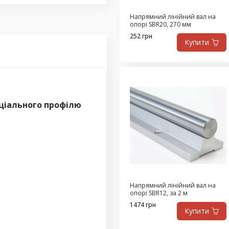
Напрямний лінійний вал на
опорі SBR20, 270 мм
252 грн
Купити
еціального профілю
Напрямний лінійний вал на
опорі SBR12, за 2 м
1474 грн
Купити