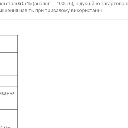
ої сталі
GCr15
(аналог — 100Cr6), індукційно загартова
реміщення навіть при тривалому використанні.
ування
,4 мм