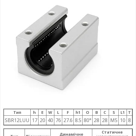
Тип
h
E
W
L
F
h1
О
B
C
S
L1
T
SBR12LUU
17
20
40
76
27.6
8.5
80°
28
28
M5
10
8
Статичне
Динамічне