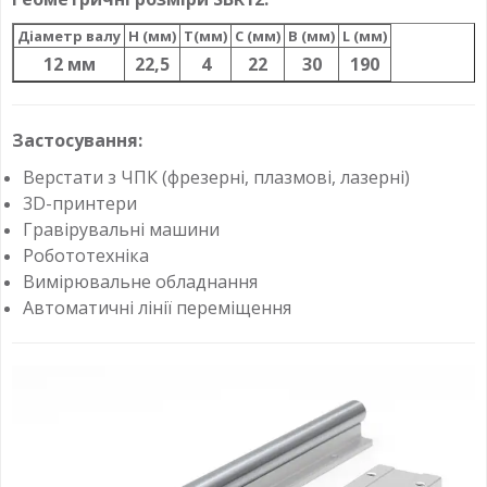
Діаметр валу
H (мм)
T(мм)
C (мм)
B (мм)
L (мм)
12 мм
22,5
4
22
30
190
Застосування:
Верстати з ЧПК (фрезерні, плазмові, лазерні)
3D-принтери
Гравірувальні машини
Робототехніка
Вимірювальне обладнання
Автоматичні лінії переміщення