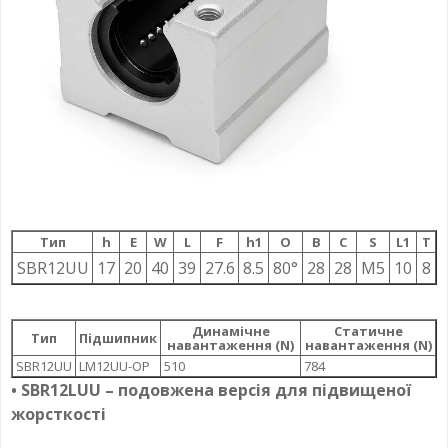
Тип
h
E
W
L
F
h1
О
B
C
S
L1
T
SBR12UU
17
20
40
39
27.6
8.5
80°
28
28
M5
10
8
Динамічне
Статичне
Тип
Підшипник
навантаження (N)
навантаження (N)
SBR12UU
LM12UU-OP
510
784
• SBR12LUU – подовжена версія для підвищеної
жорсткості