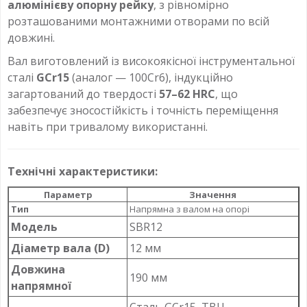
алюмінієву опорну рейку
, з рівномірно
розташованими монтажними отворами по всій
довжині.
Вал виготовлений із високоякісної інструментальної
сталі
GCr15
(аналог — 100Cr6), індукційно
загартований до твердості
57–62 HRC
, що
забезпечує зносостійкість і точність переміщення
навіть при тривалому використанні.
Технічні характеристики:
Параметр
Значення
Тип
Напрямна з валом на опорі
Модель
SBR12
Діаметр вала (D)
12 мм
Довжина
190 мм
напрямної
Сталь GCr15, ТВЧ