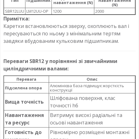
Тип
Підшипник
навантаження
навантаження (N)
(N)
SBR12LUU
LM12UU-OP
1200
2000
Примітка:
Каретки встановлюються зверху, охоплюють вал і
пересуваються по ньому з мінімальним тертям
завдяки вбудованим кульковим підшипникам.
Переваги SBR12 у порівнянні зі звичайними
циліндричними валами:
Перевага
Опис
Алюмінієва база підвищує жорсткість
Підсилена опора
конструкції
Шліфована поверхня, клас
Вища точність
точності h6
Навантаження
Витримує високі радіальні та
та ресурс
осьові навантаження
Готовність до
Рівномірно розміщені монтажні