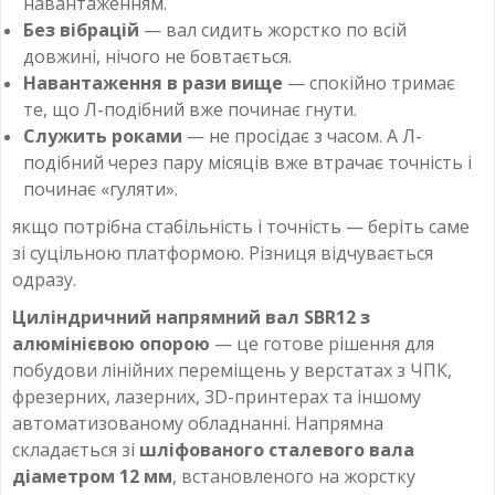
навантаженням.
Без вібрацій
— вал сидить жорстко по всій
довжині, нічого не бовтається.
Навантаження в рази вище
— спокійно тримає
те, що Л-подібний вже починає гнути.
Служить роками
— не просідає з часом. А Л-
подібний через пару місяців вже втрачає точність і
починає «гуляти».
якщо потрібна стабільність і точність — беріть саме
зі суцільною платформою. Різниця відчувається
одразу.
Циліндричний напрямний вал SBR12 з
алюмінієвою опорою
— це готове рішення для
побудови лінійних переміщень у верстатах з ЧПК,
фрезерних, лазерних, 3D-принтерах та іншому
автоматизованому обладнанні. Напрямна
складається зі
шліфованого сталевого вала
діаметром 12 мм
, встановленого на жорстку