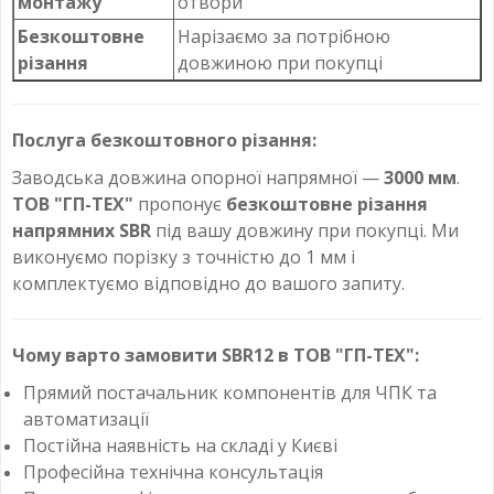
монтажу
отвори
Безкоштовне
Нарізаємо за потрібною
різання
довжиною при покупці
Послуга безкоштовного різання:
Заводська довжина опорної напрямної —
3000 мм
.
ТОВ "ГП-ТЕХ"
пропонує
безкоштовне різання
напрямних SBR
під вашу довжину при покупці. Ми
виконуємо порізку з точністю до 1 мм і
комплектуємо відповідно до вашого запиту.
Чому варто замовити SBR12 в ТОВ "ГП-ТЕХ":
Прямий постачальник компонентів для ЧПК та
автоматизації
Постійна наявність на складі у Києві
Професійна технічна консультація