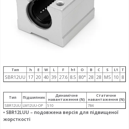
Тип
h
E
W
L
F
h1
О
B
C
S
L1
T
SBR12UU
17
20
40
39
27.6
8.5
80°
28
28
M5
10
8
Динамічне
Статичне
Тип
Підшипник
навантаження (N)
навантаження (N)
SBR12UU
LM12UU-OP
510
784
• SBR12LUU – подовжена версія для підвищеної
жорсткості