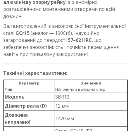
алюмінієву опорну рейку
, з рівномірно
розташованими монтажними отворами по всій
довжині.
Вал виготовлений із високоякісної інструментальної
сталі
GCr15
(аналог — 100Cr6), індукційно
загартований до твердості
57–62 HRC
, що
забезпечує зносостійкість і точність переміщення
навіть при тривалому використанні.
Технічні характеристики:
Параметр
Значення
Тип
Напрямна з валом на опорі
Модель
SBR12
Діаметр вала (D)
12 мм
Довжина
1420 мм
напрямної
Сталь GCr15, ТВЧ