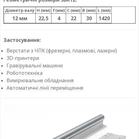
Діаметр валу
H (мм)
T(мм)
C (мм)
B (мм)
L (мм)
12 мм
22,5
4
22
30
1420
Застосування:
Верстати з ЧПК (фрезерні, плазмові, лазерні)
3D-принтери
Гравірувальні машини
Робототехніка
Вимірювальне обладнання
Автоматичні лінії переміщення