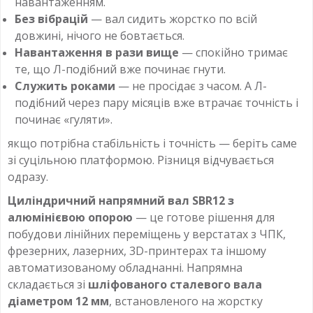
навантаженням.
Без вібрацій
— вал сидить жорстко по всій
довжині, нічого не бовтається.
Навантаження в рази вище
— спокійно тримає
те, що Л-подібний вже починає гнути.
Служить роками
— не просідає з часом. А Л-
подібний через пару місяців вже втрачає точність і
починає «гуляти».
якщо потрібна стабільність і точність — беріть саме
зі суцільною платформою. Різниця відчувається
одразу.
Циліндричний напрямний вал SBR12 з
алюмінієвою опорою
— це готове рішення для
побудови лінійних переміщень у верстатах з ЧПК,
фрезерних, лазерних, 3D-принтерах та іншому
автоматизованому обладнанні. Напрямна
складається зі
шліфованого сталевого вала
діаметром 12 мм
, встановленого на жорстку