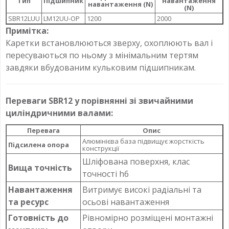
Тип
Підшипник
навантаження
навантаження (N)
(N)
SBR12LUU
LM12UU-OP
1200
2000
Примітка:
Каретки встановлюються зверху, охоплюють вал і
пересуваються по ньому з мінімальним тертям
завдяки вбудованим кульковим підшипникам.
Переваги SBR12 у порівнянні зі звичайними
циліндричними валами:
Перевага
Опис
Алюмінієва база підвищує жорсткість
Підсилена опора
конструкції
Шліфована поверхня, клас
Вища точність
точності h6
Навантаження
Витримує високі радіальні та
та ресурс
осьові навантаження
Готовність до
Рівномірно розміщені монтажні