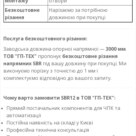
монтажу
отвори
Безкоштовне
Нарізаємо за потрібною
різання
довжиною при покупці
Послуга безкоштовного різання:
Заводська довжина опорної напрямної —
3000 мм
.
ТОВ "ГП-ТЕХ"
пропонує
безкоштовне різання
напрямних SBR
під вашу довжину при покупці. Ми
виконуємо порізку з точністю до 1 мм і
комплектуємо відповідно до вашого запиту.
Чому варто замовити SBR12 в ТОВ "ГП-ТЕХ":
Прямий постачальник компонентів для ЧПК та
автоматизації
Постійна наявність на складі у Києві
Професійна технічна консультація