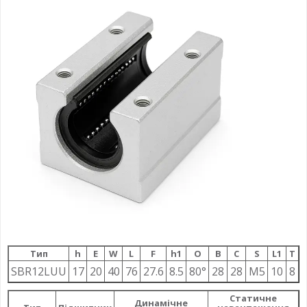
Тип
h
E
W
L
F
h1
О
B
C
S
L1
T
SBR12LUU
17
20
40
76
27.6
8.5
80°
28
28
M5
10
8
Статичне
Динамічне