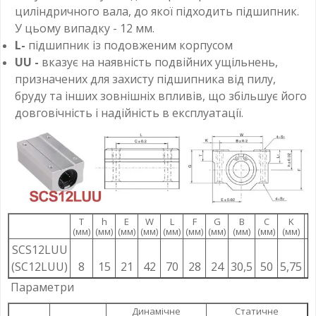
циліндричного вала, до якої підходить підшипник.
У цьому випадку - 12 мм.
L-
підшипник із подовженим корпусом
UU -
вказує на наявність подвійних ущільнень,
призначених для захисту підшипника від пилу,
бруду та інших зовнішніх впливів, що збільшує його
довговічність і надійність в експлуатації.
T
h
E
W
L
F
G
B
C
K
S
(мм)
(мм)
(мм)
(мм)
(мм)
(мм)
(мм)
(мм)
(мм)
(мм)
(м
SCS12LUU
(SC12LUU)
8
15
21
42
70
28
24
30,5
50
5,75
M
Параметри
Динамічне
Статичне