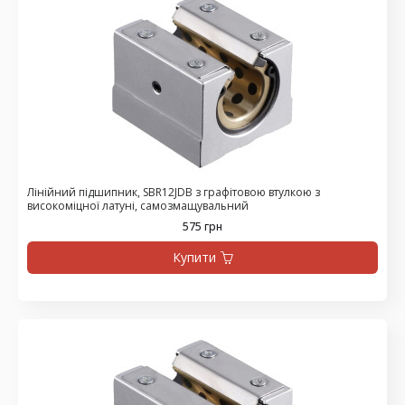
Лінійний підшипник, SBR12JDB з графітовою втулкою з
високоміцної латуні, самозмащувальний
575 грн
Купити