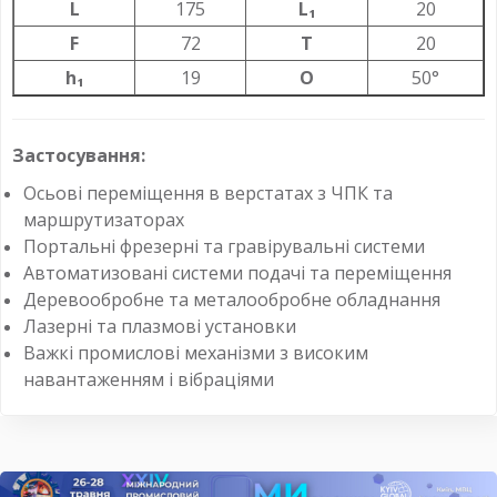
L
175
L₁
20
F
72
T
20
h₁
19
O
50°
Застосування:
Осьові переміщення в верстатах з ЧПК та
маршрутизаторах
Портальні фрезерні та гравірувальні системи
Автоматизовані системи подачі та переміщення
Деревообробне та металообробне обладнання
Лазерні та плазмові установки
Важкі промислові механізми з високим
навантаженням і вібраціями