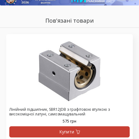
Пов'язані товари
Лінійний підшипник, SBR12JDB з графітовою втулкою з
високоміцної латуні, самозмащувальний
575 грн
Купити