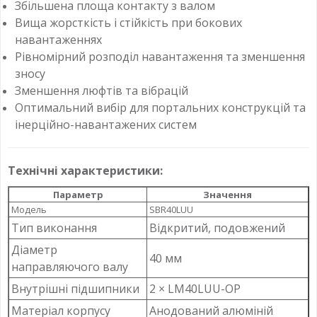
Збільшена площа контакту з валом
Вища жорсткість і стійкість при бокових
навантаженнях
Рівномірний розподіл навантаження та зменшення
зносу
Зменшення люфтів та вібрацій
Оптимальний вибір для портальних конструкцій та
інерційно-навантажених систем
Технічні характеристики:
Параметр
Значення
Модель
SBR40LUU
Тип виконання
Відкритий, подовжений
Діаметр
40 мм
направляючого валу
Внутрішні підшипники
2 × LM40LUU-OP
Матеріал корпусу
Анодований алюміній