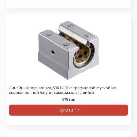
Линейный подшипник, SBR12JDB с графитовой втулкой из
высокопрочной латуни, самосмазывающийся
575 грн
Купити