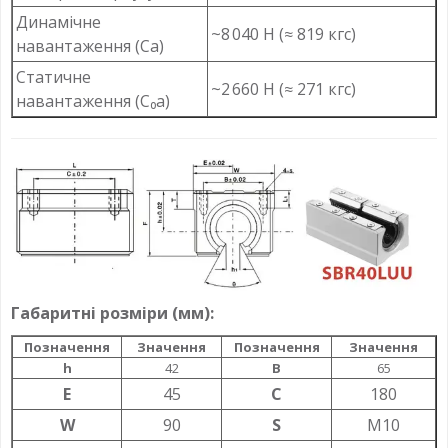
Динамічне
~8 040 Н (≈ 819 кгс)
навантаження (Ca)
Статичне
~2 660 Н (≈ 271 кгс)
навантаження (C₀a)
Габаритні розміри (мм):
Позначення
Значення
Позначення
Значення
h
42
B
65
E
45
C
180
W
90
S
M10