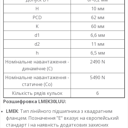
H
10 мм
PCD
62 мм
K
60 мм
d1
6,6 мм
d2
11 мм
h
6,5 мм
Номінальне навантаження -
2490 N
динамічне (C)
Номінальне навантаження -
5490 N
статичне (Co)
Кількість рядів кульок
6
Розшифровка LMEK30LUU:
LMEK
: Тип лінійного підшипника з квадратним
фланцем. Позначення "E" вказує на європейський
стандарт і на наявність додаткових захисних