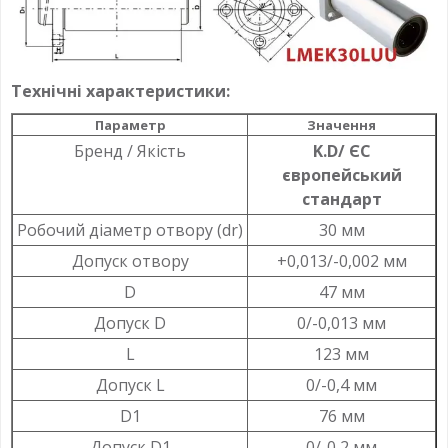
Технічні характеристики:
Параметр
Значення
Бренд / Якість
K.D/ ЄС
європейський
стандарт
Робочий діаметр отвору (dr)
30 мм
Допуск отвору
+0,013/-0,002 мм
D
47 мм
Допуск D
0/-0,013 мм
L
123 мм
Допуск L
0/-0,4 мм
D1
76 мм
Допуск D1
0/-0,2 мм