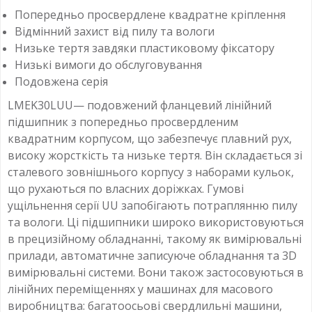
Попередньо просвердлене квадратне кріплення
Відмінний захист від пилу та вологи
Низьке тертя завдяки пластиковому фіксатору
Низькі вимоги до обслуговування
Подовжена серія
LMEK30LUU— подовжений фланцевий лінійний
підшипник з попередньо просвердленим
квадратним корпусом, що забезпечує плавний рух,
високу жорсткість та низьке тертя. Він складається зі
сталевого зовнішнього корпусу з наборами кульок,
що рухаються по власних доріжках. Гумові
ущільнення серії UU запобігають потраплянню пилу
та вологи. Ці підшипники широко використовуються
в прецизійному обладнанні, такому як вимірювальні
прилади, автоматичне записуюче обладнання та 3D
вимірювальні системи. Вони також застосовуються в
лінійних переміщеннях у машинах для масового
виробництва: багатоосьові свердлильні машини,