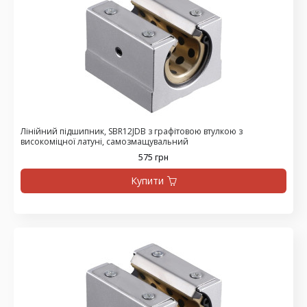
Лінійний підшипник, SBR12JDB з графітовою втулкою з
високоміцної латуні, самозмащувальний
575 грн
Купити