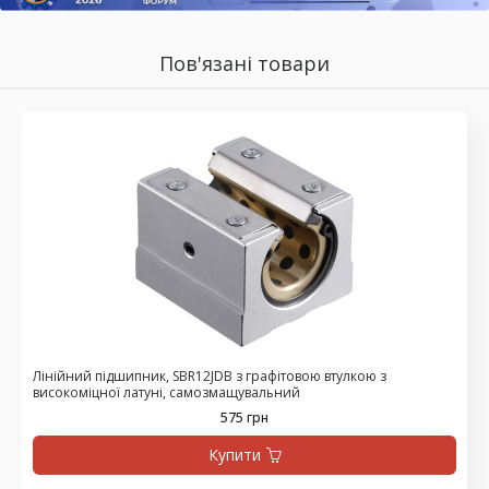
Пов'язані товари
Лінійний підшипник, SBR12JDB з графітовою втулкою з
високоміцної латуні, самозмащувальний
575 грн
Купити