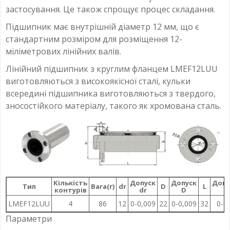
застосування. Це також спрощує процес складання.
Підшипник має внутрішній діаметр 12 мм, що є
стандартним розміром для розміщення 12-
міліметрових лінійних валів.
Лінійний підшипник з круглим фланцем LMEF12LUU
виготовляються з високоякісної сталі, кульки
всередині підшипника виготовляються з твердого,
зносостійкого матеріалу, такого як хромована сталь.
Кількість
Допуск
Допуск
Допу
Тип
Вага(г)
dr
D
L
контурів
dr
D
L
LMEF12LUU
4
86
12
0-0,009
22
0-0,009
32
0-0,
Параметри