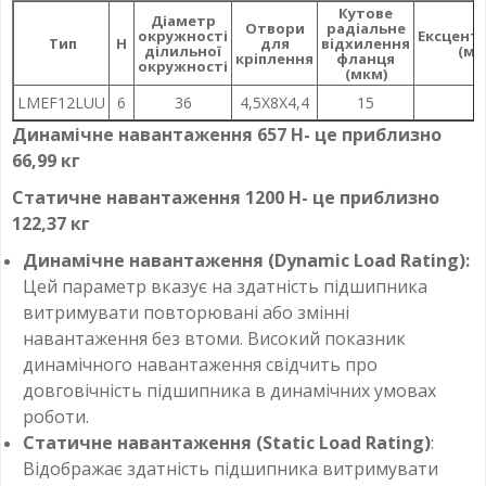
Кутове
Діаметр
Отвори
радіальне
окружності
Ексцент
Тип
H
для
відхилення
ділильної
(ма
кріплення
фланця
окружності
(мкм)
LMEF12LUU
6
36
4,5X8X4,4
15
1
Динамічне навантаження 657 Н- це приблизно
66,99 кг
Статичне навантаження 1200 Н- це приблизно
122,37 кг
Динамічне навантаження (Dynamic Load Rating):
Цей параметр вказує на здатність підшипника
витримувати повторювані або змінні
навантаження без втоми. Високий показник
динамічного навантаження свідчить про
довговічність підшипника в динамічних умовах
роботи.
Статичне навантаження (Static Load Rating)
:
Відображає здатність підшипника витримувати