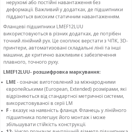
нерухомі або постійні навантаження без
деформації. Важливий у додатках, де підшипники
піддаються високим статичним навантаженням.
Фланцеві підшипники LMEF12LUU
використовуються в різних додатках, де потрібен
точний лінійний рух. Це охоплює верстати з ЧПК, 3D-
принтери, автоматизовані складальні лінії та інші
машини, де критично важливим є забезпечення
плавного, точного руху.
LMEF12LUU- розшифровка маркування:
LME
- означає виготовлений за міжнародними
європейськими (European, Extended) розмірами, які
відрізняються від стандартної метричної системи,
використовуваної в серії LM
F
- вказує на наявність фланця. Фланець у лінійного
підшипника полегшує його монтаж і може
збільшувати стійкість конструкції.
12
- Число позначає внутрішній діаметр підшипника