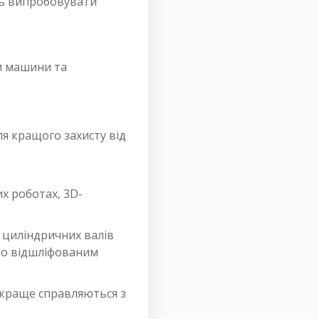
ть випробовувати
ми машини та
ля кращого захисту від
х роботах, 3D-
 циліндричних валів
но відшліфованим
 краще справляються з