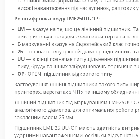
постійної зміни форми матеріалу. Статичне нав
високі навантаження під час зупинок, раптових у
Розшифровка коду LME25UU-OP:
LM
— вказує на те, що це лінійний підшипник. 
використовуються для зменшення тертя та поліп
Е
-маркуванні вказує на Європейський клас точно
25
— позначає внутрішній діаметр підшипника в м
UU
— в кінці позначає тип ущільнення підшипник
пилу, бруду та інших забруднювачів порівняно 
ОР
- OPEN, підшипник відкритого типу
Застосування: Лінійні підшипники такого типу ш
принтерах, верстатах з ЧПУ та іншому обладнанні
Лінійний підшипник під маркуванням LME25UU-OP 
аналогічного діаметра, для оптимальної роботи
закаленим валом 25 мм.
Підшипник LME 25 UU-OP мають здатність витриму
ударними навантаженнями, оскільки відсутність у