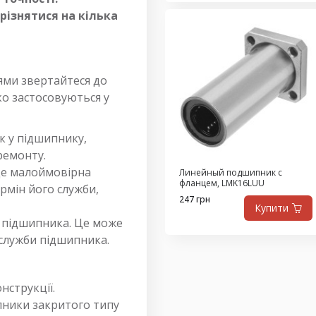
різнятися на кілька
ями звертайтеся до
ко застосовуються у
к у підшипнику,
ремонту.
 де малоймовірна
Линейный подшипник с
фланцем, LMK16LUU
рмін його служби,
247 грн
Купити
о підшипника. Це може
служби підшипника.
нструкції.
пники закритого типу