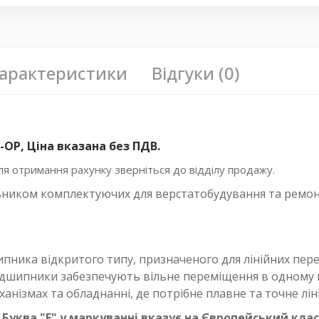
арактеристики
Відгуки (0)
OP, Ціна вказана без ПДВ.
 отримання рахунку зверніться до відділу продажу.
ьником комплектуючих для верстатобудування та ремон
пника відкритого типу, призначеного для лінійних пере
підшипники забезпечують вільне переміщення в одному 
анізмах та обладнанні, де потрібне плавне та точне лі
Буква "E" у маркуванні вказує на Європейський клас