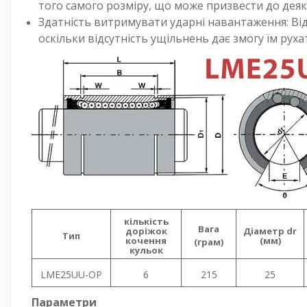
того самого розміру, що може призвести до дея
Здатність витримувати ударні навантаження: Ві
оскільки відсутність ущільнень дає змогу їм рух
кількість
Вага
доріжок
Діаметр dr
Тип
кочення
(мм)
(грам)
кульок
LME25UU-OP
6
215
25
Параметри