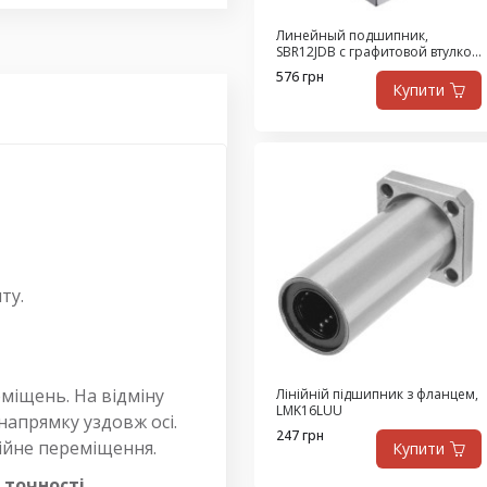
Линейный подшипник,
SBR12JDB с графитовой втулкой
из высокопрочной латуни,
576 грн
самосмазывающийся
Купити
ту.
міщень. На відміну
Лінійній підшипник з фланцем,
LMK16LUU
напрямку уздовж осі.
247 грн
нійне переміщення.
Купити
 точності.