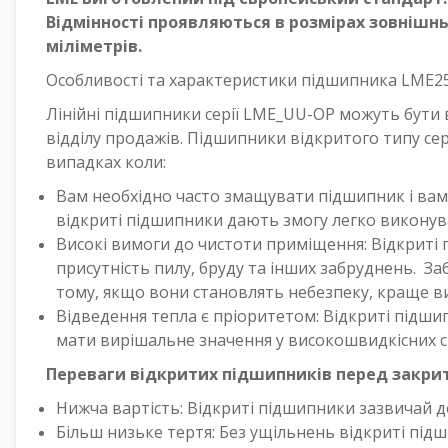
Відмінності проявляються в розмірах зовнішнь
міліметрів.
Особливості та характеристики підшипника LME2
Лінійні підшипники серії LME_UU-OP можуть бути 
відділу продажів. Підшипники відкритого типу сер
випадках коли:
Вам необхідно часто змащувати підшипник і вам 
відкриті підшипники дають змогу легко виконув
Високі вимоги до чистоти приміщення: Відкриті
присутність пилу, бруду та інших забруднень. З
тому, якщо вони становлять небезпеку, краще в
Відведення тепла є пріоритетом: Відкриті підш
мати вирішальне значення у високошвидкісних с
Переваги відкритих підшипників перед закри
Нижча вартість: Відкриті підшипники зазвичай де
Більш низьке тертя: Без ущільнень відкриті під