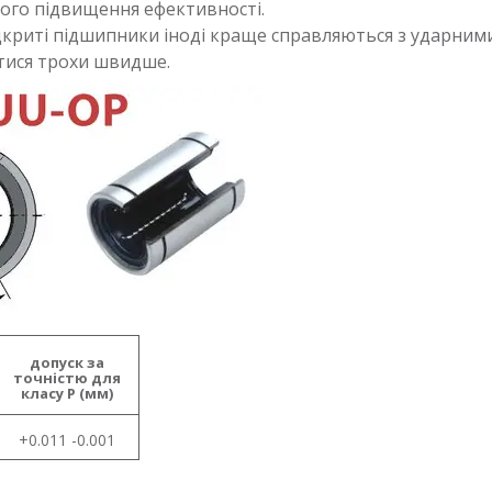
кого підвищення ефективності.
дкриті підшипники іноді краще справляються з ударни
атися трохи швидше.
допуск за
точністю для
класу P (мм)
+0.011 -0.001