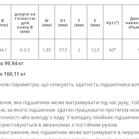
допуск за
точністю
Дин
B
W
D1
f
E
для
Кут(°)
наван
(mm)
(мм)
(мм)
(мм)
(мм)
класу В
(
Нью
(мм)
44,1
0-0.3
1,85
37,5
2
12,5
60°
 99,94 кг
 160,11 кг
чові параметри, що описують здатність підшипника ви
ення, яке підшипник може витримувати під час руху, тоб
ня, за якого підшипник здатен працювати протягом ном
очності або виходу з ладу. У випадку лінійних підшипни
ористовуються в механізмах з постійним рухом.
антаження, яке підшипник може витримувати в нерухо