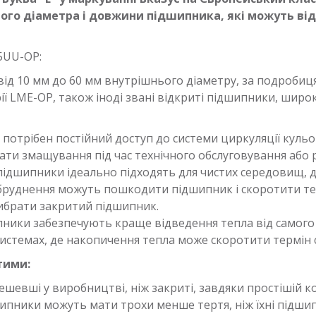
ого діаметра і довжини підшипника, які можуть від
5UU-OP:
від 10 мм до 60 мм внутрішнього діаметру, за подробиц
ії LME-OP, також іноді звані відкриті підшипники, широ
потрібен постійний доступ до системи циркуляції кульо
ати змащування під час технічного обслуговування або 
 підшипники ідеально підходять для чистих середовищ,
абруднення можуть пошкодити підшипник і скоротити те
ибрати закритий підшипник.
ипники забезпечують краще відведення тепла від самог
истемах, де накопичення тепла може скоротити термін 
тими:
шевші у виробництві, ніж закриті, завдяки простішій ко
шипники можуть мати трохи менше тертя, ніж їхні підши