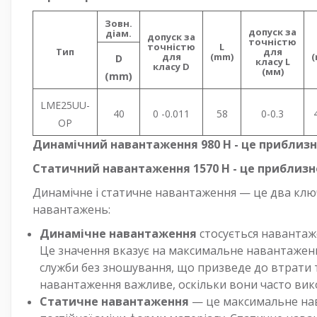
Зовн.
допуск за
діам.
допуск за
точністю
точністю
L
Тип
для
для
(mm)
D
класу L
класу D
(мм)
(mm)
LME25UU-
40
0 -0.011
58
0-0.3
OP
Динамічний навантаження 980 Н - це приблизно
Статичний навантаження 1570 Н - це приблизно
Динамічне і статичне навантаження — це два клю
навантажень:
Динамічне навантаження
стосується навантаж
Це значення вказує на максимальне навантажен
служби без зношування, що призведе до втрати т
навантаження важливе, оскільки вони часто вик
Статичне навантаження
— це максимальне нав