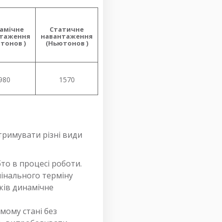
амічне
Статичне
таження
навантаження
тонов
)
(
Ньютонов
)
980
1570
тримувати різні види
то в процесі роботи.
інального терміну
ків динамічне
мому стані без