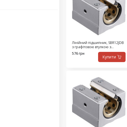
Лінійний підшипник, SBR12JDB
з графітовою втулкою з
високоміцної латуні,
576 грн
самозмащувальний
Купити