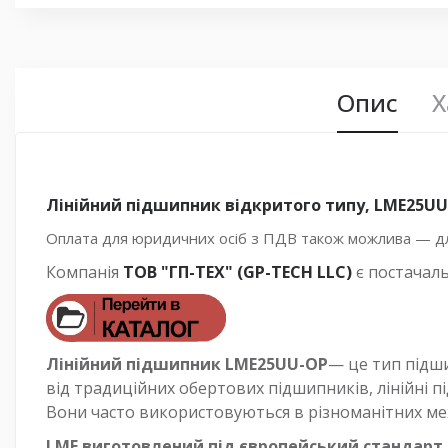
Опис
Х
Лінійний підшипник відкритого типу, LME25UU-
Оплата для юридичних осіб з ПДВ також можлива — для
Компанія
ТОВ "ГП-ТЕХ" (GP-TECH LLC)
є постачал
Лінійний підшипник LME25UU-OP
— це тип підши
від традиційних обертових підшипників, лінійні 
Вони часто використовуються в різноманітних мех
LME виготовлений під європейський стандарт. 