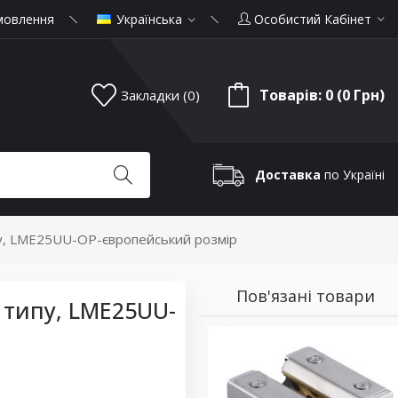
мовлення
Українська
Особистий Кабінет
Товарів: 0 (0 Грн)
Закладки (0)
Доставка
по Україні
пу, LME25UU-OP-європейський розмір
Пов'язані товари
 типу, LME25UU-