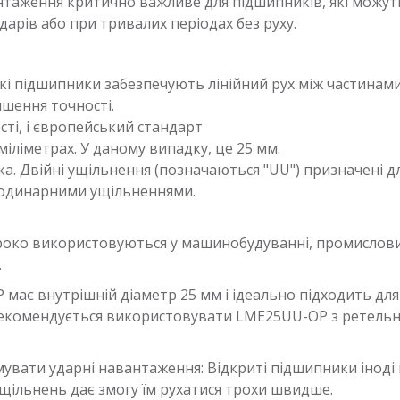
антаження критично важливе для підшипників, які можу
дарів або при тривалих періодах без руху.
Такі підшипники забезпечують лінійний рух між частина
шення точності.
сті, і європейський стандарт
іліметрах. У даному випадку, це 25 мм.
а. Двійні ущільнення (позначаються "UU") призначені д
з одинарними ущільненнями.
ироко використовуються у машинобудуванні, промислови
.
має внутрішній діаметр 25 мм і ідеально підходить для
 рекомендується використовувати LME25UU-OP з ретель
вати ударні навантаження: Відкриті підшипники іноді
щільнень дає змогу їм рухатися трохи швидше.