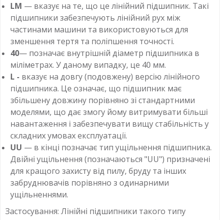
LM
— вказує на те, що це лінійний підшипник. Такі
підшипники забезпечують лінійний рух між
частинами машини та використовуються для
зменшення тертя та поліпшення точності.
40
— позначає внутрішній діаметр підшипника в
міліметрах. У даному випадку, це 40 мм.
L -
вказує на довгу (подовжену) версію лінійного
підшипника. Це означає, що підшипник має
збільшену довжину порівняно зі стандартними
моделями, що дає змогу йому витримувати більші
навантаження і забезпечувати вищу стабільність у
складних умовах експлуатації.
UU
— в кінці позначає тип ущільнення підшипника.
Двійні ущільнення (позначаються "UU") призначені
для кращого захисту від пилу, бруду та інших
забруднювачів порівняно з одинарними
ущільненнями.
Застосування: Лінійні підшипники такого типу