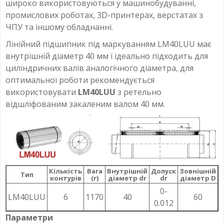
широко використовуються у машинобудуванні,
промислових роботах, 3D-принтерах, верстатах з
ЧПУ та іншому обладнанні.
Лінійний підшипник під маркуванням LM40LUU має
внутрішній діаметр 40 мм і ідеально підходить для
циліндричних валів аналогічного діаметра, для
оптимальної роботи рекомендується
використовувати
LM40LUU
з ретельно
відшліфованим закаленим валом 40 мм.
Кількість
Вага
Внутрішній
Допуск
Зовнішній
Д
Тип
контурів
(г)
діаметр dr
dr
діаметр D
0-
LM40LUU
6
1170
40
60
0.012
Параметри