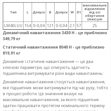
максимальне
відхилення
Р
Тип
L
Допуск
B
Допуск
W
D1
від осі
обертання
(max) µm
LM40LUU
154
0-0,04
121
0-0,04
2,1
57
25
Динамічний навантаження 3430 Н - це приблизно
349,79 кг
Статичний навантаження 8040 Н - це приблизно
819,91 кг
Динамічне і статичне навантаження — це два
ключові параметри, що описують здатність
підшипника витримувати різні види навантажень:
Динамічне навантаження стосується навантаження,
яке підшипник може витримувати під час руху, тобто
в процесі роботи. Це значення вказує на
максимальне навантаження, за якого підшипник
здатен працювати протягом номінального терміну