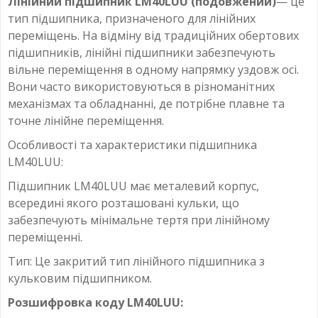
Лінійний підшипник LM40LUU (подовжений)
— це
тип підшипника, призначеного для лінійних
переміщень. На відміну від традиційних обертових
підшипників, лінійні підшипники забезпечують
вільне переміщення в одному напрямку уздовж осі.
Вони часто використовуються в різноманітних
механізмах та обладнанні, де потрібне плавне та
точне лінійне переміщення.
Особливості та характеристики підшипника
LM40LUU:
Підшипник LM40LUU має металевий корпус,
всередині якого розташовані кульки, що
забезпечують мінімальне тертя при лінійному
переміщенні.
Тип: Це закритий тип лінійного підшипника з
кульковим підшипником.
Розшифровка коду LM40LUU: