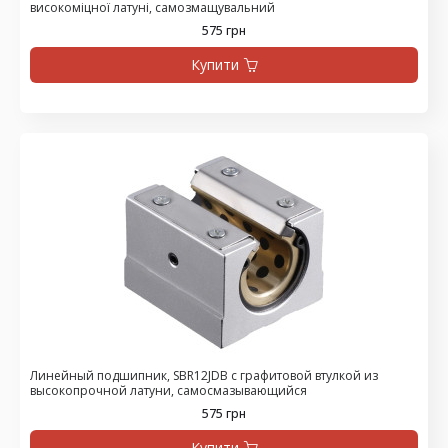
високоміцної латуні, самозмащувальний
575 грн
Купити
Линейный подшипник, SBR12JDB с графитовой втулкой из
высокопрочной латуни, самосмазывающийся
575 грн
Купити