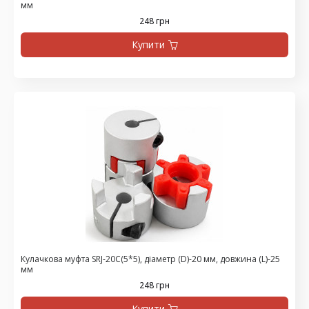
мм
248 грн
Купити
Кулачкова муфта SRJ-20C(5*5), діаметр (D)-20 мм, довжина (L)-25
мм
248 грн
Купити