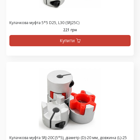
Кулачкова муфта 5*5 D25, L30 (SRJ25C)
221 грн
Купити
Кулачкова муфта SRJ-20C(5*5), діаметр (D)-20 мм, довжина (L)-25