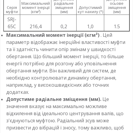
Максимальний
радіальне
осьове
Серія
момент інерції
зміщення
Допустимий
зміщення
муфти
(кгм²)
(мм)
кут нахилу (°)
(мм)
SRJ-
65C
216,4
0,2
1,0
1.5
Максимальний момент інерції (кгм²)
. Цей
параметр відображає інерційні властивості муфти
та її здатність чинити опір змінам у швидкості
обертання. Що більший момент інерції, то більше
енергії потрібно для розгону або уповільнення
обертання муфти. Він важливий для систем, де
необхідно контролювати динаміку обертання,
наприклад, у високошвидкісних або точних
додатках.
Допустиме радіальне зміщення (мм).
Це
значення вказує на максимально можливе
відхилення від ідеального центрування валів, що
з'єднуються муфтою. Радіальний зсув може
призвести до вібрацій і зносу, тому важливо, щоб