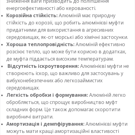
зниження ваги призводить до поліпшення
енергоефективності або керованості.
Корозійна стійкість:
Алюміній має природну
стійкість до корозії, що робить алюмінієві муфти
придатними для використання в агресивних
середовищах, як-от морські або хімічні застосунки.
Хороша теплопровідність:
Алюміній ефективно
розсіює тепло, що може бути корисно в додатках,
де муфта піддається високим температурам.
Відсутність іскроутворення:
Алюмінієві муфти не
створюють іскор, що важливо для застосувань у
вибухонебезпечних або легкозаймистих
середовищах.
Легкість обробки і формування:
Алюміній легко
обробляється, що спрощує виробництво муфт
складних форм. Це також допомагає скоротити
виробничі витрати.
Амортизація і демпфірування:
Алюмінієві муфти
можуть мати кращі амортизаційні властивості