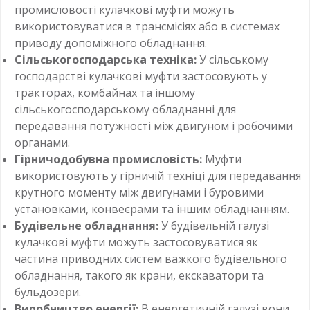
промисловості кулачкові муфти можуть
використовуватися в трансмісіях або в системах
приводу допоміжного обладнання.
Сільськогосподарська техніка:
У сільському
господарстві кулачкові муфти застосовують у
тракторах, комбайнах та іншому
сільськогосподарському обладнанні для
передавання потужності між двигуном і робочими
органами.
Гірничодобувна промисловість:
Муфти
використовують у гірничій техніці для передавання
крутного моменту між двигунами і буровими
установками, конвеєрами та іншим обладнанням.
Будівельне обладнання:
У будівельній галузі
кулачкові муфти можуть застосовуватися як
частина приводних систем важкого будівельного
обладнання, такого як крани, екскаватори та
бульдозери.
Виробництво енергії:
В енергетичній галузі вони