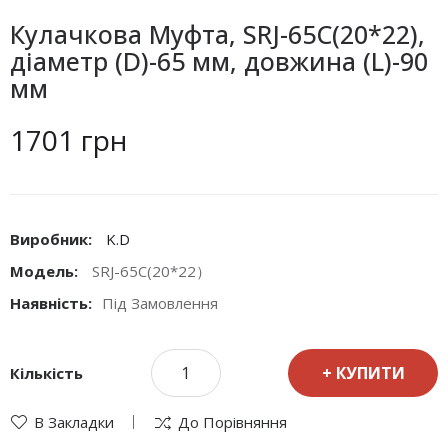
Кулачкова Муфта, SRJ-65C(20*22),
діаметр (D)-65 мм, довжина (L)-90
мм
1701 грн
Виробник:
K.D
Модель:
SRJ-65C(20*22）
Наявність:
Під Замовлення
КУПИТИ
Кількість
В Закладки
До Порівняння