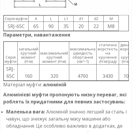
Серія муфти
A
L
L1
d1
d2
M
SRJ-65C
65
90
35
20
22
M8
Параметри, навантаження
статична
динам
загальний
максимальна
жорсткість
жорст
крутний
максимальний
швидкість
на
н
Серія
момент
крутний
обертання
кручення
круч
муфти
(Н·м)
момент (Н·м)
(хв^-1)
(Н-м/рад)
(Н-м/
SRJ-
65C
160
320
4700
3430
102
Матеріал муфти:
алюміній
Алюмінієві муфти пропонують низку переваг, які
роблять їх придатними для певних застосувань:
Маленька вага:
Алюміній значно легший за сталь і
чавун, що знижує загальну масу машини або
обладнання. Це особливо важливо в додатках, де