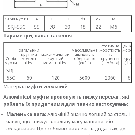
Серія муфти
A
L
L1
d1
d2
M
SRJ-55C
55
78
30
18
22
M6
Параметри, навантаження
статична
динам
загальний
максимальна
жорсткість
жорст
крутний
максимальний
швидкість
на
н
Серія
момент
крутний
обертання
кручення
круч
муфти
(Н·м)
момент (Н·м)
(хв^-1)
(Н-м/рад)
(Н-м/
SRJ-
55C
60
120
5600
2060
61
Матеріал муфти:
алюміній
Алюмінієві муфти пропонують низку переваг, які
роблять їх придатними для певних застосувань:
Маленька вага:
Алюміній значно легший за сталь і
чавун, що знижує загальну масу машини або
обладнання. Це особливо важливо в додатках, де