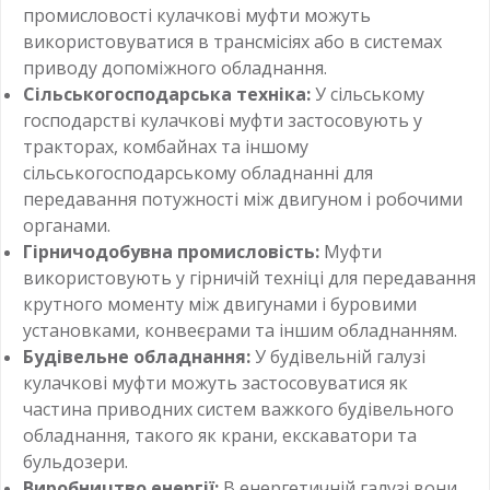
промисловості кулачкові муфти можуть
використовуватися в трансмісіях або в системах
приводу допоміжного обладнання.
Сільськогосподарська техніка:
У сільському
господарстві кулачкові муфти застосовують у
тракторах, комбайнах та іншому
сільськогосподарському обладнанні для
передавання потужності між двигуном і робочими
органами.
Гірничодобувна промисловість:
Муфти
використовують у гірничій техніці для передавання
крутного моменту між двигунами і буровими
установками, конвеєрами та іншим обладнанням.
Будівельне обладнання:
У будівельній галузі
кулачкові муфти можуть застосовуватися як
частина приводних систем важкого будівельного
обладнання, такого як крани, екскаватори та
бульдозери.
Виробництво енергії:
В енергетичній галузі вони