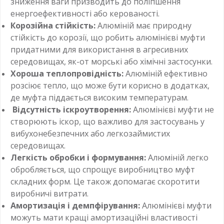
зниження ваги призводить до поліпшення
енергоефективності або керованості.
Корозійна стійкість:
Алюміній має природну
стійкість до корозії, що робить алюмінієві муфти
придатними для використання в агресивних
середовищах, як-от морські або хімічні застосунки.
Хороша теплопровідність:
Алюміній ефективно
розсіює тепло, що може бути корисно в додатках,
де муфта піддається високим температурам.
Відсутність іскроутворення:
Алюмінієві муфти не
створюють іскор, що важливо для застосувань у
вибухонебезпечних або легкозаймистих
середовищах.
Легкість обробки і формування:
Алюміній легко
обробляється, що спрощує виробництво муфт
складних форм. Це також допомагає скоротити
виробничі витрати.
Амортизація і демпфірування:
Алюмінієві муфти
можуть мати кращі амортизаційні властивості