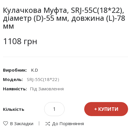
Кулачкова Муфта, SRJ-55C(18*22),
діаметр (D)-55 мм, довжина (L)-78
мм
1108 грн
Виробник:
K.D
Модель:
SRJ-55C(18*22）
Наявність:
Під Замовлення
КУПИТИ
Кількість
В Закладки
До Порівняння