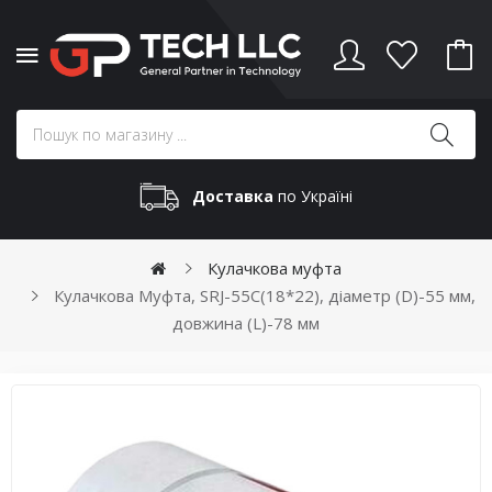
Доставка
по Україні
Кулачкова муфта
Кулачкова Муфта, SRJ-55C(18*22), діаметр (D)-55 мм,
довжина (L)-78 мм