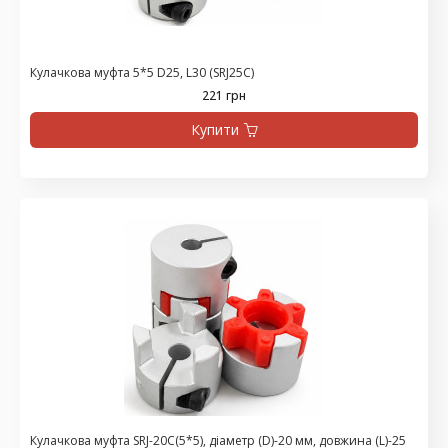
Кулачкова муфта 5*5 D25, L30 (SRJ25C)
221 грн
Купити
Кулачкова муфта SRJ-20C(5*5), діаметр (D)-20 мм, довжина (L)-25