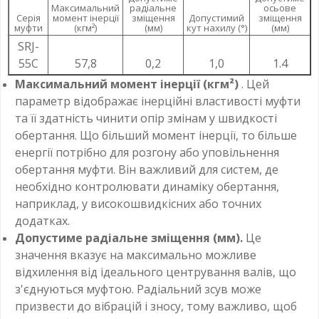
Максимальний
радіальне
осьове
Серія
момент інерції
зміщення
Допустимий
зміщення
муфти
(кгм²)
(мм)
кут нахилу (°)
(мм)
SRJ-
55C
57,8
0,2
1,0
1.4
Максимальний момент інерції (кгм²)
. Цей
параметр відображає інерційні властивості муфти
та її здатність чинити опір змінам у швидкості
обертання. Що більший момент інерції, то більше
енергії потрібно для розгону або уповільнення
обертання муфти. Він важливий для систем, де
необхідно контролювати динаміку обертання,
наприклад, у високошвидкісних або точних
додатках.
Допустиме радіальне зміщення (мм).
Це
значення вказує на максимально можливе
відхилення від ідеального центрування валів, що
з'єднуються муфтою. Радіальний зсув може
призвести до вібрацій і зносу, тому важливо, щоб