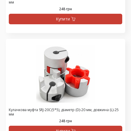
мм
248 грн
Купити
Кулачкова муфта SRJ-20C(5*5), діаметр (D)-20 мм, довжина (L)-25
мм
248 грн
Купити