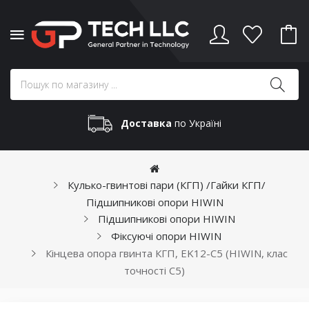
Доставка
по Україні
Кулько-гвинтові пари (КГП) /Гайки КГП/
Підшипникові опори HIWIN
Підшипникові опори HIWIN
Фіксуючі опори HIWIN
Кінцева опора гвинта КГП, EK12-C5 (HIWIN, клас
точності С5)