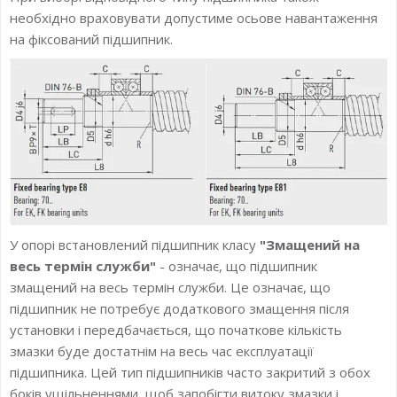
необхідно враховувати допустиме осьове навантаження
на фіксований підшипник.
У опорі встановлений підшипник класу
"Змащений на
весь термін служби"
- означає, що підшипник
змащений на весь термін служби. Це означає, що
підшипник не потребує додаткового змащення після
установки і передбачається, що початкове кількість
змазки буде достатнім на весь час експлуатації
підшипника. Цей тип підшипників часто закритий з обох
боків ущільненнями, щоб запобігти витоку змазки і