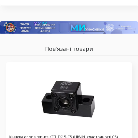
Пов'язані товари
Кінцева опора гвинта КГП, EK15-C5 (HIWIN, клас точності С5)