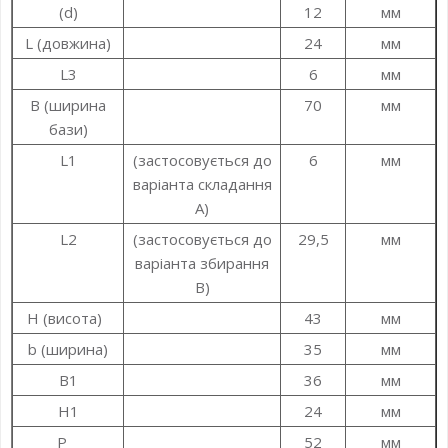
(d)
12
мм
L (довжина)
24
мм
L3
6
мм
B (ширина
70
мм
бази)
L1
(застосовується до
6
мм
варіанта складання
A)
L2
(застосовується до
29,5
мм
варіанта збирання
B)
H (висота)
43
мм
b (ширина)
35
мм
B1
36
мм
H1
24
мм
P
52
мм