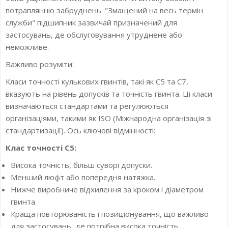
потраплянню забруднень. "Змащений на весь термін
служби" підшипник зазвичай призначений для
застосувань, де обслуговування утруднене або
неможливе.
Важливо розуміти:
Класи точності кулькових гвинтів, такі як С5 та С7,
вказують на рівень допусків та точність гвинта. Ці класи
визначаються стандартами та регулюються
організаціями, такими як ISO (Міжнародна організація зі
стандартизації). Ось ключові відмінності:
Клас точності С5:
Висока точність, більш суворі допуски.
Менший люфт або попередня натяжка.
Нижче виробниче відхилення за кроком і діаметром
гвинта.
Краща повторюваність і позиціонування, що важливо
для застосувань, де потрібна висока точність.