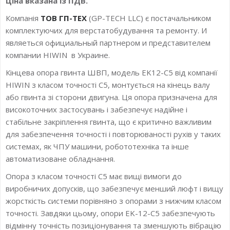
Ціна вказана із ПДВ.
Компанія
ТОВ ГП-ТЕХ
(GP-TECH LLC) є постачальником
комплектуючих для верстатобудування та ремонту. И
являеться официальный партнером и представителем
компании HIWIN в Украине.
Кінцева опора гвинта ШВП, модель EK12-C5 від компанії
HIWIN з класом точності С5, монтується на кінець валу
або гвинта зі сторони двигуна. Ця опора призначена для
високоточних застосувань і забезпечує надійне і
стабільне закріплення гвинта, що є критично важливим
для забезпечення точності і повторюваності рухів у таких
системах, як ЧПУ машини, робототехніка та інше
автоматизоване обладнання.
Опора з класом точності С5 має вищі вимоги до
виробничих допусків, що забезпечує менший люфт і вищу
жорсткість системи порівняно з опорами з нижчим класом
точності. Завдяки цьому, опори EK-12-C5 забезпечують
відмінну точність позиціонування та зменшують вібрацію