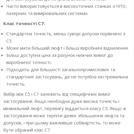
Часто використовується в високоточних станках з ЧПУ,
лазерних та вимірювальних системах.
Клас точності С7:
Стандартна точність, менш суворі допуски порівняно з
С5.
Може мати більший люфт і більші виробничі відхилення.
Більш доступна ціна за рахунок нижчих вимог до
виробничої точності.
Підходить для більшості загальнопромислових та
стандартних застосувань, де не потрібна екстремальна
точність.
Вибір між С5 і С7 залежить від специфічних вимог
застосування. Якщо необхідна дуже висока точність і
мінімальний люфт, перевагу віддається класу С5. Якщо ж
застосування може терпіти деяке збільшення люфта та
допусків, і при цьому важливіше собівартість, то може
бути обраний клас С7.