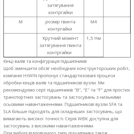
затягування
контргайки
M
розмір гвинта
M4
контргайки
Крутний момент
1,5 Нм
затягування гвинта
контргайки
Кінці валів та конфігурація підшипників
Щоб зменшити обсяг необхідних конструкторських робіт,
компанія HIWIN пропонує стандартизовані процеси
обробки кінців валів та підшипникові вузли. Ми
рекомендуємо серії підшипників "B", "E" та "F" для простих
транспортних застосувань та застосувань з низькими
осьовими навантаженнями. Підшипникові вузли SFA та
SLA більше підходять для складніших застосувань, що
вимагають високої точності. Серія WBK доступна для
застосувань з високими навантаженнями.
При виборі відповідного типу підшипника також