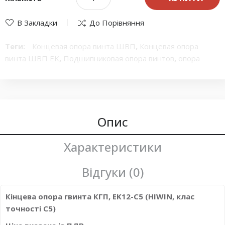
В Закладки
До Порівняння
Теги:
Концевая опора винта ШВП
,
Концевая опора
винта ШВП EK
,
Подшипниковая опора винтов
,
опора
винта
,
опора винта HIWIN
Опис
Характеристики
Відгуки (0)
Кінцева опора гвинта КГП, EK12-C5 (HIWIN, клас
точності С5)