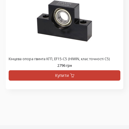
Кінцева опора гвинта КГП, EF15-C5 (HIWIN, клас точності С5)
2796 грн
Купити