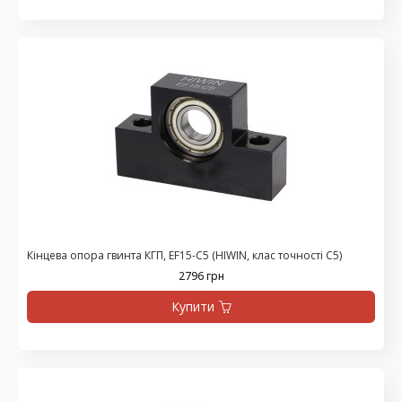
Кінцева опора гвинта КГП, EF15-C5 (HIWIN, клас точності С5)
2796 грн
Купити