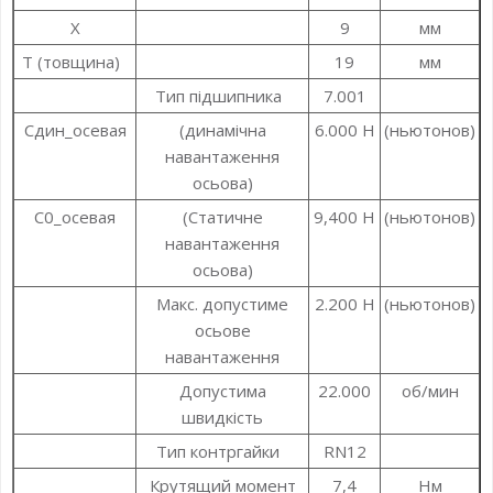
X
9
мм
T (товщина)
19
мм
Тип підшипника
7.001
Cдин_осевая
(динамічна
6.000 Н
(ньютонов)
навантаження
осьова)
С0_осевая
(Статичне
9,400 Н
(ньютонов)
навантаження
осьова)
Макс. допустиме
2.200 Н
(ньютонов)
осьове
навантаження
Допустима
22.000
об/мин
швидкість
Тип контргайки
RN12
Крутящий момент
7,4
Нм