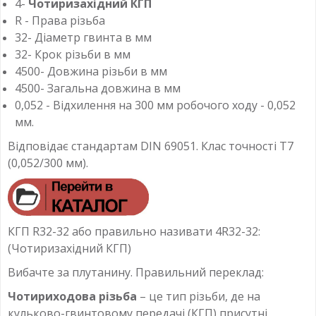
4-
Чотиризахідний КГП
R - Права різьба
32- Діаметр гвинта в мм
32- Крок різьби в мм
4500- Довжина різьби в мм
4500- Загальна довжина в мм
0,052 - Відхилення на 300 мм робочого ходу - 0,052
мм.
Відповідає стандартам DIN 69051. Клас точності T7
(0,052/300 мм).
КГП R32-32 або правильно називати 4R32-32:
(Чотиризахідний КГП)
Вибачте за плутанину. Правильний переклад:
Чотириходова різьба
– це тип різьби, де на
кульково-гвинтовому передачі (КГП) присутні