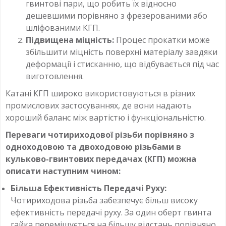
гвинтові пари, що робить їх відносно
дешевшими порівняно з фрезерованими або
шліфованими КГП.
Підвищена міцність:
Процес прокатки може
збільшити міцність поверхні матеріалу завдяки
деформації і стисканню, що відбувається під час
виготовлення.
Катані КГП широко використовуються в різних
промислових застосуваннях, де вони надають
хороший баланс між вартістю і функціональністю.
Переваги чотириходової різьби порівняно з
одноходовою та двоходовою різьбами в
кульково-гвинтових передачах (КГП) можна
описати наступним чином:
Більша Ефективність Передачі Руху:
Чотириходова різьба забезпечує більш високу
ефективність передачі руху. За один оберт гвинта
гайка переміщується на більшу відстань порівняно