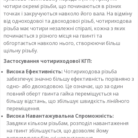
чотири окремі різьби, що починаються в різних
точках і закручуються навколо його вала. На відміну
від одноходової та двоходової різьб, чотириходова
різьба має чотири незалежні спіралі, кожна з яких
починається з різного місця на гвинті та
обгортається навколо нього, створюючи більш
щільну різьбу.
Застосування чотириходової КГП:
Висока Ефективність:
Чотириходова різьба
забезпечує значно більшу ефективність порівняно з
одно- або двоходовою. Це означає, що за один
повний оберт гвинта гайка переміщується на
більшу відстань, що збільшує швидкість лінійного
переміщення.
Висока Навантажувальна Спроможність:
Завдяки кільком різьбам, розподіл навантаження
на гвинт збільшується, що дозволяє йому