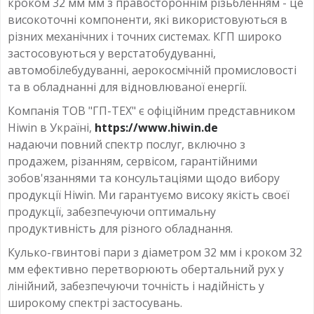
кроком 32 мм мм з правостороннім різьбленням - це
високоточні компоненти, які використовуються в
різних механічних і точних системах. КГП широко
застосовуються у верстатобудуванні,
автомобілебудуванні, аерокосмічній промисловості
та в обладнанні для відновлюваної енергії.
Компанія ТОВ "ГП-ТЕХ" є офіційним представником
Hiwin в Україні,
https://www.hiwin.de
надаючи повний спектр послуг, включно з
продажем, різанням, сервісом, гарантійними
зобов'язаннями та консультаціями щодо вибору
продукції Hiwin. Ми гарантуємо високу якість своєї
продукції, забезпечуючи оптимальну
продуктивність для різного обладнання.
Кулько-гвинтові пари з діаметром 32 мм і кроком 32
мм ефективно перетворюють обертальний рух у
лінійний, забезпечуючи точність і надійність у
широкому спектрі застосувань.