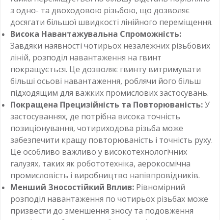
з одно- та двоходовою різьбою, що дозволяє
досягати більшої швидкості лінійного переміщення.
Висока Навантажувальна Спроможність:
Завдяки наявності чотирьох незалежних різьбових
ліній, розподіл навантаження на гвинт
покращується. Це дозволяє гвинту витримувати
більші осьові навантаження, роблячи його більш
підходящим для важких промислових застосувань.
Покращена Прецизійність та Повторюваність:
У
застосуваннях, де потрібна висока точність
позиціонування, чотириходова різьба може
забезпечити кращу повторюваність і точність руху.
Це особливо важливо у високотехнологічних
галузях, таких як робототехніка, аерокосмічна
промисловість і виробництво напівпровідників.
Менший Зносостійкий Вплив:
Рівномірний
розподіл навантаження по чотирьох різьбах може
призвести до зменшення зносу та подовження