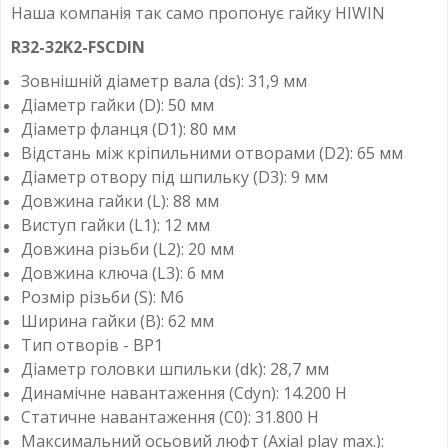
Наша компанія так само пропонує гайку HIWIN
R32-32K2-FSCDIN
Зовнішній діаметр вала (ds): 31,9 мм
Діаметр гайки (D): 50 мм
Діаметр фланця (D1): 80 мм
Відстань між кріпильними отворами (D2): 65 мм
Діаметр отвору під шпильку (D3): 9 мм
Довжина гайки (L): 88 мм
Виступ гайки (L1): 12 мм
Довжина різьби (L2): 20 мм
Довжина ключа (L3): 6 мм
Розмір різьби (S): M6
Ширина гайки (B): 62 мм
Тип отворів - ВР1
Діаметр головки шпильки (dk): 28,7 мм
Динамічне навантаження (Cdyn): 14.200 Н
Статичне навантаження (C0): 31.800 Н
Максимальний осьовий люфт (Axial play max.):