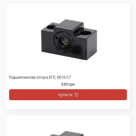
Підшипникова опора КГП, EK10-C7
530 грн
Купити