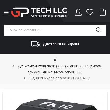
Доставка
по Україні
Кулько-гвинтові пари (КГП) /Гайки КГП/Тримач
гайки/Підшипникові опори K.D
Підшипникова опора КГП FK10-C7