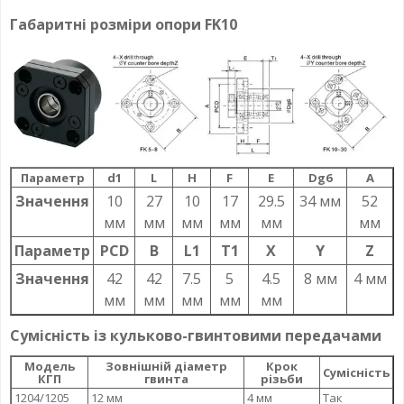
Габаритні розміри опори FK10
Параметр
d1
L
H
F
E
Dg6
A
Значення
10
27
10
17
29.5
34 мм
52
мм
мм
мм
мм
мм
мм
Параметр
PCD
B
L1
T1
X
Y
Z
Значення
42
42
7.5
5
4.5
8 мм
4 мм
мм
мм
мм
мм
мм
Сумісність із кульково-гвинтовими передачами
Модель
Зовнішній діаметр
Крок
Сумісність
КГП
гвинта
різьби
1204/1205
12 мм
4 мм
Так