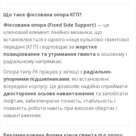
Що таке фіксована опора КГП?
Фіксована опора (Fixed Side Support)
— це
ключовий елемент лінійної механіки, що
встановлюється з одного кінця кульково-гвинтової
передачі (КГП) і відповідає за
жорстке
позиціювання та утримання гвинта
в осьовому і
радіальному напрямках.
Опора типу FK працює у зв’язці з
радіально-
упорними підшипниками
, які встановлені
всередині корпусу. Це дозволяє надійно сприймати
двостороннє осьове навантаження
та запобігати
люфтам, забезпечуючи точність, стабільність і
плавність роботи навіть при високих обертах і
навантаженнях.
Рекомендована форма кінця гвинта під опору