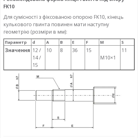
FK10
Для сумісності з фіксованою опорою FK10, кінець
кулькового гвинта повинен мати наступну
геометрію (розміри в мм):
Параметр
d
A
B
E
F
M
S
Значення
12 /
10
8
36
15
11
14 /
M10×1
15