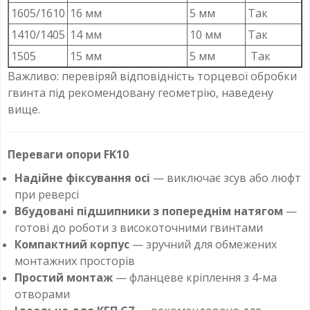
1605/1610
16 мм
5 мм
Так
1410/1405
14 мм
10 мм
Так
1505
15 мм
5 мм
Так
Важливо: перевіряй відповідність торцевої обробки
гвинта під рекомендовану геометрію, наведену
вище.
Переваги опори FK10
Надійне фіксування осі
— виключає зсув або люфт
при реверсі
Вбудовані підшипники з попереднім натягом
—
готові до роботи з високоточними гвинтами
Компактний корпус
— зручний для обмежених
монтажних просторів
Простий монтаж
— фланцеве кріплення з 4-ма
отворами