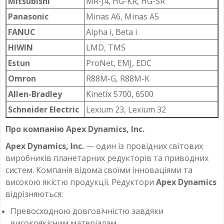
Mitsubishi
MR-J4, HG-KR, HG-SR
Panasonic
Minas A6, Minas A5
FANUC
Alpha i, Beta i
HIWIN
LMD, TMS
Estun
ProNet, EMJ, EDC
Omron
R88M-G, R88M-K
Allen-Bradley
Kinetix 5700, 6500
Schneider Electric
Lexium 23, Lexium 32
Про компанію Apex Dynamics, Inc.
Apex Dynamics, Inc.
— один із провідних світових
виробників планетарних редукторів та приводних
систем. Компанія відома своїми інноваціями та
високою якістю продукції. Редуктори
Apex Dynamics
відрізняються:
Превосходною довговічністю завдяки
високоякісним матеріалам.