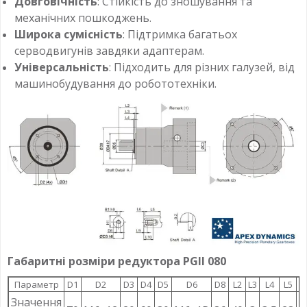
Довговічність
: Стійкість до зношування та
механічних пошкоджень.
Широка сумісність
: Підтримка багатьох
серводвигунів завдяки адаптерам.
Універсальність
: Підходить для різних галузей, від
машинобудування до робототехніки.
Габаритні розміри редуктора PGII 080
Параметр
D1
D2
D3
D4
D5
D6
D8
L2
L3
L4
L5
L
Значення