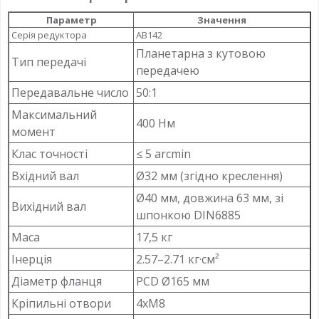
Параметр
Значення
Серія редуктора
AB142
Планетарна з кутовою
Тип передачі
передачею
Передавальне число
50:1
Максимальний
400 Нм
момент
Клас точності
≤ 5 arcmin
Вхідний вал
Ø32 мм (згідно креслення)
Ø40 мм, довжина 63 мм, зі
Вихідний вал
шпонкою DIN6885
Маса
17,5 кг
Інерція
2.57–2.71 кг·см²
Діаметр фланця
PCD Ø165 мм
Кріпильні отвори
4xM8