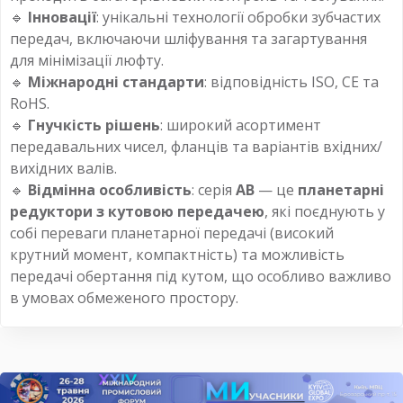
🔹
Інновації
: унікальні технології обробки зубчастих
передач, включаючи шліфування та загартування
для мінімізації люфту.
🔹
Міжнародні стандарти
: відповідність ISO, CE та
RoHS.
🔹
Гнучкість рішень
: широкий асортимент
передавальних чисел, фланців та варіантів вхідних/
вихідних валів.
🔹
Відмінна особливість
: серія
AB
— це
планетарні
редуктори з кутовою передачею
, які поєднують у
собі переваги планетарної передачі (високий
крутний момент, компактність) та можливість
передачі обертання під кутом, що особливо важливо
в умовах обмеженого простору.