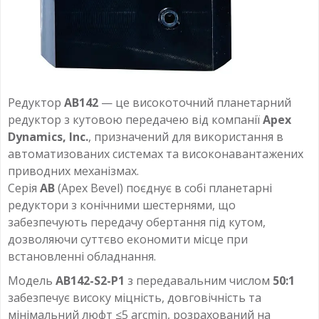
Редуктор
AB142
— це високоточний планетарний
редуктор з кутовою передачею від компанії
Apex
Dynamics, Inc.
, призначений для використання в
автоматизованих системах та високонавантажених
приводних механізмах.
Серія
AB
(Apex Bevel) поєднує в собі планетарні
редуктори з конічними шестернями, що
забезпечують передачу обертання під кутом,
дозволяючи суттєво економити місце при
встановленні обладнання.
Модель
AB142-S2-P1
з передавальним числом
50:1
забезпечує високу міцність, довговічність та
мінімальний люфт ≤5 arcmin, розрахований на