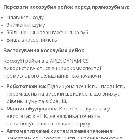
Переваги косозубих рейок перед прямозубими:
Плавність ходу
Зниження шуму
Збільшення навантаження на зуб
Вища зносостійкість
Застосування косозубих рейок
Косозубі рейки від APEX DYNAMICS
використовуються в широкому спектрі
промислового обладнання, включаючи:
Робототехніка
: Підвищена точність і плавність
переміщень на високій швидкості, що знижує
рівень шуму та вібрацій.
Машинобудування
: Використовуються у
верстатах з ЧПК, де важлива точність
позиціонування та плавність руху.
Автоматизовані системи завантаження
:
Забезпечують довговічність і надійну роботу в