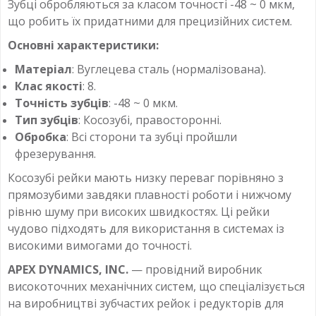
Зубці обробляються за класом точності -48 ~ 0 мкм,
що робить їх придатними для прецизійних систем.
Основні характеристики:
Матеріал
: Вуглецева сталь (нормалізована).
Клас якості
: 8.
Точність зубців
: -48 ~ 0 мкм.
Тип зубців
: Косозубі, правосторонні.
Обробка
: Всі сторони та зубці пройшли
фрезерування.
Косозубі рейки мають низку переваг порівняно з
прямозубими завдяки плавності роботи і нижчому
рівню шуму при високих швидкостях. Ці рейки
чудово підходять для використання в системах із
високими вимогами до точності.
APEX DYNAMICS, INC.
— провідний виробник
високоточних механічних систем, що спеціалізується
на виробництві зубчастих рейок і редукторів для