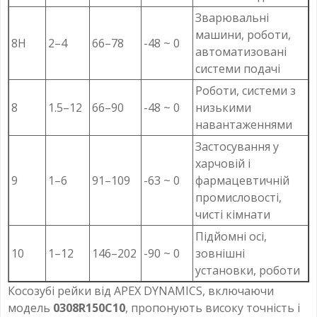
Зварювальні
машини, роботи,
8H
2–4
66–78
-48 ~ 0
автоматизовані
системи подачі
Роботи, системи з
8
1.5–12
66–90
-48 ~ 0
низькими
навантаженнями
Застосування у
харчовій і
9
1–6
91–109
-63 ~ 0
фармацевтичній
промисловості,
чисті кімнати
Підйомні осі,
10
1–12
146–202
-90 ~ 0
зовнішні
установки, роботи
Косозубі рейки від APEX DYNAMICS, включаючи
модель
0308R150C10
, пропонують високу точність і