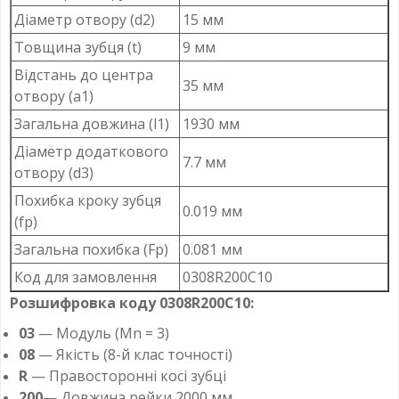
Діаметр отвору (d2)
15 мм
Товщина зубця (t)
9 мм
Відстань до центра
35 мм
отвору (a1)
Загальна довжина (l1)
1930 мм
Діаметр додаткового
7.7 мм
отвору (d3)
Похибка кроку зубця
0.019 мм
(fp)
Загальна похибка (Fp)
0.081 мм
Код для замовлення
0308R200C10
Розшифровка коду 0308R200C10:
03
— Модуль (Mn = 3)
08
— Якість (8-й клас точності)
R
— Правосторонні косі зубці
200
— Довжина рейки 2000 мм