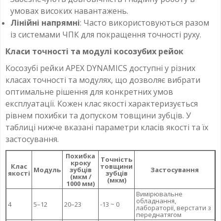
умовах високих навантажень.
Лінійні напрямні
: Часто використовуються разом
із системами ЧПК для покращення точності руху.
Класи точності та модулі косозубих рейок
Косозубі рейки APEX DYNAMICS доступні у різних
класах точності та модулях, що дозволяє вибрати
оптимальне рішення для конкретних умов
експлуатації. Кожен клас якості характеризується
рівнем похибки та допуском товщини зубців. У
таблиці нижче вказані параметри класів якості та їх
застосування.
Похибка
Точність
кроку
Клас
товщини
Модуль
зубців
Застосування
якості
зубців
(мкм /
(мкм)
1000 мм)
Вимірювальне
обладнання,
4
5–12
20–23
-13 ~ 0
лабораторії, верстати з
переднатягом