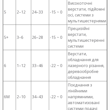
Високоточні
верстати, підйомні
5
2–12
24–33
-15 ~ 0
осі, системи з
мультишестернями
Прецизійні
верстати,
5+
3–6
26–28
-15 ~ 0
мультишестеренні
системи
Верстати,
обладнання для
6
1–12
33–46
-22 ~ 0
лазерного різання,
деревообробне
обладнання
Поєднання з
лінійними
6M
2–10
34–43
-22 ~ 0
напрямними,
автоматизовані
системи подачі