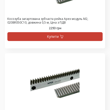
Косозуба загартована зубчаста рейка Apex модуль М2,
0208R050C10, довжина 0,5 м, Ціна з ПДВ
2293 грн
Купити