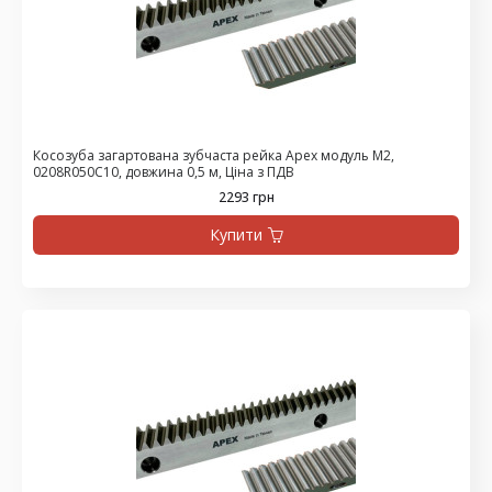
Косозуба загартована зубчаста рейка Apex модуль М2,
0208R050C10, довжина 0,5 м, Ціна з ПДВ
2293 грн
Купити