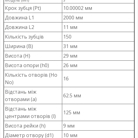
Крок зубця (Pt)
10.00002 мм
Довжина L1
2000 мм
Довжина L2
11 мм
Кількість зубців
150
Ширина (B)
31 мм
Висота (H)
29 мм
Висота опори (h0)
26 мм
Кількість отворів (Ho
16
No)
Відстань між
62.5 мм
отворами (a)
Відстань між
125 мм
центрами отворів (l)
Висота рейки (h)
9 мм
Діаметр отвору (d1)
10 мм