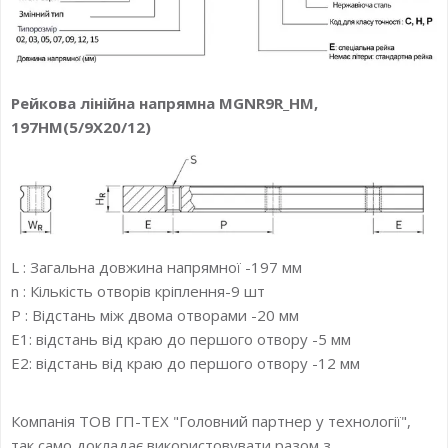
Рейкова лінійна напрямна MGNR9R_HM,
197HM(5/9X20/12)
L : Загальна довжина напрямної -197 мм
n : Кількість отворів кріплення-9 шт
P : Відстань між двома отворами -20 мм
E1: відстань від краю до першого отвору -5 мм
E2: відстань від краю до першого отвору -12 мм
Компанія ТОВ ГП-ТЕХ "Головний партнер у технології",
так само докладає використовувати разом з