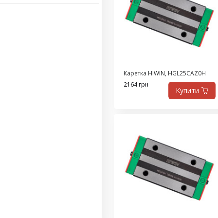
Каретка HIWIN, HGL25CAZ0H
2164 грн
Купити