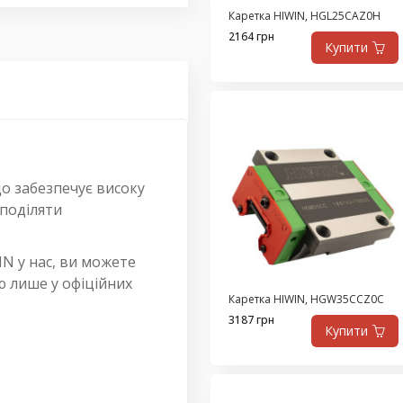
Каретка HIWIN, HGL25CAZ0H
2164 грн
Купити
 забезпечує високу
зподіляти
N у нас, ви можете
ію лише у офіційних
Каретка HIWIN, HGW35CCZ0C
3187 грн
Купити