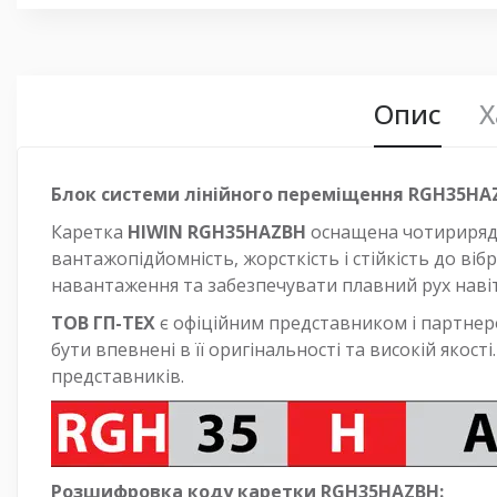
Опис
Х
Блок системи лінійного переміщення RGH35HAZ
Каретка
HIWIN RGH35HAZBH
оснащена чотирирядн
вантажопідйомність, жорсткість і стійкість до ві
навантаження та забезпечувати плавний рух наві
ТОВ ГП-ТЕХ
є офіційним представником і партнер
бути впевнені в її оригінальності та високій якос
представників.
Розшифровка коду каретки RGH35HAZBH: