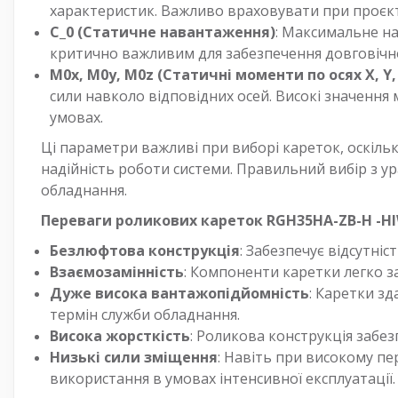
характеристик. Важливо враховувати при проєк
C_0 (Статичне навантаження)
: Максимальне на
критично важливим для забезпечення довговічно
M0x, M0y, M0z (Статичні моменти по осях X, Y,
сили навколо відповідних осей. Високі значення 
умовах.
Ці параметри важливі при виборі кареток, оскіль
надійність роботи системи. Правильний вибір з ур
обладнання.
Переваги роликових кареток RGH35HA-ZB-H -HI
Безлюфтова конструкція
: Забезпечує відсутні
Взаємозамінність
: Компоненти каретки легко з
Дуже висока вантажопідйомність
: Каретки з
термін служби обладнання.
Висока жорсткість
: Роликова конструкція забе
Низькі сили зміщення
: Навіть при високому пе
використання в умовах інтенсивної експлуатації.