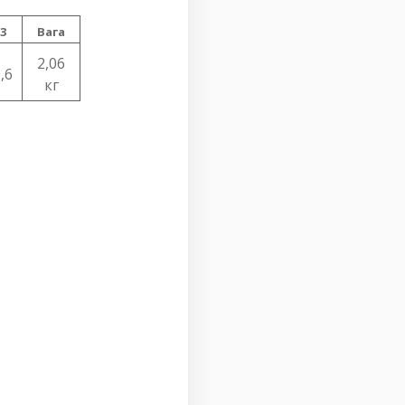
3
Вага
2,06
,6
кг