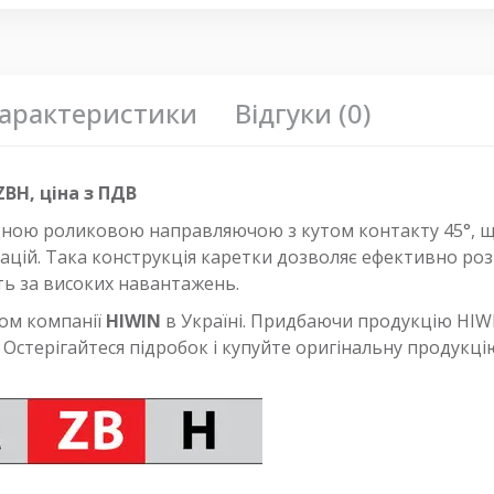
арактеристики
Відгуки (0)
BH, ціна з ПДВ
ою роликовою направляючою з кутом контакту 45°, що
брацій. Така конструкція каретки дозволяє ефективно ро
ть за високих навантажень.
ом компанії
HIWIN
в Україні. Придбаючи продукцію HIWI
ті. Остерігайтеся підробок і купуйте оригінальну продукц