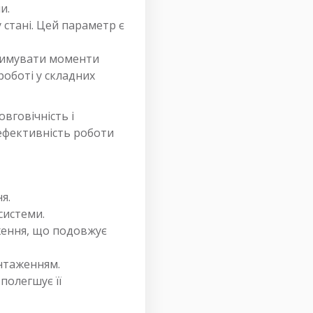
и.
стані. Цей параметр є
тримувати моменти
роботі у складних
вговічність і
 ефективність роботи
я.
системи.
аження, що подовжує
антаженням.
полегшує її