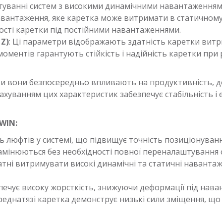
туванні систем з високими динамічними навантаженням
вантаження, яке каретка може витримати в статичному 
сті каретки під постійними навантаженнями.
 Z)
: Ці параметри відображають здатність каретки ви
моментів гарантують стійкість і надійність каретки при 
ки вони безпосередньо впливають на продуктивність, до
ахуванням цих характеристик забезпечує стабільність і
WIN:
сть люфтів у системі, що підвищує точність позиціонуванн
амінюються без необхідності повної переналаштування 
датні витримувати високі динамічні та статичні навант
зпечує високу жорсткість, знижуючи деформації під нав
реднатязі каретка демонструє низькі сили зміщення, що 