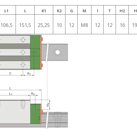
L1
L
K1
K2
G
M
l
T
H2
H
106,5
151,5
25,25
10
12
М8
12
12
16
19