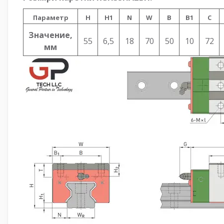
Параметр
H
H1
N
W
B
B1
C
Значение,
55
6,5
18
70
50
10
72
мм