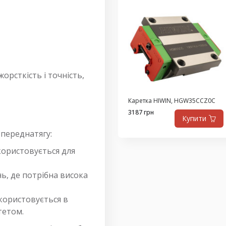
орсткість і точність,
Каретка HIWIN, HGW35CCZ0C
3187 грн
Купити
 переднатягу:
користовується для
нь, де потрібна висока
користовується в
тетом.