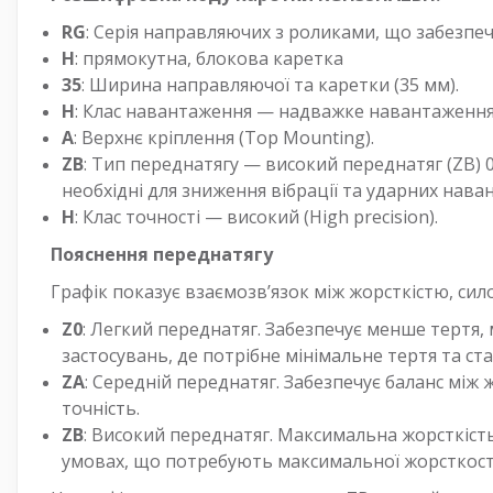
RG
: Серія направляючих з роликами, що забезпеч
H
: прямокутна, блокова каретка
35
: Ширина направляючої та каретки (35 мм).
H
: Клас навантаження — надважке навантаження (
A
: Верхнє кріплення (Top Mounting).
ZB
: Тип переднатягу — високий переднатяг (ZB) 0
необхідні для зниження вібрації та ударних нава
H
: Клас точності — високий (High precision).
Пояснення переднатягу
Графік показує взаємозв’язок між жорсткістю, сил
Z0
: Легкий переднатяг. Забезпечує менше тертя,
застосувань, де потрібне мінімальне тертя та ст
ZA
: Середній переднатяг. Забезпечує баланс між 
точність.
ZB
: Високий переднатяг. Максимальна жорсткість
умовах, що потребують максимальної жорсткості 