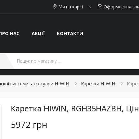
Ми на карті
Оформлення за
ПРО НАС
АКЦІЇ
КОНТАКТИ
тискні системи, аксесуари HIWIN
Каретки HIWIN
Каре
Каретка HIWIN, RGH35HAZBH, Цін
5972 грн