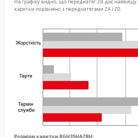
На графіку видно, що переднатяг ZB дає найвищу 
каретки порівняно з переднатягами ZA і Z0.
Розміри каретки RGH35HAZBH: