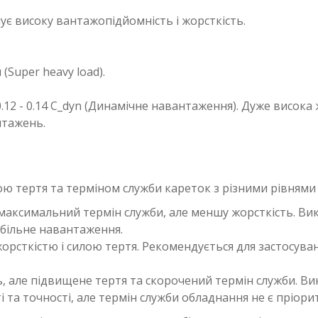
ує високу вантажопідйомність і жорсткість.
Super heavy load).
.12 - 0.14 C_dyn (Динамічне навантаження). Дуже висока ж
нтажень.
ою тертя та терміном служби кареток з різними рівнями
 максимальний термін служби, але меншу жорсткість. Ви
абільне навантаження.
жорсткістю і силою тертя. Рекомендується для застосува
, але підвищене тертя та скорочений термін служби. Ви
та точності, але термін служби обладнання не є пріори