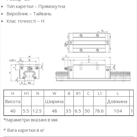
Тип каретки – Прямокутна
Виробник – Тайвань
Клас точності – H
H
H1
N
W
B
B1
C
L1
L
K
Висота
Ширина
Довжина
40
5.5
12.5
48
35
6.5
50
78.6
104
18
*параметри вказані в мм
* Вага каретки в кг