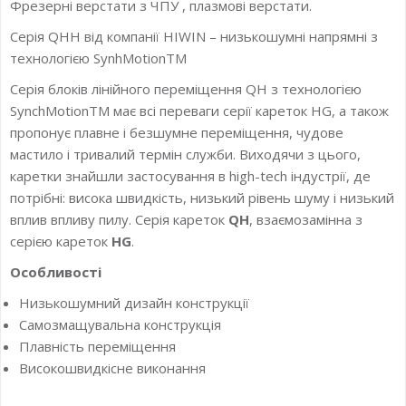
Фрезерні верстати з ЧПУ , плазмові верстати.
Серія QHH від компанії HIWIN – низькошумні напрямні з
технологією SynhMotionTM
Серія блоків лінійного переміщення QH з технологією
SynchMotionTM має всі переваги серії кареток HG, а також
пропонує плавне і безшумне переміщення, чудове
мастило і тривалий термін служби. Виходячи з цього,
каретки знайшли застосування в high-tech індустрії, де
потрібні: висока швидкість, низький рівень шуму і низький
вплив впливу пилу. Серія кареток
QH
, взаємозамінна з
серією кареток
HG
.
Особливості
Низькошумний дизайн конструкції
Самозмащувальна конструкція
Плавність переміщення
Високошвидкісне виконання