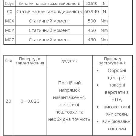
Cdyn
Динамічна вантажопідйомність
50.610
N
C0
Статична вантажопідйомність
60.940
N
M0X
Статичний момент
500
Nm
M0Y
Статичний момент
450
Nm
M0Z
Статичний момент
450
Nm
Попереднє
Приклад
Код
додаток
завантаження
застосування
Обробні
центри,
Постійний
токарні
напрямок
верстати з
навантаження,
ЧПУ,
Z0
0~ 0.02C
незначні
високоточні
поштовхи та
X-Y столи,
необхідна точність
вимірювальні
системи