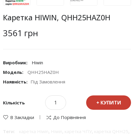
Каретка HIWIN, QHH25HAZ0H
3561 грн
Виробник:
Hiwin
Модель:
QHH25HAZ0H
Наявність:
Під Замовлення
КУПИТИ
Кількість
В Закладки
До Порівняння
Теги:
каретка Hiwin
,
Hiwin
,
каретка ЧПУ
,
каретка QHH25
,