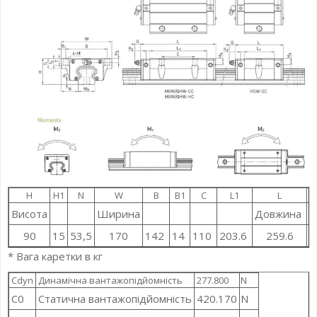
H
H1
N
W
B
B1
C
L1
L
Висота
Ширина
Довжина
90
15
53,5
170
142
14
110
203.6
259.6
5
* Вага каретки в кг
Cdyn
Динамічна вантажопідйомність
277.800
N
C0
Статична вантажопідйомність
420.170
N