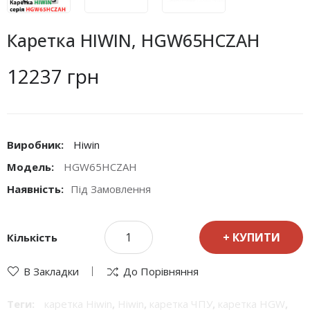
Каретка HIWIN, HGW65HCZAH
12237 грн
Виробник:
Hiwin
Модель:
HGW65HCZAH
Наявність:
Під Замовлення
КУПИТИ
Кількість
В Закладки
До Порівняння
Теги:
каретка Hiwin
,
Hiwin
,
каретка ЧПУ
,
каретка HGW
,