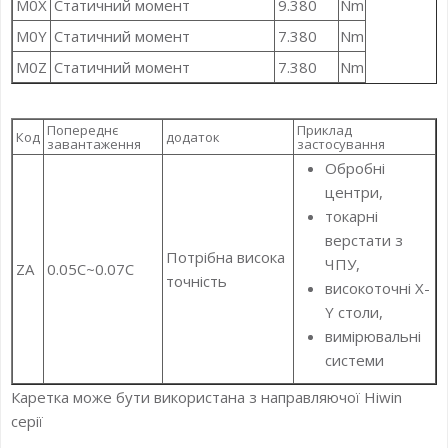
M0X
Статичний момент
9.380
Nm
M0Y
Статичний момент
7.380
Nm
M0Z
Статичний момент
7.380
Nm
Попереднє
Приклад
Код
додаток
завантаження
застосування
Обробні
центри,
токарні
верстати з
Потрібна висока
ЧПУ,
ZА
0.05C~0.07C
точність
високоточні X-
Y столи,
вимірювальні
системи
Каретка може бути використана з направляючої Hiwin
серії