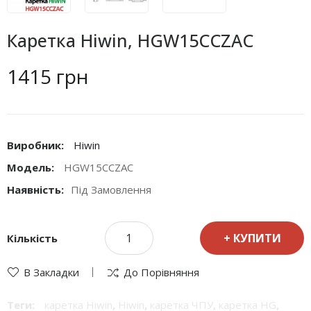
Каретка Hiwin, HGW15CCZAC
1415 грн
Виробник:
Hiwin
Модель:
HGW15CCZAC
Наявність:
Під Замовлення
КУПИТИ
Кількість
В Закладки
До Порівняння
Теги:
каретка Hiwin
,
Hiwin
,
каретка ЧПУ
,
каретка HG
,