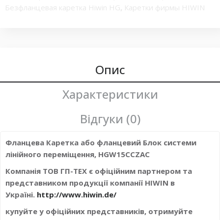
Безфланцевая каретка Hiwin HG
,
Каретки фирмы HIWIN
серии HG
,
Каретки и рельсовые направляющие HIWIN
,
Каретка фланцева
,
Супер-грузоподъемные профильные
каретки HGW
,
Блок системы линейного перемещения
,
каретка шариковой направляющей высокой
грузоподъемности
,
каретка Класс точности H
Опис
,
Линейный
подшипник
,
каретка 15 размера
,
Блок системи лінійного
переміщення
,
Супер-грузоподъемные профильные
Характеристики
каретки HGH
Відгуки (0)
Фланцева Каретка або фланцевий Блок системи
лінійного переміщення, HGW15CCZAC
Компанія ТОВ ГП-ТЕХ є офіційним партнером та
представником продукції компанії HIWIN в
Україні.
http://www.hiwin.de/
купуйте у офіційних представників, отримуйте