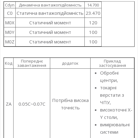
Cdyn
Динамічна вантажопідйомність
14.700
C0
Статична вантажопідйомність
23.470
M0X
Статичний момент
120
M0Y
Статичний момент
100
M0Z
Статичний момент
100
Попереднє
Приклад
Код
додаток
завантаження
застосування
Обробні
центри,
токарні
верстати з
Потрібна висока
ЧПУ,
ZA
0.05C~0.07C
точність
високоточні X-
Y столи,
вимірювальні
системи