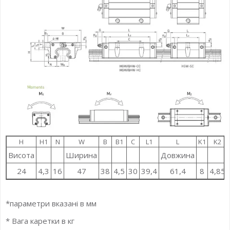
H
H1
N
W
B
B1
C
L1
L
K1
K2
Висота
Ширина
Довжина
24
4,3
16
47
38
4,5
30
39,4
61,4
8
4,85
*параметри вказані в мм
* Вага каретки в кг