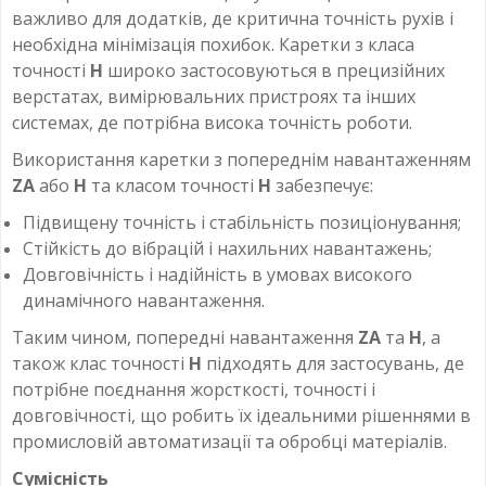
важливо для додатків, де критична точність рухів і
необхідна мінімізація похибок. Каретки з класа
точності
H
широко застосовуються в прецизійних
верстатах, вимірювальних пристроях та інших
системах, де потрібна висока точність роботи.
Використання каретки з попереднім навантаженням
ZA
або
H
та класом точності
H
забезпечує:
Підвищену точність і стабільність позиціонування;
Стійкість до вібрацій і нахильних навантажень;
Довговічність і надійність в умовах високого
динамічного навантаження.
Таким чином, попередні навантаження
ZA
та
H
, а
також клас точності
H
підходять для застосувань, де
потрібне поєднання жорсткості, точності і
довговічності, що робить їх ідеальними рішеннями в
промисловій автоматизації та обробці матеріалів.
Сумісність