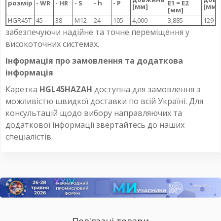
розмір
- WR
- HR
- S
- h
- P
E1 = E2
[мм]
[мм]
[мм]
HGR45T
45
38
M12
24
105
4,000
3,885
129
забезпечуючи надійне та точне переміщення у
високоточних системах.
Інформація про замовлення та додаткова
інформація
Каретка
HGL45HAZAH
доступна для замовлення з
можливістю швидкої доставки по всій Україні. Для
консультацій щодо вибору направляючих та
додаткової інформації звертайтесь до наших
спеціалістів.