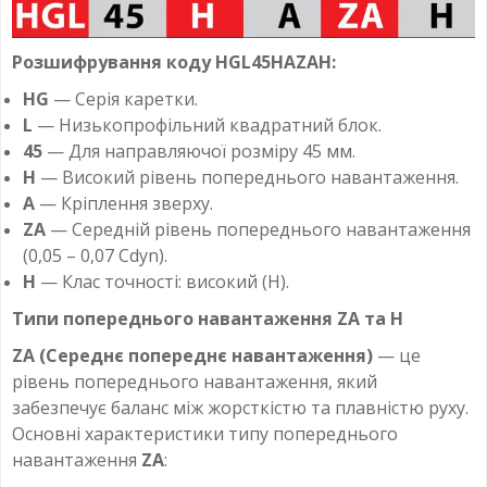
Розшифрування коду HGL45HAZAH:
HG
— Серія каретки.
L
— Низькопрофільний квадратний блок.
45
— Для направляючої розміру 45 мм.
H
— Високий рівень попереднього навантаження.
A
— Кріплення зверху.
ZA
— Середній рівень попереднього навантаження
(0,05 – 0,07 Cdyn​).
H
— Клас точності: високий (H).
Типи попереднього навантаження ZA та H
ZA (Середнє попереднє навантаження)
— це
рівень попереднього навантаження, який
забезпечує баланс між жорсткістю та плавністю руху.
Основні характеристики типу попереднього
навантаження
ZA
: