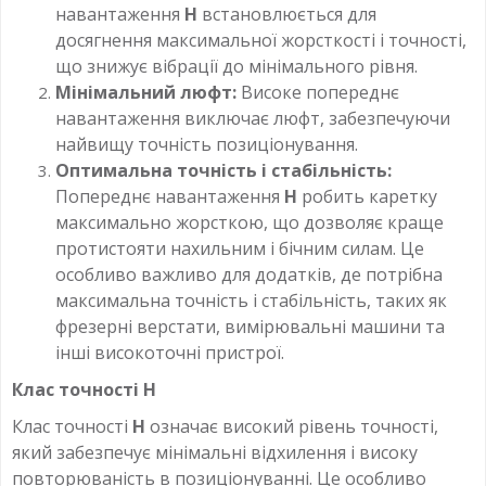
навантаження
H
встановлюється для
досягнення максимальної жорсткості і точності,
що знижує вібрації до мінімального рівня.
Мінімальний люфт:
Високе попереднє
навантаження виключає люфт, забезпечуючи
найвищу точність позиціонування.
Оптимальна точність і стабільність:
Попереднє навантаження
H
робить каретку
максимально жорсткою, що дозволяє краще
протистояти нахильним і бічним силам. Це
особливо важливо для додатків, де потрібна
максимальна точність і стабільність, таких як
фрезерні верстати, вимірювальні машини та
інші високоточні пристрої.
Клас точності H
Клас точності
H
означає високий рівень точності,
який забезпечує мінімальні відхилення і високу
повторюваність в позиціонуванні. Це особливо