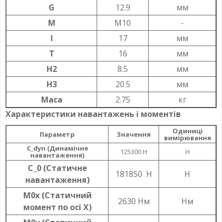
G
12.9
мм
M
M10
-
l
17
мм
T
16
мм
H2
8.5
мм
H3
20.5
мм
Маса
2.75
кг
Характеристики навантажень і моментів
Одиниці
Параметр
Значення
вимірювання
C_dyn (Динамічне
125300 Н
Н
навантаження)
C_0 (Статичне
181850 Н
Н
навантаження)
M0x (Статичний
2630 Нм
Нм
момент по осі X)