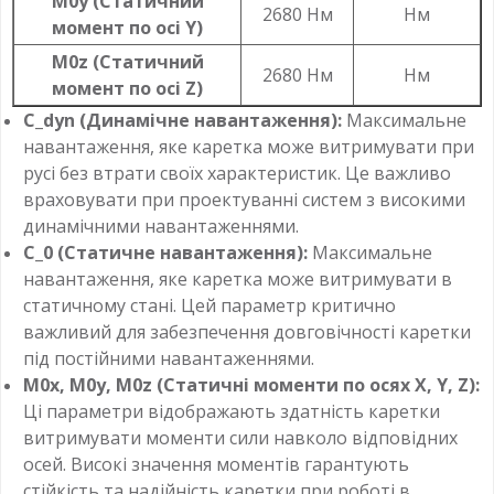
M0y (Статичний
2680 Нм
Нм
момент по осі Y)
M0z (Статичний
2680 Нм
Нм
момент по осі Z)
C_dyn (Динамічне навантаження):
Максимальне
навантаження, яке каретка може витримувати при
русі без втрати своїх характеристик. Це важливо
враховувати при проектуванні систем з високими
динамічними навантаженнями.
C_0 (Статичне навантаження):
Максимальне
навантаження, яке каретка може витримувати в
статичному стані. Цей параметр критично
важливий для забезпечення довговічності каретки
під постійними навантаженнями.
M0x, M0y, M0z (Статичні моменти по осях X, Y, Z):
Ці параметри відображають здатність каретки
витримувати моменти сили навколо відповідних
осей. Високі значення моментів гарантують
стійкість та надійність каретки при роботі в