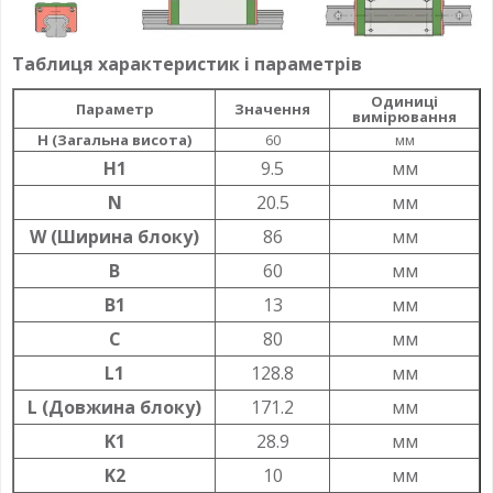
Таблиця характеристик і параметрів
Одиниці
Параметр
Значення
вимірювання
H (Загальна висота)
60
мм
H1
9.5
мм
N
20.5
мм
W (Ширина блоку)
86
мм
B
60
мм
B1
13
мм
C
80
мм
L1
128.8
мм
L (Довжина блоку)
171.2
мм
K1
28.9
мм
K2
10
мм