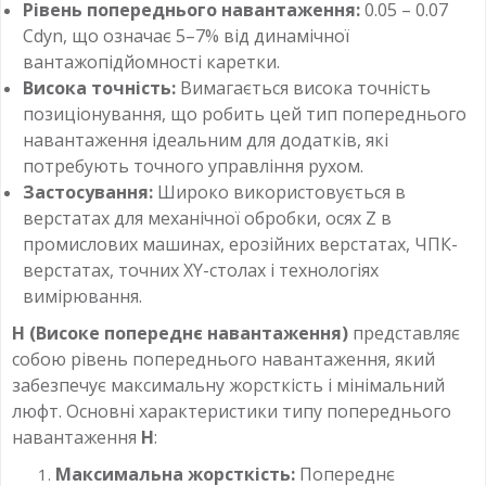
Рівень попереднього навантаження:
0.05 – 0.07
Cdyn​, що означає 5–7% від динамічної
вантажопідйомності каретки.
Висока точність:
Вимагається висока точність
позиціонування, що робить цей тип попереднього
навантаження ідеальним для додатків, які
потребують точного управління рухом.
Застосування:
Широко використовується в
верстатах для механічної обробки, осях Z в
промислових машинах, ерозійних верстатах, ЧПК-
верстатах, точних XY-столах і технологіях
вимірювання.
H (Високе попереднє навантаження)
представляє
собою рівень попереднього навантаження, який
забезпечує максимальну жорсткість і мінімальний
люфт. Основні характеристики типу попереднього
навантаження
H
:
Максимальна жорсткість:
Попереднє