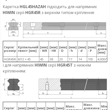
Каретка
HGL45HAZAH
підходить для напрямних
HIWIN
серії
HGR45R
з верхнім типом кріплення:
Макс.
Серія/
Кріпильний
[мм]
[мм]
[мм]
[мм]
[мм]
[мм]
довжи
розмір
гвинт [мм]
- WR
- HR
- D
- h
- d
- P
[мм]
HGR45R
M12 × 45
45
38
20
17
14
105
4,000/5,
і для напрямних
HIWIN
серії
HGR45T
з нижнім
кріпленням:
Макс.
Макс.
Мін.
Серія/
[мм]
[мм]
[мм]
[мм]
[мм]
довжина
довжина
дов