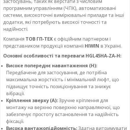
застосувань, таких як верстати з числовим
програмним управлінням (ЧПК), автоматизовані
системи, високоточні вимірювальні прилади та інші
додатки, які потребують високої точності та
надійності.
Компанія
ТОВ ГП-ТЕХ
є офіційним партнером і
представником продукції компанії
HIWIN
в Україні.
Основні особливості та переваги HGL45HA-ZA-H:
Високе попереднє навантаження (H):
Передбачене для застосування, де потрібна
максимальна жорсткість і мінімальний люфт, що
підвищує точність позиціонування та знижує
вібрації.
Кріплення зверху (A):
Зручне кріплення для
монтажу на верхню поверхню направляючої, що
забезпечує простоту встановлення та надійність
фіксації.
Висока вантажопідйомність:
Здатна витримувати