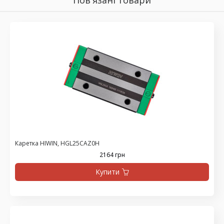
Пов'язані товари
Каретка HIWIN, HGL25CAZ0H
2164 грн
Купити