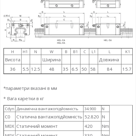
H
H1
N
W
B
B1
C
L1
L
K1
Висота
Ширина
Довжина
36
5.5
12.5
48
35
6.5
50
58
84
15.7
*параметри вказані в мм
* Вага каретки в кг
Cdyn
Динамічна вантажопідйомність
34.900
N
C0
Статична вантажопідйомність
52.820
N
M0X
Статичний момент
420
Nm
M0Y
Статичний момент
330
Nm