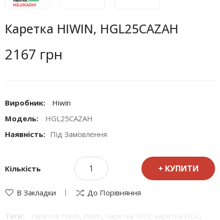
Каретка HIWIN, HGL25CAZAH
2167 грн
Виробник:
Hiwin
Модель:
HGL25CAZAH
Наявність:
Під Замовлення
КУПИТИ
Кількість
В Закладки
До Порівняння
Теги:
каретка Hiwin
,
Hiwin
,
каретка ЧПУ
,
каретка HGL
,