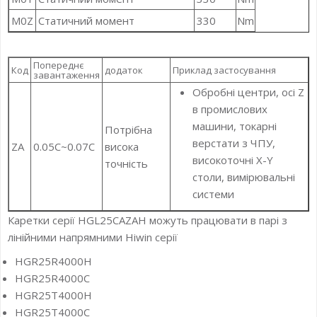
M0Z
Статичний момент
330
Nm
Попереднє
Код
додаток
Приклад застосування
завантаження
Обробні центри, осі Z
в промислових
машини, токарні
Потрібна
верстати з ЧПУ,
ZA
0.05C~0.07C
висока
високоточні X-Y
точність
столи, вимірювальні
системи
Каретки серії HGL25CAZAH можуть працювати в парі з
лінійними напрямними Hiwin серії
HGR25R4000H
HGR25R4000C
HGR25T4000H
HGR25T4000C