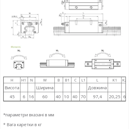
H
H1
N
W
B
B1
C
L1
L
K1
K2
Висота
Ширина
Довжина
45
6
16
60
40
10
40
70
97,4
20,25
6
*параметри вказані в мм
* Вага каретки в кг