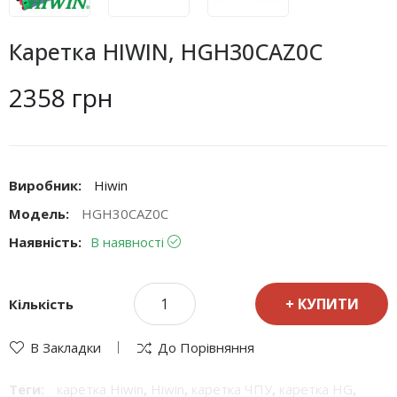
Каретка HIWIN, HGH30CAZ0C
2358 грн
Виробник:
Hiwin
Модель:
HGH30CAZ0C
Наявність:
В наявності
КУПИТИ
Кількість
В Закладки
До Порівняння
Теги:
каретка Hiwin
,
Hiwin
,
каретка ЧПУ
,
каретка HG
,