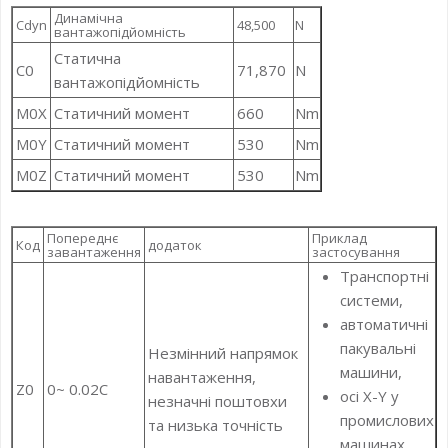
Динамічна
Cdyn
48,500
N
вантажопідйомність
Статична
C0
71,870
N
вантажопідйомність
M0X
Статичний момент
660
Nm
M0Y
Статичний момент
530
Nm
M0Z
Статичний момент
530
Nm
Попереднє
Приклад
Код
додаток
завантаження
застосування
Транспортні
системи,
автоматичні
пакувальні
Незмінний напрямок
машини,
навантаження,
Z0
0~ 0.02C
осі X-Y у
незначні поштовхи
промислових
та низька точність
машинах,