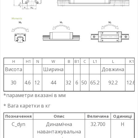
H
H1
N
W
B
B1
C
L1
L
K1
Висота
Ширина
Довжина
30
4.6
12
44
32
6
50
65.2
92.2
12.6
*параметри вказані в мм
* Вага каретки в кг
Позначення
Опис
Величина
Одиниці
C_dyn
Динамічна
32.700
Н
навантажувальна