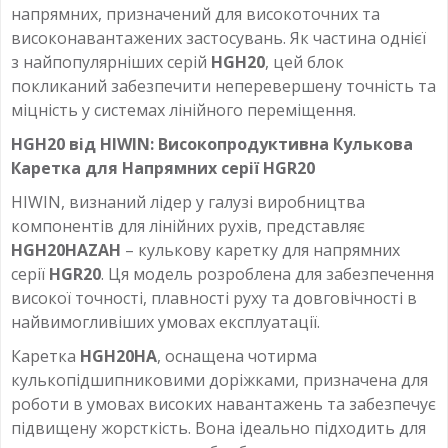
линейные направляющие
,
Направляющая класса H
,
напрямних, призначений для високоточних та
HGR20R_H
високонавантажених застосувань. Як частина однієї
з найпопулярніших серій
HGH20
, цей блок
покликаний забезпечити неперевершену точність та
міцність у системах лінійного переміщення.
HGH20 від HIWIN: Високопродуктивна Кулькова
Каретка для Напрямних серії HGR20
HIWIN, визнаний лідер у галузі виробництва
компонентів для лінійних рухів, представляє
HGH20HAZAH
– кулькову каретку для напрямних
серії
HGR20
. Ця модель розроблена для забезпечення
високої точності, плавності руху та довговічності в
найвимогливіших умовах експлуатації.
Каретка
HGH20HA
, оснащена чотирма
кулькопідшипниковими доріжками, призначена для
роботи в умовах високих навантажень та забезпечує
підвищену жорсткість. Вона ідеально підходить для