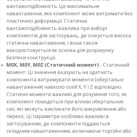
вантажопідйомність: Це максимальне
навантаження, яке компонент може витримати без
пластичної деформації. Статична
вантажопідйомність важлива при виборі
компонентів для застосувань, де очікується висока
статична навантаження, і вона також
використовується як основа для розрахунку
безпеки конструкції.
M0X, M0Y, M0Z (Статичний момент)
- Статичний
момент: Ці значення вказують на здатність
компонента витримувати моменти (обертальні
навантаження) навколо осей X, Y і Z відповідно.
Статичні моменти важливі для розуміння того, як
компонент поведеться при впливі обертальних
сил, які можуть викликати його викривлення або
перекіс. Ці параметри особливо важливі в
застосуваннях, де компоненти піддаються
складним навантаженням, включаючи торсійні або