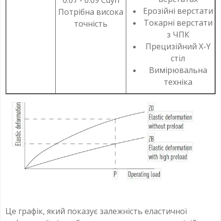
0.07 - 0.09 Cdyn
Ерозійні верстати
Потрібна висока
Токарні верстати
точність
з ЧПК
Прецизійний X-Y
стіл
Вимірювальна
техніка
Це графік, який показує залежність еластичної