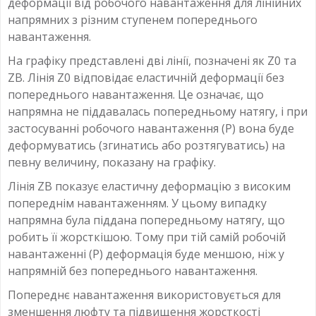
деформації від робочого навантаження для лінійних
напрямних з різним ступенем попереднього
навантаження.
На графіку представлені дві лінії, позначені як Z0 та
ZB. Лінія Z0 відповідає еластичній деформації без
попереднього навантаження. Це означає, що
напрямна не піддавалась попередньому натягу, і при
застосуванні робочого навантаження (P) вона буде
деформуватись (згинатись або розтягуватись) на
певну величину, показану на графіку.
Лінія ZB показує еластичну деформацію з високим
попереднім навантаженням. У цьому випадку
напрямна була піддана попередньому натягу, що
робить її жорсткішою. Тому при тій самій робочій
навантаженні (P) деформація буде меншою, ніж у
напрямній без попереднього навантаження.
Попереднє навантаження використовується для
зменшення люфту та підвищення жорсткості