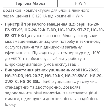
Торгова Марка
HIWIN
Додаткові комплектуючі для блоків лінійного
переміщення HGH20HA від компанії HIWIN
Пристрій тривалого змащення (E2) серії HG-20-
E2-KIT-SS, HG-20-E2-KIT-DD, HG-20-E2-KIT-ZZ, HG-20-
E2-KIT-KK:
Ця функція значно збільшує інтервали
між змащеннями, знижуючи потребу в технічному
обслуговуванні та підвищуючи загальну
ефективність. Підходить для температур від -10°C
до +60°C та забезпечує стабільну роботу в
широкому діапазоні умов експлуатації.
Використання різних ущільнень серії HG-20-SS,
HG-20-DD, HG-20-ZZ, HG-20-KK, HG-20-SW-C, HG-20-
ZWX-C, HG-20-SSL
: - Вибір ущільнень, у тому числі
стандартних та двосторонніх, дозволяє
задовольнити різні екологічні та експлуатаційні
вимоги, підвищуючи довговічність та надійність
блоку.