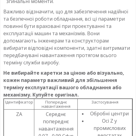
згинальні моменти.
Важливо відзначити, що для забезпечення надійної
та безпечної роботи обладнання, всі ці параметри
повинні бути враховані при проектуванні та
експлуатації машин та механізмів. Вони
допомагають інженерам та конструкторам
вибирати відповідні компоненти, здатні витримати
передбачувані навантаження протягом всього
терміну служби виробу.
Не вибирайте каретки за ціною або візуально,
кожен параметр важливий для збільшення
терміну експлуатації вашого обладнання або
механізму. Купуйте оригінал.
Ідентифікатор
Попереднє
Застосування
навантаження
Обробні центри
ZA
Середнє
Осі Z у
попереднє
промислових
навантаження
верстатах