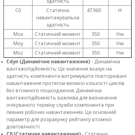
здатність
C0
Статична
47.960
Н
навантажувальна
здатність
Mox
Статичний момент
350
Нм
Moy
Статичний момент
350
Нм
Moz
Статичний момент
350
Нм
Cdyn (Динамічне навантаження)
- Динамічна
вантажопідйомність: Це значення вказує на
здатність компонента витримувати повторювані
навантаження протягом великої кількості циклів
без втомного пошкодження. Динамічна
вантажопідйомність важлива для визначення
очікуваного терміну служби компонента при
певних робочих навантаженнях. Це основний
параметр для розрахунку рейтингу втомної
довговічності.
C0 (Статичне навантаження)
- Статична