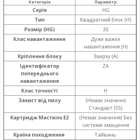
Категорія
Параметр
Серія
HG
Тип
Квадратний блок (H)
Розмір (HG)
20
Клас навантаження
Дуже важке
навантаження (H)
Кріплення блоку
Зверху (A)
Ідентифікатор
ZA
попереднього
навантаження
Клас точності
H
Захист від пилу
(Немає значенн)
Стандарт (SS)
Картридж Мастило Е2
(Немає значення) Без
системи змащення
Країна походження
Тайвань