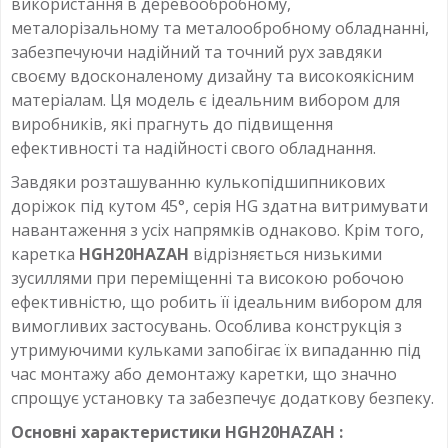
використання в деревообробному,
металорізальному та металообробному обладнанні,
забезпечуючи надійний та точний рух завдяки
своєму вдосконаленому дизайну та високоякісним
матеріалам. Ця модель є ідеальним вибором для
виробників, які прагнуть до підвищення
ефективності та надійності свого обладнання.
Завдяки розташуванню кулькопідшипникових
доріжок під кутом 45°, серія HG здатна витримувати
навантаження з усіх напрямків однаково. Крім того,
каретка
HGH20HAZAH
відрізняється низькими
зусиллями при переміщенні та високою робочою
ефективністю, що робить її ідеальним вибором для
вимогливих застосувань. Особлива конструкція з
утримуючими кульками запобігає їх випаданню під
час монтажу або демонтажу каретки, що значно
спрощує установку та забезпечує додаткову безпеку.
Основні характеристики HGH20HAZAH :