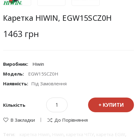
Каретка HIWIN, EGW15SCZ0H
1463 грн
Виробник:
Hiwin
Модель:
EGW15SCZ0H
Наявність:
Під Замовлення
КУПИТИ
Кількість
В Закладки
До Порівняння
Теги:
каретка Hiwin
,
Hiwin
,
каретка ЧПУ
,
каретка EGW
,