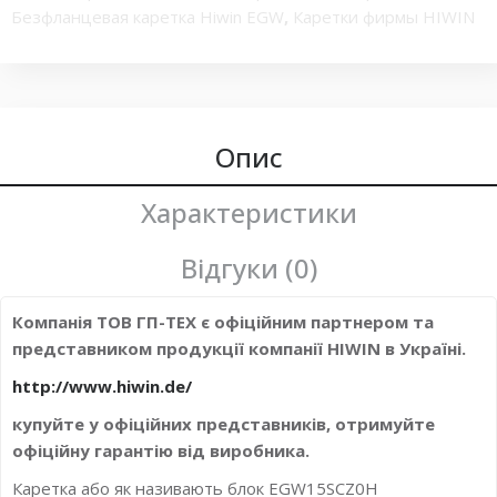
Безфланцевая каретка Hiwin EGW
,
Каретки фирмы HIWIN
серии EGW
,
Каретки и рельсовые направляющие HIWIN
,
Каретка фланцева
,
Супер-грузоподъемные профильные
каретки EGW
,
Блок системы линейного перемещения
,
каретка шариковой направляющей высокой
грузоподъемности
,
каретка Класс точности H
Опис
,
каретка из
нержавеющей стали
,
Каретка HIWIN миниатюрной серии
,
миниатюрная каретка
Характеристики
Відгуки (0)
Компанія ТОВ ГП-ТЕХ є офіційним партнером та
представником продукції компанії HIWIN в Україні.
http://www.hiwin.de/
купуйте у офіційних представників, отримуйте
офіційну гарантію від виробника.
Каретка або як називають блок EGW15SCZ0H