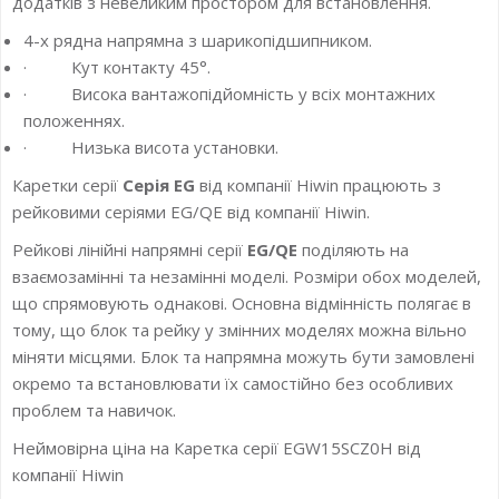
додатків з невеликим простором для встановлення.
4-х рядна напрямна з шарикопідшипником.
· Кут контакту 45°.
· Висока вантажопідйомність у всіх монтажних
положеннях.
· Низька висота установки.
Каретки серії
Серія EG
від компанії Hiwin працюють з
рейковими серіями EG/QE від компанії Hiwin.
Рейкові лінійні напрямні серії
EG/QE
поділяють на
взаємозамінні та незамінні моделі. Розміри обох моделей,
що спрямовують однакові. Основна відмінність полягає в
тому, що блок та рейку у змінних моделях можна вільно
міняти місцями. Блок та напрямна можуть бути замовлені
окремо та встановлювати їх самостійно без особливих
проблем та навичок.
Неймовірна ціна на Каретка серії EGW15SCZ0H від
компанії Hiwin