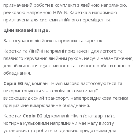
призначений роботи в комплекті з лінійною напрямною,
рейковою напрямною HIWIN. Каретка з напрямною
призначена для системи лінійного переміщення.
Ціни вказані з ПДВ.
Застосування лінійних напрямних та кареток
Каретки та Лінійні напрямні призначені для легкого та
плавного керування лінійним рухом, несучи навантаження,
для збільшення ефективності та точності роботи вашого
обладнання.
Серія EG
від компанії Hiwin масово застосовуються та
використовуються – техніка автоматизації,
високошвидкісний транспорт, напівпровідникова техніка,
прецизійне вимірювальне обладнання.
Каретки
Серія EG
від компанії Hiwin (стандартна) з
чотирма кульковими напрямними має малу висоту
установки, що робить їх ідеально придатними для