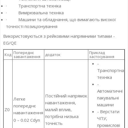
· Транспортна техніка
· Вимірювальна техніка
· Машини та обладнання, що вимагають високої
точності позиціонування
Використовуються з рейковими напрямними типами -
EG/QE
Попереднє
Приклад
Код
додаток
завантаження
застосування
-
Транспортна
техніка
-
Автоматичні
Постійний напрямок
пакувальні
Легке
навантаження,
машини
попереднє
Z0
малий вплив,
- Верстати
навантаження
потрібна низька
ЧПУ,
0 – 0.02 Cdyn
точність
промислові