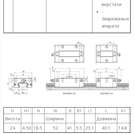
верстати
-
Зварювальні
апарати
H
H1
N
W
B
B1
L1
L
K1
Висота
Ширина
Довжина
24
4.50
18.5
52
41
5.5
23.1
40.1
14.8
3