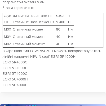
*параметри вказані в мм
* Вага каретки в кг
Cdyn
Динамічна навантаження
5.350
Н
C0
Статичне навантаження
9.400
Н
M0X
Статичний момент
80
Нм
M0Y
Статичний момент
40
Нм
M0Z
Статичний момент
40
Нм
З кареткою тип EGW15SCZ0H можуть використовуватись
лінійні напрямні HIWIN серії EGR15R4000H
EGR15R4000C
EGR15T4000H
EGR15T4000C
EGR15U4000H
EGR15U4000C