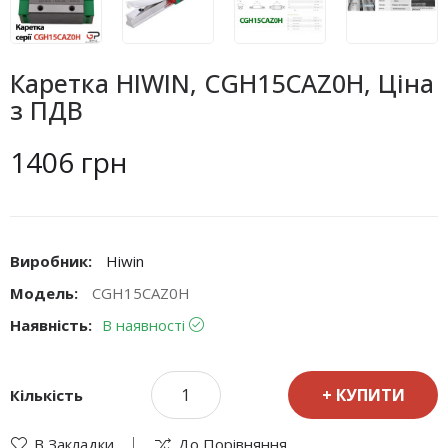
Каретка HIWIN, CGH15CAZ0H, Ціна
з ПДВ
1406 грн
Виробник:
Hiwin
Модель:
CGH15CAZ0H
Наявність:
В наявності
КУПИТИ
Кількість
В Закладки
До Порівняння