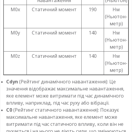
навантаження
(Ньютон)
M0x
Статичний момент
190
Нм
(Ньютон-
метр)
M0y
Статичний момент
140
Нм
(Ньютон-
метр)
M0z
Статичний момент
140
Нм
(Ньютон-
метр)
Cdyn
(Рейтинг динамічного навантаження): Це
значення відображає максимальне навантаження,
яке елемент може витримати під час динамічного
впливу, наприклад, під час руху або вібрації.
C0
(Рейтинг статичного навантаження): Показує
максимальне навантаження, яке елемент може
витримати під час статичного впливу, коли він не
рухається і на нього не діють сили, що змінюються.