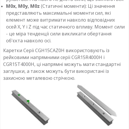
M0x, M0y, M0z
(Статичні моменти): Ці значення
представляють максимальні моменти сил, які
елемент може витримати навколо відповідних
осей X, Y і Z під час статичного впливу. Момент сили
- це міра тенденції сили викликати обертання
об'єкта навколо осі.
Каретки Серії CGH15CAZ0H використовують із
рейковими напрямними серії CGR15R4000H і
CGR15T4000H, ці напрямні можуть мати стандартні
заглушки, а також можуть бути використані із
захисною металевою стрічкою.