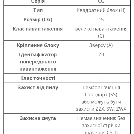
Серія
CG
Тип
Квадратний блок (H)
Розмір (CG)
15
Клас навантаження
велике навантаження
(С)
Кріплення блоку
Зверху (A)
Ідентифікатор
Z0
попереднього
навантаження
Клас точності
H
Захист від пилу
немає значення
Стандарт (SS)
або можуть бути
захисти ZZX, SW, ZWX
Захисна смуга
Немає значення: Без
захисної стрічки
значення CS: Із