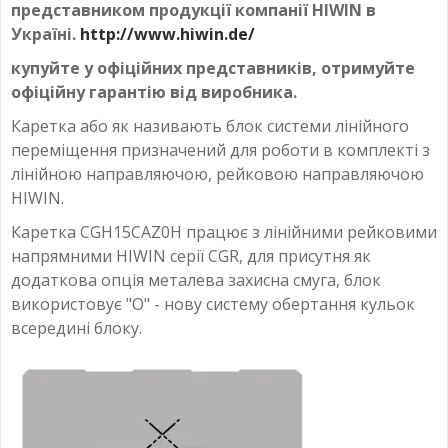
линейные направляющие
,
Направляющая класса H
,
представником продукції компанії HIWIN в
CGR15R_H
Україні.
http://www.hiwin.de/
купуйте у офіційних представників, отримуйте
офіційну гарантію від виробника.
Каретка або як називають блок системи лінійного
переміщення призначений для роботи в комплекті з
лінійною направляючою, рейковою направляючою
HIWIN.
Каретка CGH15CAZ0H працює з лінійними рейковими
напрямними HIWIN серії CGR, для присутня як
додаткова опція металева захисна смуга, блок
використовує "О" - нову систему обертання кульок
всередині блоку.