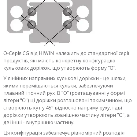
O-Серія CG від HIWIN належить до стандартної серії
продуктів, які мають конкретну конфігурацію
кулькових доріжок, що утворюють форму "О".
У лінійних напрямних кулькові доріжки - це шляхи,
якими переміщаються кульки, забезпечуючи
плавний і точний рух. В "O" (розташуванні у формі
літери "О") ці доріжки розташовані таким чином, що
створюють кут у 45° відносно напряму руху, і дві
доріжки утворюють зовнішню частину літери "О", а
дві інші - внутрішню частину.
Ця конфігурація забезпечує рівномірний розподіл