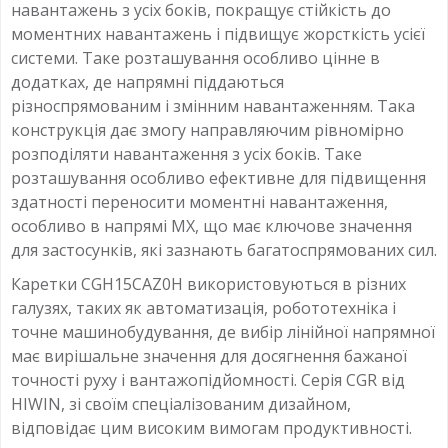
навантажень з усіх боків, покращує стійкість до
моментних навантажень і підвищує жорсткість усієї
системи. Таке розташування особливо цінне в
додатках, де напрямні піддаються
різноспрямованим і змінним навантаженням. Така
конструкція дає змогу направляючим рівномірно
розподіляти навантаження з усіх боків. Таке
розташування особливо ефективне для підвищення
здатності переносити моментні навантаження,
особливо в напрямі MX, що має ключове значення
для застосунків, які зазнають багатоспрямованих сил.
Каретки CGH15CAZ0H використовуються в різних
галузях, таких як автоматизація, робототехніка і
точне машинобудування, де вибір лінійної напрямної
має вирішальне значення для досягнення бажаної
точності руху і вантажопідйомності. Серія CGR від
HIWIN, зі своїм спеціалізованим дизайном,
відповідає цим високим вимогам продуктивності.