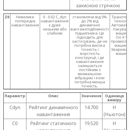
захисною стрічкою
Z0
Невелике
0 - 0.02 C_dyn
становлячи від 0%
Транспор
попереднє
навантаження
до 2% від
технолог
навантаження
є дуже
динамічної
Автомати
низьким або
вантажопідйомності
пакуваль
слабким
підшипника. Це
машин
підходить для
Осі X-Y 
застосувань, де не
промисло
потрібна висока
машина
точність і
Зварювал
жорсткість
машин
конструкції, і де
навантаження
залишається
постійним з
мінімальною
вібрацією і коли
потрібна менша
точність.
Параметр
Опис
Значення
Одиниця
виміру
Cdyn
Рейтинг динамічного
14.700
Н
навантаження
(Ньютон)
C0
Рейтинг статичного
19.520
Н