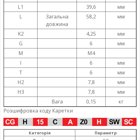
L1
39,6
мм
L
Загальна
58,2
мм
довжина
K2
4,25
мм
G
6
мм
M
M4
I
6
мм
T
6
мм
H2
7,8
мм
H3
7,8
мм
Вага
0,15
кг
Розшифровка коду Каретки
Категорія
Параметр