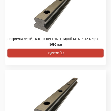
Напрямна Китай, HGR30R точність H, виробник K.D, 4.5 метра
8696 грн
Купити