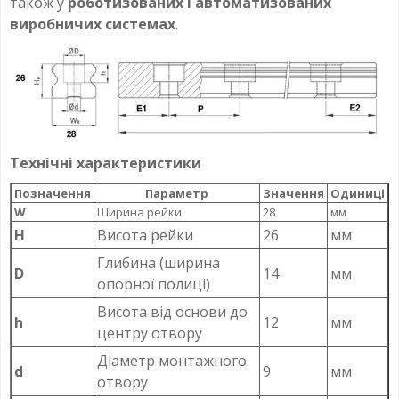
також у
роботизованих і автоматизованих
виробничих системах
.
Технічні характеристики
Позначення
Параметр
Значення
Одиниці
W
Ширина рейки
28
мм
H
Висота рейки
26
мм
Глибина (ширина
D
14
мм
опорної полиці)
Висота від основи до
h
12
мм
центру отвору
Діаметр монтажного
d
9
мм
отвору