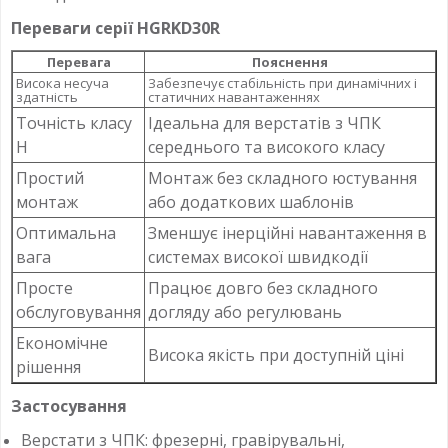
Переваги серії HGRKD30R
Перевага
Пояснення
Висока несуча
Забезпечує стабільність при динамічних і
здатність
статичних навантаженнях
Точність класу
Ідеальна для верстатів з ЧПК
H
середнього та високого класу
Простий
Монтаж без складного юстування
монтаж
або додаткових шаблонів
Оптимальна
Зменшує інерційні навантаження в
вага
системах високої швидкодії
Просте
Працює довго без складного
обслуговування
догляду або регулювань
Економічне
Висока якість при доступній ціні
рішення
Застосування
Верстати з ЧПК: фрезерні, гравірувальні,