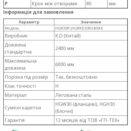
P
Крок між отворами
80
мм
Інформація для замовлення
Параметр
Значення
Модель
HGR30R (HGRKD30R2400H)
Виробник
K.D (Китай)
Довжина
2400 мм
стандартна
Максимальна
6000 мм
довжина
Порізка під розмір
Так, безкоштовно
Клас точності
H
Матеріал
Легована сталь
HGW30 (фланцеві), HGH30
Сумісні каретки
(блочні)
Гарантія
12 місяців від ТОВ «ГП-ТЕХ»