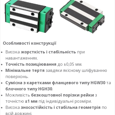
Особливості конструкції
Висока
жорсткість і стабільність
при
навантаженнях.
Точність позиціювання
до ±0,05 мм.
Мінімальне тертя
завдяки якісному шліфуванню
поверхонь.
Сумісна з каретками фланцевого типу HGW30
та
блочного типу HGH30
.
Можливість
безкоштовної порізки рейки
з
точністю
±1 мм
під індивідуальні розміри.
Висока
зносостійкість і стабільна геометрія
по
всій довжині.