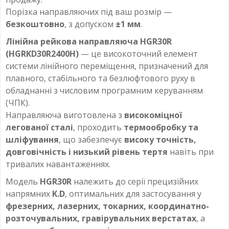
Порізка направляючих під ваш розмір —
безкоштовно
, з допуском
±1 мм
.
Лінійна рейкова направляюча HGR30R
(HGRKD30R2400H)
— це високоточний елемент
системи лінійного переміщення, призначений для
плавного, стабільного та безлюфтового руху в
обладнанні з числовим програмним керуванням
(ЧПК).
Направляюча виготовлена з
високоміцної
легованої сталі
, проходить
термообробку та
шліфування
, що забезпечує
високу точність,
довговічність і низький рівень тертя
навіть при
тривалих навантаженнях.
Модель
HGR30R
належить до серії прецизійних
напрямних
K.D
, оптимальних для застосування у
фрезерних, лазерних, токарних, координатно-
розточувальних, гравірувальних верстатах
, а