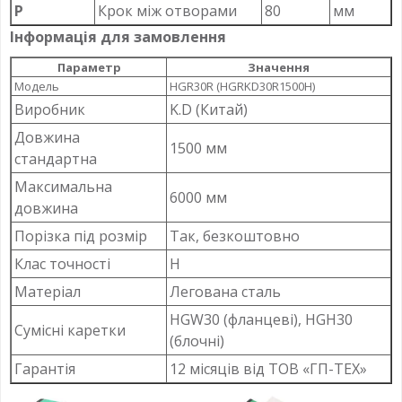
P
Крок між отворами
80
мм
Інформація для замовлення
Параметр
Значення
Модель
HGR30R (HGRKD30R1500H)
Виробник
K.D (Китай)
Довжина
1500 мм
стандартна
Максимальна
6000 мм
довжина
Порізка під розмір
Так, безкоштовно
Клас точності
H
Матеріал
Легована сталь
HGW30 (фланцеві), HGH30
Сумісні каретки
(блочні)
Гарантія
12 місяців від ТОВ «ГП-ТЕХ»