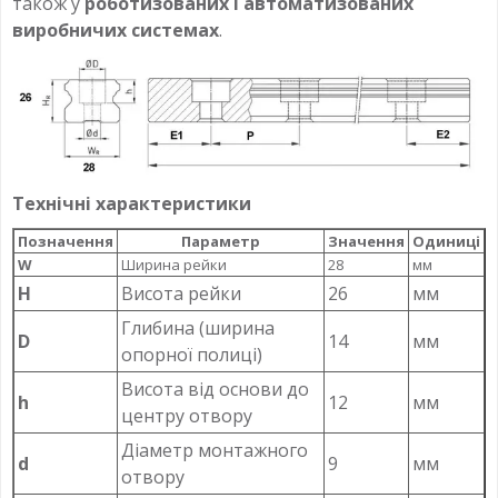
також у
роботизованих і автоматизованих
виробничих системах
.
Технічні характеристики
Позначення
Параметр
Значення
Одиниці
W
Ширина рейки
28
мм
H
Висота рейки
26
мм
Глибина (ширина
D
14
мм
опорної полиці)
Висота від основи до
h
12
мм
центру отвору
Діаметр монтажного
d
9
мм
отвору