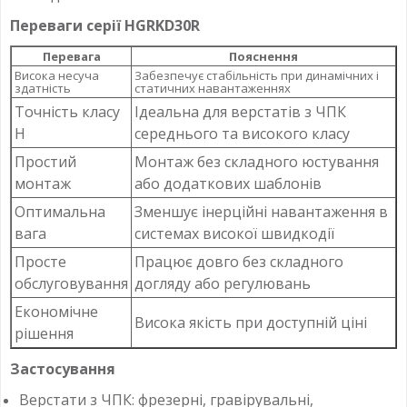
Переваги серії HGRKD30R
Перевага
Пояснення
Висока несуча
Забезпечує стабільність при динамічних і
здатність
статичних навантаженнях
Точність класу
Ідеальна для верстатів з ЧПК
H
середнього та високого класу
Простий
Монтаж без складного юстування
монтаж
або додаткових шаблонів
Оптимальна
Зменшує інерційні навантаження в
вага
системах високої швидкодії
Просте
Працює довго без складного
обслуговування
догляду або регулювань
Економічне
Висока якість при доступній ціні
рішення
Застосування
Верстати з ЧПК: фрезерні, гравірувальні,