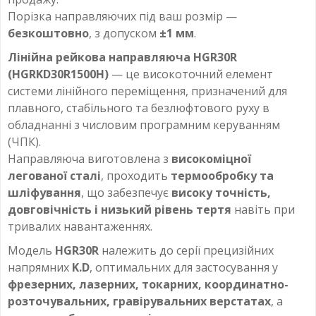
Порізка направляючих під ваш розмір —
безкоштовно
, з допуском
±1 мм
.
Лінійна рейкова направляюча HGR30R
(HGRKD30R1500H)
— це високоточний елемент
системи лінійного переміщення, призначений для
плавного, стабільного та безлюфтового руху в
обладнанні з числовим програмним керуванням
(ЧПК).
Направляюча виготовлена з
високоміцної
легованої сталі
, проходить
термообробку та
шліфування
, що забезпечує
високу точність,
довговічність і низький рівень тертя
навіть при
тривалих навантаженнях.
Модель
HGR30R
належить до серії прецизійних
напрямних
K.D
, оптимальних для застосування у
фрезерних, лазерних, токарних, координатно-
розточувальних, гравірувальних верстатах
, а