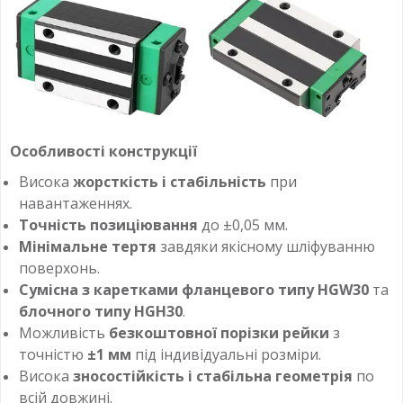
Особливості конструкції
Висока
жорсткість і стабільність
при
навантаженнях.
Точність позиціювання
до ±0,05 мм.
Мінімальне тертя
завдяки якісному шліфуванню
поверхонь.
Сумісна з каретками фланцевого типу HGW30
та
блочного типу HGH30
.
Можливість
безкоштовної порізки рейки
з
точністю
±1 мм
під індивідуальні розміри.
Висока
зносостійкість і стабільна геометрія
по
всій довжині.