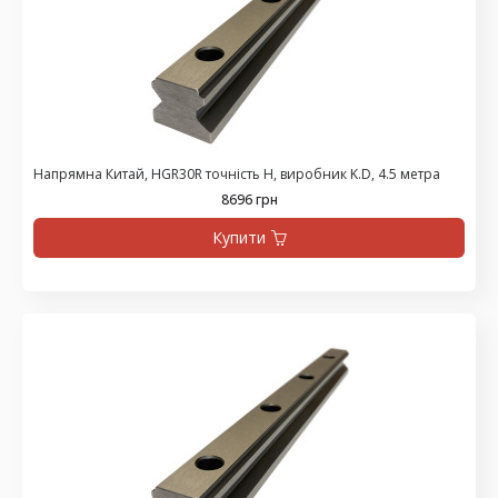
Напрямна Китай, HGR30R точність H, виробник K.D, 4.5 метра
8696 грн
Купити