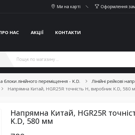
Ми на карті
Оформлення за
ПРО НАС
АКЦІЇ
КОНТАКТИ
та блоки лінійного переміщення - K.D.
Лінійні рейкові нап
Напрямна Китай, HGR25R точність H, виробник K.D, 580 
Напрямна Китай, HGR25R точніс
K.D, 580 мм