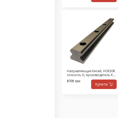
Направляющая Китай, HGR30R
точность H, производитель K.D,
4.5 метра
8705 грн
Купити