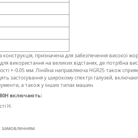
 конструкція, призначена для забезпечення високої жорс
 для використання на великих відстанях, де потрібна вис
ності +-0.05 мм. Лінійна направляюча HGR25 також спри
дять застосування у широкому спектрі галузей, включа
ументи, а також у інших типах машин.
580H включають:
ті H.
а замовленням.