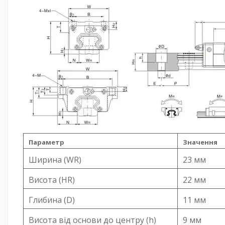
Параметр
Значення
Ширина (WR)
23 мм
Висота (HR)
22 мм
Глибина (D)
11 мм
Висота від основи до центру (h)
9 мм