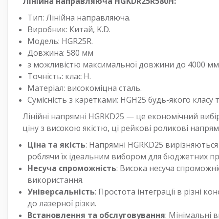
Лінійна направляюча HGKDR25R580H:
Тип: Лінійна направляюча.
Виробник: Китай, K.D.
Модель: HGR25R.
Довжина: 580 мм
з можливістю максимальної довжини до 4000 мм, 
Точність: клас H.
Матеріал: високоміцна сталь.
Сумісність з каретками: HGH25 будь-якого класу т
Лінійні напрямні HGRKD25 — це економічний вибір
ціну з високою якістю, ці рейкові роликові напря
Ціна та якість
: Напрямні HGRKD25 вирізняються 
роблячи їх ідеальним вибором для бюджетних пр
Несуча спроможність
: Висока несуча спроможні
використання.
Універсальність
: Простота інтеграції в різні к
до лазерної різки.
Встановлення та обслуговування
: Мінімальні 