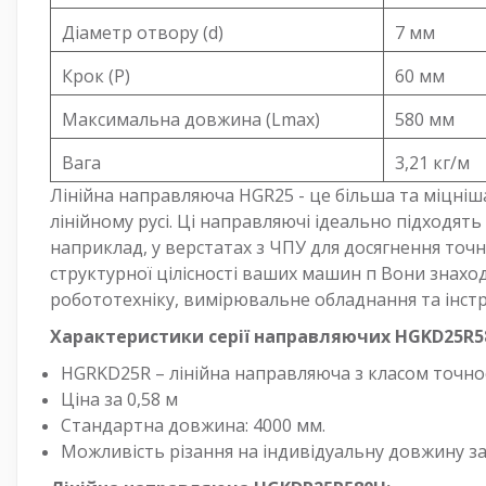
Діаметр отвору (d)
7 мм
Крок (P)
60 мм
Максимальна довжина (Lmax)
580 мм
Вага
3,21 кг/м
Лінійна направляюча HGR25 - це більша та міцніша
лінійному русі. Ці направляючі ідеально підходять
наприклад, у верстатах з ЧПУ для досягнення точ
структурної цілісності ваших машин п Вони знахо
робототехніку, вимірювальне обладнання та інстр
Характеристики серії направляючих HGKD25R
HGRKD25R – лінійна направляюча з класом точнос
Ціна за 0,58 м
Стандартна довжина: 4000 мм.
Можливість різання на індивідуальну довжину з