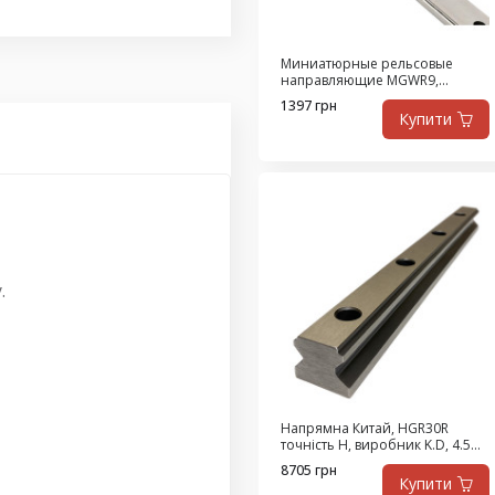
Миниатюрные рельсовые
направляющие MGWR9,
размер 9, цена за 530 мм
1397 грн
Купити
.
Напрямна Китай, HGR30R
точність H, виробник K.D, 4.5
метра
8705 грн
Купити