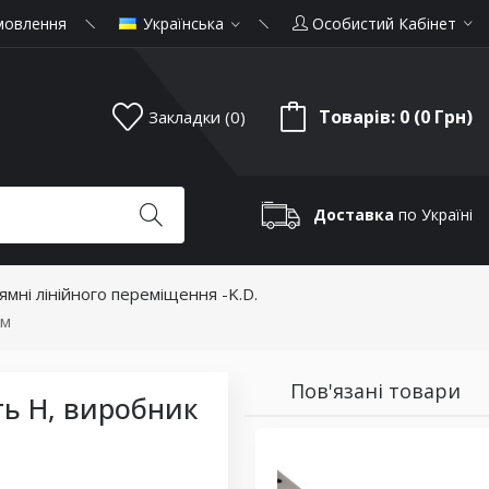
мовлення
Українська
Особистий Кабінет
Товарів: 0 (0 Грн)
Закладки (0)
Доставка
по Україні
рямні лінійного переміщення -K.D.
мм
Пов'язані товари
ть H, виробник