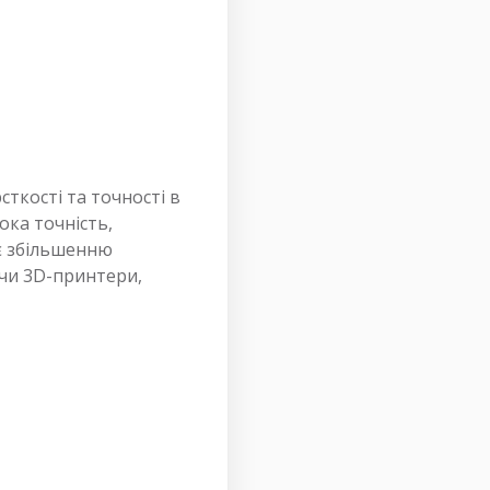
ткості та точності в
ока точність,
яє збільшенню
ючи 3D-принтери,