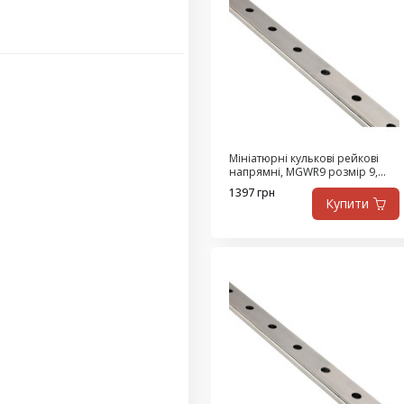
Мініатюрні кулькові рейкові
напрямні, MGWR9 розмір 9,
ціна за 530 мм
1397 грн
Купити