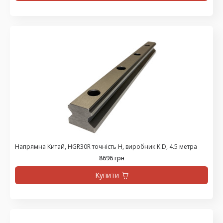
Напрямна Китай, HGR30R точність H, виробник K.D, 4.5 метра
8696 грн
Купити