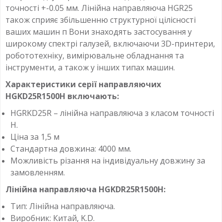
точності +-0.05 мм. Лінійна направляюча HGR25
також сприяє збільшенню структурної цілісності
ваших машин п Вони знаходять застосування у
широкому спектрі галузей, включаючи 3D-принтери,
робототехніку, вимірювальне обладнання та
інструменти, а також у інших типах машин.
Характеристики серії направляючих
HGKD25R1500H включають:
HGRKD25R – лінійна направляюча з класом точності
H.
Ціна за 1,5 м
Стандартна довжина: 4000 мм.
Можливість різання на індивідуальну довжину за
замовленням.
Лінійна направляюча HGKDR25R1500H:
Тип: Лінійна направляюча.
Виробник: Китай, K.D.