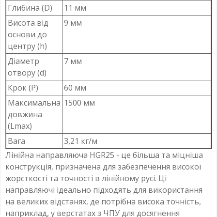
Глибина (D)
11 мм
Висота від
9 мм
основи до
центру (h)
Діаметр
7 мм
отвору (d)
Крок (P)
60 мм
Максимальна
1500 мм
довжина
(Lmax)
Вага
3,21 кг/м
Лінійна направляюча HGR25 - це більша та міцніша
конструкція, призначена для забезпечення високої
жорсткості та точності в лінійному русі. Ці
направляючі ідеально підходять для використання
на великих відстанях, де потрібна висока точність,
наприклад, у верстатах з ЧПУ для досягнення