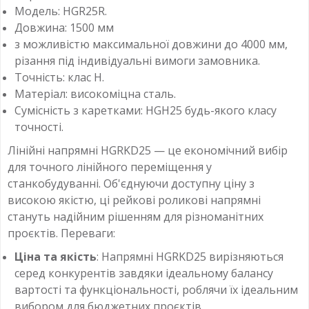
Модель: HGR25R.
Довжина: 1500 мм
з можливістю максимальної довжини до 4000 мм,
різання під індивідуальні вимоги замовника.
Точність: клас H.
Матеріал: високоміцна сталь.
Сумісність з каретками: HGH25 будь-якого класу
точності.
Лінійні напрямні HGRKD25 — це економічний вибір
для точного лінійного переміщення у
станкобудуванні. Об'єднуючи доступну ціну з
високою якістю, ці рейкові роликові напрямні
стануть надійним рішенням для різноманітних
проєктів. Переваги:
Ціна та якість
: Напрямні HGRKD25 вирізняються
серед конкурентів завдяки ідеальному балансу
вартості та функціональності, роблячи їх ідеальним
вибором для бюджетних проєктів.