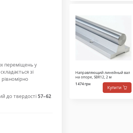
их переміщень у
складається зі
Направляющий линейный вал
на опоре, SBR12, 2 м
 з рівномірно
1474 грн
Купити
ний до твердості
57–62