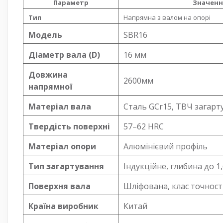
Параметр
Значенн
Тип
Напрямна з валом на опорі
Модель
SBR16
Діаметр вала (D)
16 мм
Довжина
2600мм
напрямної
Матеріал вала
Сталь GCr15, ТВЧ загарт
Твердість поверхні
57–62 HRC
Матеріал опори
Алюмінієвий профіль
Тип загартування
Індукційне, глибина до 1
Поверхня вала
Шліфована, клас точност
Країна виробник
Китай