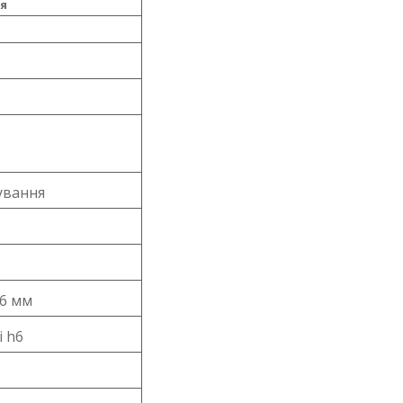
я
ування
,6 мм
і h6