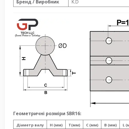
Бренд / Виробник
K.D
Геометричні розміри SBR16:
Діаметр валу
H (мм)
T(мм)
C (мм)
B (мм)
L (