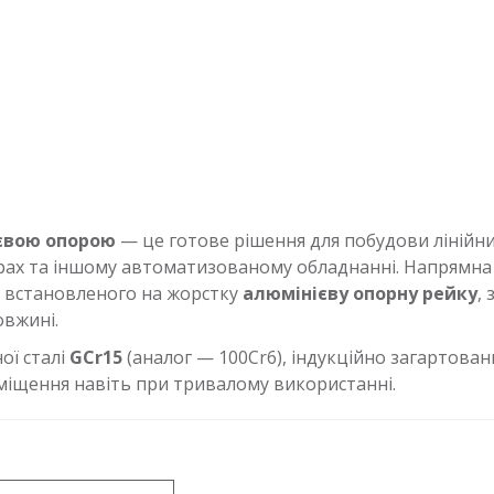
євою опорою
— це готове рішення для побудови лінійн
рах та іншому автоматизованому обладнанні. Напрямна 
, встановленого на жорстку
алюмінієву опорну рейку
,
вжині.
ої сталі
GCr15
(аналог — 100Cr6), індукційно загартова
реміщення навіть при тривалому використанні.