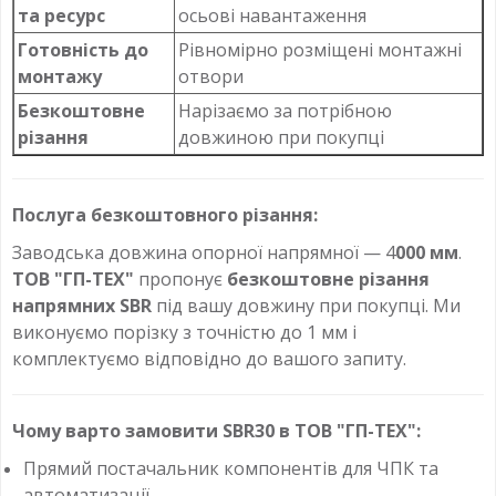
та ресурс
осьові навантаження
Готовність до
Рівномірно розміщені монтажні
монтажу
отвори
Безкоштовне
Нарізаємо за потрібною
різання
довжиною при покупці
Послуга безкоштовного різання:
Заводська довжина опорної напрямної — 4
000 мм
.
ТОВ "ГП-ТЕХ"
пропонує
безкоштовне різання
напрямних SBR
під вашу довжину при покупці. Ми
виконуємо порізку з точністю до 1 мм і
комплектуємо відповідно до вашого запиту.
Чому варто замовити SBR30 в ТОВ "ГП-ТЕХ":
Прямий постачальник компонентів для ЧПК та
автоматизації