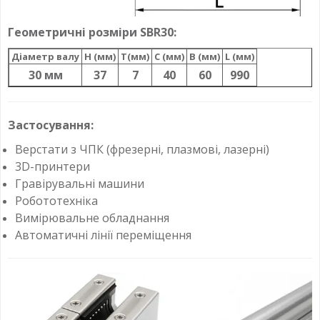
Геометричні розміри SBR30:
Діаметр валу
H (мм)
T(мм)
C (мм)
B (мм)
L (мм)
30 мм
37
7
40
60
990
Застосування:
Верстати з ЧПК (фрезерні, плазмові, лазерні)
3D-принтери
Гравірувальні машини
Робототехніка
Вимірювальне обладнання
Автоматичні лінії переміщення