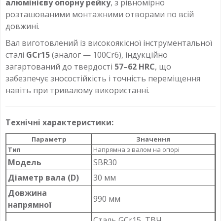
алюмінієву опорну рейку
, з рівномірно
розташованими монтажними отворами по всій
довжині.
Вал виготовлений із високоякісної інструментальної
сталі
GCr15
(аналог — 100Cr6), індукційно
загартований до твердості
57–62 HRC
, що
забезпечує зносостійкість і точність переміщення
навіть при тривалому використанні.
Технічні характеристики:
Параметр
Значення
Тип
Напрямна з валом на опорі
Модель
SBR30
Діаметр вала (D)
30 мм
Довжина
990 мм
напрямної
Сталь GCr15, ТВЧ