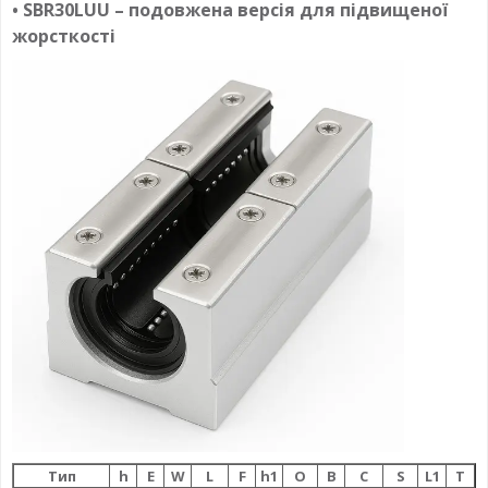
• SBR30LUU – подовжена версія для підвищеної
жорсткості
Тип
h
E
W
L
F
h1
О
B
C
S
L1
T