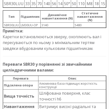
SBR30LUU
33
35
70
140
56
14
50°
50
110
M8
18
15
Статичне
Динамічне
Тип
Підшипник
навантаження
навантаження (N)
(N)
SBR30LUU
LM30UU-OP
3140
5480
Примітка:
Каретки встановлюються зверху, охоплюють вал і
пересуваються по ньому з мінімальним тертям
завдяки вбудованим кульковим підшипникам.
Переваги SBR30 у порівнянні зі звичайними
циліндричними валами:
Перевага
Опис
Алюмінієва база підвищує жорсткість
Підсилена опора
конструкції
Шліфована поверхня, клас
Вища точність
точності h6
Навантаження
Витримує високі радіальні та