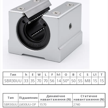
Тип
h
E
W
L
F
h1
О
B
C
S
L1
T
SBR30UU
33
35
70
70
56
14
50°
50
55
M8
15
15
Динамічне
Статичне
Тип
Підшипник
навантаження (N)
навантаження (N)
SBR30UU
LM30UU-OP
1570
2740