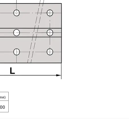
мм)
00