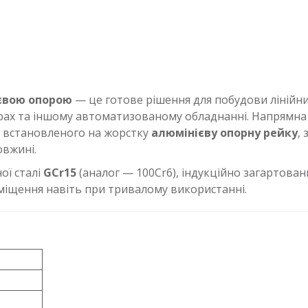
євою опорою
— це готове рішення для побудови лінійн
рах та іншому автоматизованому обладнанні. Напрямна 
, встановленого на жорстку
алюмінієву опорну рейку
,
вжині.
ої сталі
GCr15
(аналог — 100Cr6), індукційно загартова
реміщення навіть при тривалому використанні.