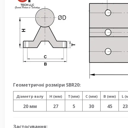
Геометричні розміри SBR20:
Діаметр валу
H (мм)
T(мм)
C (мм)
B (мм)
L (
20 мм
27
5
30
45
23
Застосування: