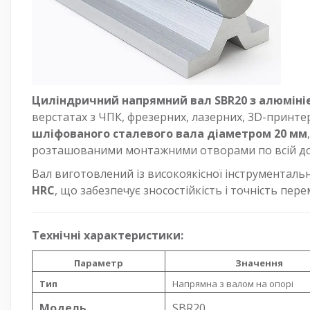
Циліндричний напрямний вал SBR20 з алюміні
верстатах з ЧПК, фрезерних, лазерних, 3D-принте
шліфованого сталевого вала діаметром 20 мм
розташованими монтажними отворами по всій до
Вал виготовлений із високоякісної інструментальн
HRC
, що забезпечує зносостійкість і точність пе
Технічні характеристики:
Параметр
Значення
Тип
Напрямна з валом на опорі
Модель
SBR20