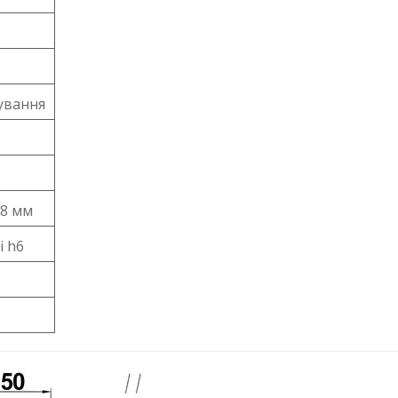
ування
,8 мм
і h6