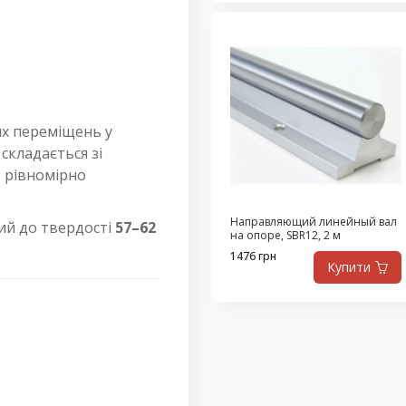
их переміщень у
складається зі
 з рівномірно
Направляющий линейный вал
ний до твердості
57–62
на опоре, SBR12, 2 м
1476 грн
Купити