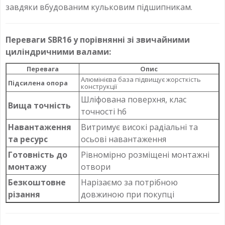
завдяки вбудованим кульковим підшипникам.
Переваги SBR16 у порівнянні зі звичайними
циліндричними валами:
Перевага
Опис
Алюмінієва база підвищує жорсткість
Підсилена опора
конструкції
Шліфована поверхня, клас
Вища точність
точності h6
Навантаження
Витримує високі радіальні та
та ресурс
осьові навантаження
Готовність до
Рівномірно розміщені монтажні
монтажу
отвори
Безкоштовне
Нарізаємо за потрібною
різання
довжиною при покупці