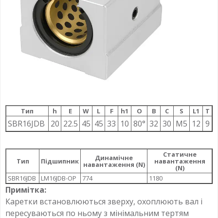
Тип
h
E
W
L
F
h1
О
B
C
S
L1
T
SBR16JDB
20
22.5
45
45
33
10
80°
32
30
M5
12
9
Статичне
Динамічне
Тип
Підшипник
навантаження
навантаження (N)
(N)
SBR16JDB
LM16JDB-OP
774
1180
Примітка:
Каретки встановлюються зверху, охоплюють вал і
пересуваються по ньому з мінімальним тертям