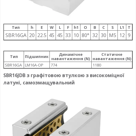
Тип
h
E
W
L
F
h1
О
B
C
S
L1
T
SBR16GA
20
22.5
45
45
33
10
80°
32
30
M5
12
9
Динамічне
Статичне
Тип
Підшипник
навантаження (N)
навантаження (N)
SBR16GA
LM16A-OP
774
1180
SBR16JDB з графітовою втулкою з високоміцної
латуні, самозмащувальний