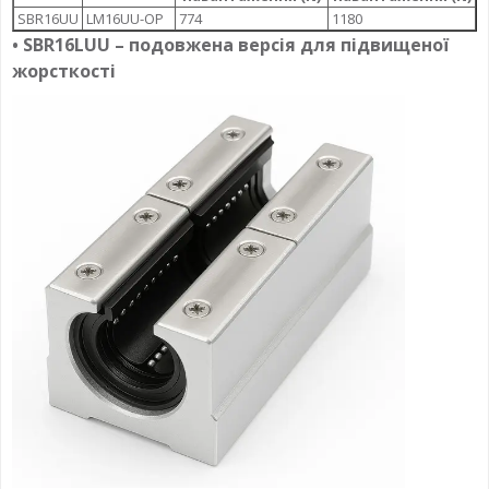
SBR16UU
LM16UU-OP
774
1180
• SBR16LUU – подовжена версія для підвищеної
жорсткості