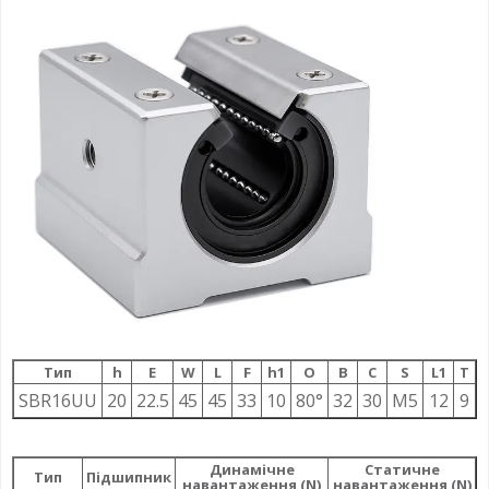
Тип
h
E
W
L
F
h1
О
B
C
S
L1
T
SBR16UU
20
22.5
45
45
33
10
80°
32
30
M5
12
9
Динамічне
Статичне
Тип
Підшипник
навантаження (N)
навантаження (N)