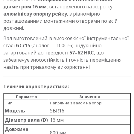
діаметром 16 мм
, встановленого на жорстку
алюмінієву опорну рейку
, з рівномірно
розташованими монтажними отворами по всій
довжині.
Вал виготовлений із високоякісної інструментальної
сталі
GCr15
(аналог — 100Cr6), індукційно
загартований до твердості
57–62 HRC
, що
забезпечує зносостійкість і точність переміщення
навіть при тривалому використанні.
Технічні характеристики:
Параметр
Значення
Тип
Напрямна з валом на опорі
Модель
SBR16
Діаметр вала (D)
16 мм
Довжина
800 мм