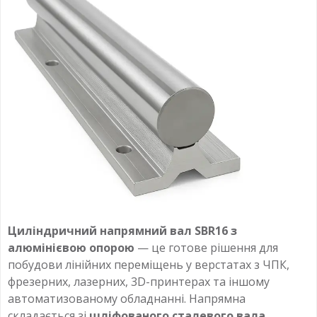
Циліндричний напрямний вал SBR16 з
алюмінієвою опорою
— це готове рішення для
побудови лінійних переміщень у верстатах з ЧПК,
фрезерних, лазерних, 3D-принтерах та іншому
автоматизованому обладнанні. Напрямна
складається зі
шліфованого сталевого вала