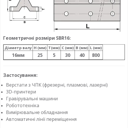
Геометричні розміри SBR16:
Діаметр валу
H (мм)
T(мм)
C (мм)
B (мм)
L (мм)
16мм
25
5
30
40
800
Застосування:
Верстати з ЧПК (фрезерні, плазмові, лазерні)
3D-принтери
Гравірувальні машини
Робототехніка
Вимірювальне обладнання
Автоматичні лінії переміщення