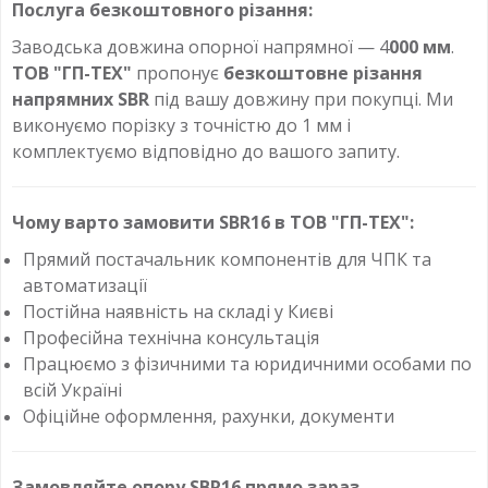
Послуга безкоштовного різання:
Заводська довжина опорної напрямної — 4
000 мм
.
ТОВ "ГП-ТЕХ"
пропонує
безкоштовне різання
напрямних SBR
під вашу довжину при покупці. Ми
виконуємо порізку з точністю до 1 мм і
комплектуємо відповідно до вашого запиту.
Чому варто замовити SBR16 в ТОВ "ГП-ТЕХ":
Прямий постачальник компонентів для ЧПК та
автоматизації
Постійна наявність на складі у Києві
Професійна технічна консультація
Працюємо з фізичними та юридичними особами по
всій Україні
Офіційне оформлення, рахунки, документи
Замовляйте опору SBR16 прямо зараз