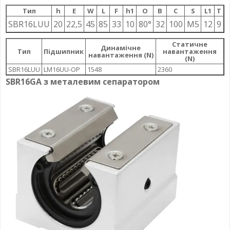
Тип
h
E
W
L
F
h1
О
B
C
S
L1
T
SBR16LUU
20
22,5
45
85
33
10
80°
32
100
M5
12
9
Статичне
Динамічне
Тип
Підшипник
навантаження
навантаження (N)
(N)
SBR16LUU
LM16UU-OP
1548
2360
SBR16GA з металевим сепаратором