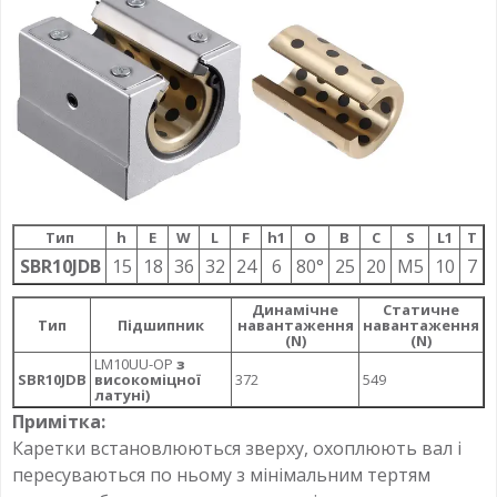
Тип
h
E
W
L
F
h1
О
B
C
S
L1
T
SBR10JDB
15
18
36
32
24
6
80°
25
20
M5
10
7
Динамічне
Статичне
Тип
Підшипник
навантаження
навантаження
(N)
(N)
LM10UU-OP
з
SBR10JDB
високоміцної
372
549
латуні)
Примітка:
Каретки встановлюються зверху, охоплюють вал і
пересуваються по ньому з мінімальним тертям