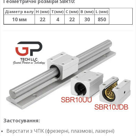
Геометричні розміри SBR10:
Діаметр валу
H (мм)
T(мм)
C (мм)
B (мм)
L (мм)
10 мм
22
4
22
30
850
Застосування:
Верстати з ЧПК (фрезерні, плазмові, лазерні)