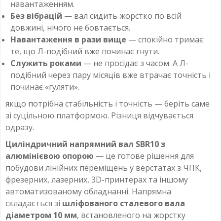
навантаженням.
Без вібрацій
— вал сидить жорстко по всій
довжині, нічого не бовтається.
Навантаження в рази вище
— спокійно тримає
те, що Л-подібний вже починає гнути.
Служить роками
— не просідає з часом. А Л-
подібний через пару місяців вже втрачає точність і
починає «гуляти».
якщо потрібна стабільність і точність — беріть саме
зі суцільною платформою. Різниця відчувається
одразу.
Циліндричний напрямний вал SBR10 з
алюмінієвою опорою
— це готове рішення для
побудови лінійних переміщень у верстатах з ЧПК,
фрезерних, лазерних, 3D-принтерах та іншому
автоматизованому обладнанні. Напрямна
складається зі
шліфованого сталевого вала
діаметром 10 мм
, встановленого на жорстку