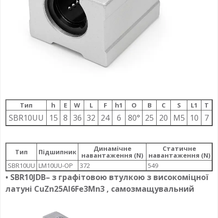
Тип
h
E
W
L
F
h1
О
B
C
S
L1
T
SBR10UU
15
8
36
32
24
6
80°
25
20
M5
10
7
Динамічне
Статичне
Тип
Підшипник
навантаження (N)
навантаження (N)
SBR10UU
LM10UU-OP
372
549
•
SBR10JDB
– з графітовою втулкою з високоміцної
латуні CuZn25Al6Fe3Mn3 , самозмащувальний