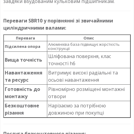
завдяки вбудованим кульковим підшипникам.
Переваги SBR10 у порівнянні зі звичайними
циліндричними валами:
Перевага
Опис
Алюмінієва база підвищує жорсткість
Підсилена опора
конструкції
Шліфована поверхня, клас
Вища точність
точності h6
Навантаження
Витримує високі радіальні та
та ресурс
осьові навантаження
Готовність до
Рівномірно розміщені монтажні
монтажу
отвори
Безкоштовне
Нарізаємо за потрібною
різання
довжиною при покупці
Послуга безкоштовного різання: