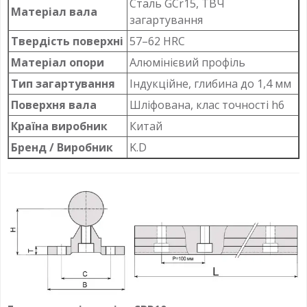
Сталь GCr15, ТВЧ
Матеріал вала
загартування
Твердість поверхні
57–62 HRC
Матеріал опори
Алюмінієвий профіль
Тип загартування
Індукційне, глибина до 1,4 мм
Поверхня вала
Шліфована, клас точності h6
Країна виробник
Китай
Бренд / Виробник
K.D