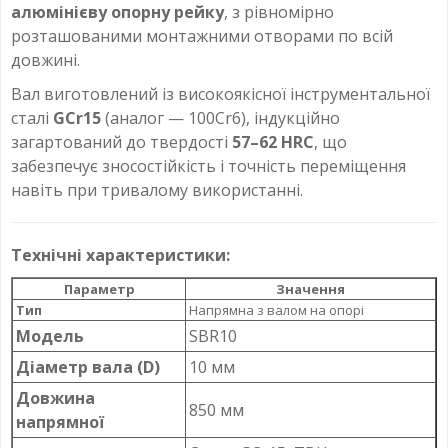
алюмінієву опорну рейку
, з рівномірно
розташованими монтажними отворами по всій
довжині.
Вал виготовлений із високоякісної інструментальної
сталі
GCr15
(аналог — 100Cr6), індукційно
загартований до твердості
57–62 HRC
, що
забезпечує зносостійкість і точність переміщення
навіть при тривалому використанні.
Технічні характеристики:
Параметр
Значення
Тип
Напрямна з валом на опорі
Модель
SBR10
Діаметр вала (D)
10 мм
Довжина
850 мм
напрямної