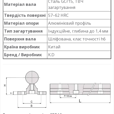
Сталь GCr15, ТВЧ
Матеріал вала
загартування
Твердість поверхні
57–62 HRC
Матеріал опори
Алюмінієвий профіль
Тип загартування
Індукційне, глибина до 1,4 мм
Поверхня вала
Шліфована, клас точності h6
Країна виробник
Китай
Бренд / Виробник
K.D