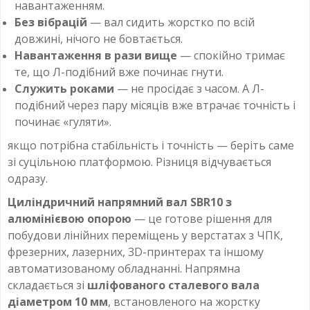
навантаженням.
Без вібрацій
— вал сидить жорстко по всій
довжині, нічого не бовтається.
Навантаження в рази вище
— спокійно тримає
те, що Л-подібний вже починає гнути.
Служить роками
— не просідає з часом. А Л-
подібний через пару місяців вже втрачає точність і
починає «гуляти».
якщо потрібна стабільність і точність — беріть саме
зі суцільною платформою. Різниця відчувається
одразу.
Циліндричний напрямний вал SBR10 з
алюмінієвою опорою
— це готове рішення для
побудови лінійних переміщень у верстатах з ЧПК,
фрезерних, лазерних, 3D-принтерах та іншому
автоматизованому обладнанні. Напрямна
складається зі
шліфованого сталевого вала
діаметром 10 мм
, встановленого на жорстку