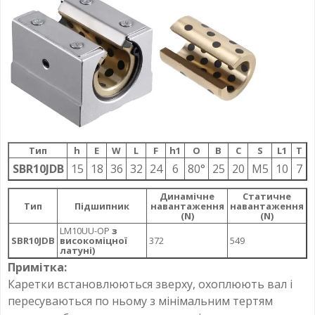
Тип
h
E
W
L
F
h1
О
B
C
S
L1
T
SBR10JDB
15
18
36
32
24
6
80°
25
20
M5
10
7
Динамічне
Статичне
Тип
Підшипник
навантаження
навантаження
(N)
(N)
LM10UU-OP
з
SBR10JDB
високоміцної
372
549
латуні)
Примітка:
Каретки встановлюються зверху, охоплюють вал і
пересуваються по ньому з мінімальним тертям