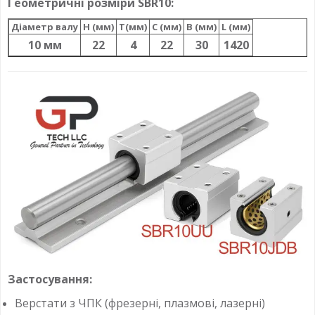
Геометричні розміри SBR10:
Діаметр валу
H (мм)
T(мм)
C (мм)
B (мм)
L (мм)
10 мм
22
4
22
30
1420
Застосування:
Верстати з ЧПК (фрезерні, плазмові, лазерні)