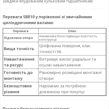
завдяки вбудованим кульковим підшипникам.
Переваги SBR10 у порівнянні зі звичайними
циліндричними валами:
Перевага
Опис
Алюмінієва база підвищує жорсткість
Підсилена опора
конструкції
Шліфована поверхня, клас
Вища точність
точності h6
Навантаження
Витримує високі радіальні та
та ресурс
осьові навантаження
Готовність до
Рівномірно розміщені монтажні
монтажу
отвори
Безкоштовне
Нарізаємо за потрібною
різання
довжиною при покупці
Послуга безкоштовного різання: