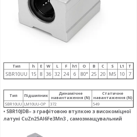
Тип
h
E
W
L
F
h1
О
B
C
S
L1
T
SBR10UU
15
8
36
32
24
6
80°
25
20
M5
10
7
Динамічне
Статичне
Тип
Підшипник
навантаження (N)
навантаження (N)
SBR10UU
LM10UU-OP
372
549
•
SBR10JDB
– з графітовою втулкою з високоміцної
латуні CuZn25Al6Fe3Mn3 , самозмащувальний