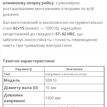
алюмінієву опорну рейку
, з рівномірно
розташованими монтажними отворами по всій
довжині.
Вал виготовлений із високоякісної інструментальної
сталі
GCr15
(аналог — 100Cr6), індукційно
загартований до твердості
57–62 HRC
, що
забезпечує зносостійкість і точність переміщення
навіть при тривалому використанні.
Технічні характеристики:
Параметр
Значення
Тип
Напрямна з валом на опорі
Модель
SBR10
Діаметр вала (D)
10 мм
Довжина
1420 мм
напрямної