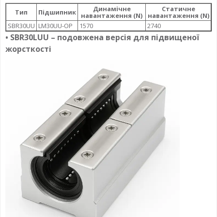
Динамічне
Статичне
Тип
Підшипник
навантаження (N)
навантаження (N)
SBR30UU
LM30UU-OP
1570
2740
• SBR30LUU – подовжена версія для підвищеної
жорсткості