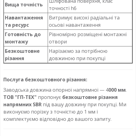
Шліфована поверхня, клас
Вища точність
точності h6
Навантаження
Витримує високі радіальні та
та ресурс
осьові навантаження
Готовність до
Рівномірно розміщені монтажні
монтажу
отвори
Безкоштовне
Нарізаємо за потрібною
різання
довжиною при покупці
Послуга безкоштовного різання:
Заводська довжина опорної напрямної — 4
000 мм
.
ТОВ "ГП-ТЕХ"
пропонує
безкоштовне різання
напрямних SBR
під вашу довжину при покупці. Ми
виконуємо порізку з точністю до 1 мм і
комплектуємо відповідно до вашого запиту.