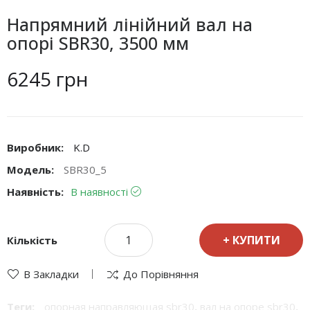
Напрямний лінійний вал на
опорі SBR30, 3500 мм
6245 грн
Виробник:
K.D
Модель:
SBR30_5
Наявність:
В наявності
КУПИТИ
Кількість
В Закладки
До Порівняння
Теги:
опорная направляющая sbr30
,
вал на опоре sbr30
,