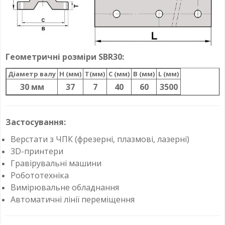
Геометричні розміри SBR30:
Діаметр валу
H (мм)
T(мм)
C (мм)
B (мм)
L (мм)
30 мм
37
7
40
60
3500
Застосування:
Верстати з ЧПК (фрезерні, плазмові, лазерні)
3D-принтери
Гравірувальні машини
Робототехніка
Вимірювальне обладнання
Автоматичні лінії переміщення