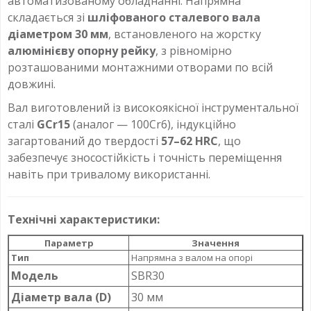
автоматизованому обладнанні. Напрямна
складається зі
шліфованого сталевого вала
діаметром 30 мм
, встановленого на жорстку
алюмінієву опорну рейку
, з рівномірно
розташованими монтажними отворами по всій
довжині.
Вал виготовлений із високоякісної інструментальної
сталі
GCr15
(аналог — 100Cr6), індукційно
загартований до твердості
57–62 HRC
, що
забезпечує зносостійкість і точність переміщення
навіть при тривалому використанні.
Технічні характеристики:
Параметр
Значення
Тип
Напрямна з валом на опорі
Модель
SBR30
Діаметр вала (D)
30 мм