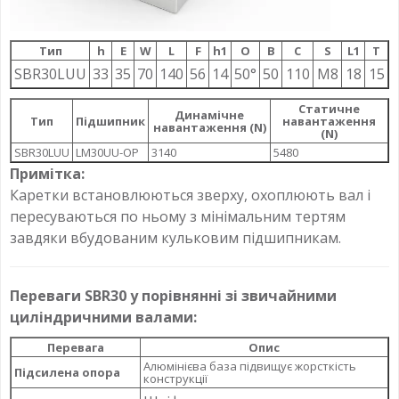
Тип
h
E
W
L
F
h1
О
B
C
S
L1
T
SBR30LUU
33
35
70
140
56
14
50°
50
110
M8
18
15
Статичне
Динамічне
Тип
Підшипник
навантаження
навантаження (N)
(N)
SBR30LUU
LM30UU-OP
3140
5480
Примітка:
Каретки встановлюються зверху, охоплюють вал і
пересуваються по ньому з мінімальним тертям
завдяки вбудованим кульковим підшипникам.
Переваги SBR30 у порівнянні зі звичайними
циліндричними валами:
Перевага
Опис
Алюмінієва база підвищує жорсткість
Підсилена опора
конструкції