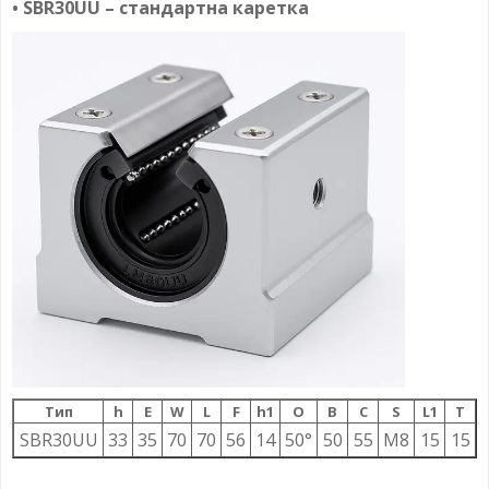
• SBR30UU – стандартна каретка
Тип
h
E
W
L
F
h1
О
B
C
S
L1
T
SBR30UU
33
35
70
70
56
14
50°
50
55
M8
15
15