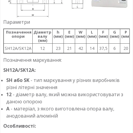
Параметри
Позначення
Діаметр
h
E
W
L
F
G
P
опори
валу
(мм)
(мм)
(мм)
(мм)
(мм)
(мм)
(мм)
(мм)
SH12А/SK12A
12
23
21
42
14
37,5
6
20
Позначення маркування:
SH12А/SK12A:
SH або SK
- тип маркування у різних виробників
різні літерні значення
12
- діаметр валу, який можна використовувати з
даною опорою
А
- матеріал, з якого виготовлена опора валу,
анодований алюміній
Особливості: