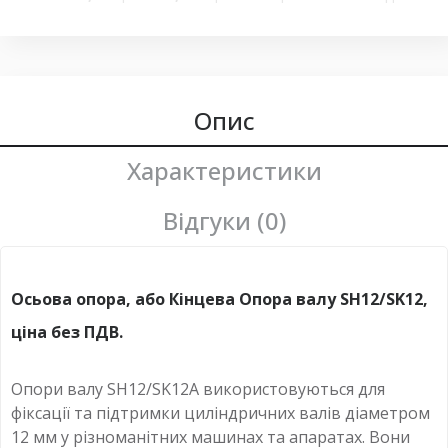
вала 12мм
,
опора вала sh
,
концевая опора shf50a
,
конечная опора линейного вала shf12a
,
концевая опора
shf12a для вала 12 мм
,
опора вала shf
,
sk12 sh12a
Опис
Характеристики
Відгуки (0)
Осьова опора, або Кінцева Опора валу SH12/SK12,
ціна без ПДВ.
Опори валу SH12/SK12A використовуються для
фіксації та підтримки циліндричних валів діаметром
12 мм у різноманітних машинах та апаратах. Вони