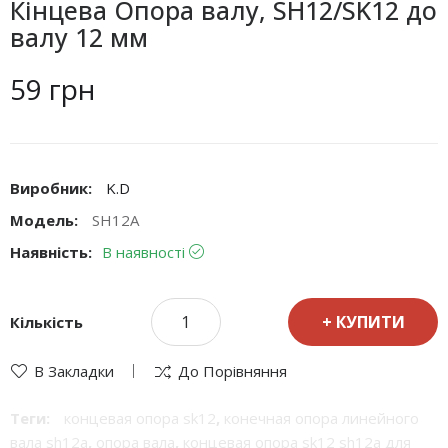
Кінцева Опора валу, SH12/SK12 до
валу 12 мм
59 грн
Виробник:
K.D
Модель:
SH12A
Наявність:
В наявності
КУПИТИ
Кількість
В Закладки
До Порівняння
Теги:
концевая опора sk12
,
конечная опора линейного
вала sh12a
,
опора вала
,
концевая опора sk12 sh12a для