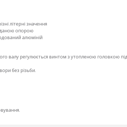
ізні літерні значення
з даною опорою
нодований алюміній
ого валу регулюється винтом з утопленою головкою пі
ори без різьби.
овування.