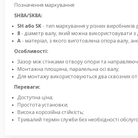
Позначення маркування:
SH8А/SK8A:
SH або SK
- тип маркування у різних виробників р
8
- діаметр валу, який можна використовувати 
А
- матеріал, з якого виготовлена опора валу, а
Особливості:
Зазор між стінками отвору опори та направляюч
Монтажна площина, паралельна осі валу;
Для монтажу використовуються два сквозних отв
Переваги:
Доступна ціна;
Простота установки;
Висока корозійна стійкість;
Тривалий термін служби без необхідності обслуг