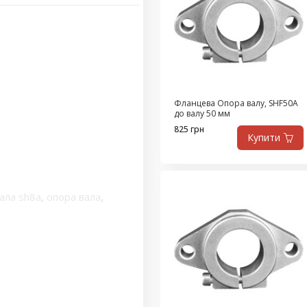
Фланцева Опора валу, SHF50A
до валу 50 мм
825 грн
Купити
ала sh8a
,
опора вала
,