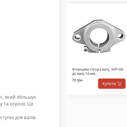
Фланцева Опора валу, SHF16A
до валу 16 мм
73 грн
Купити
, який збільшує
 та корозії. Це
ступні для валів