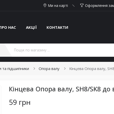
Ми на карті
Оформлення за
ПРО НАС
АКЦІЇ
КОНТАКТИ
ли та підшипники
Опора валу
Кінцева Опора валу, SH
Кінцева Опора валу, SH8/SK8 до 
59 грн