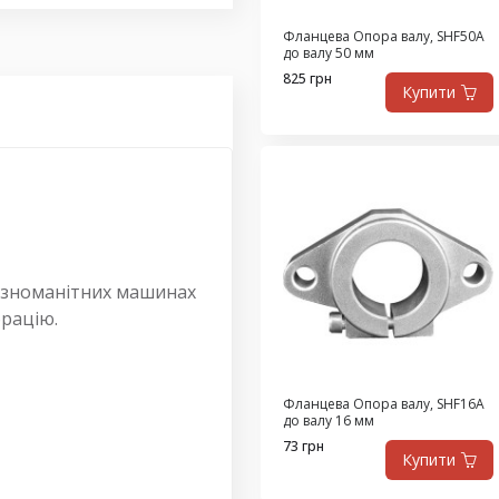
Фланцева Опора валу, SHF50A
до валу 50 мм
825 грн
Купити
різноманітних машинах
брацію.
Фланцева Опора валу, SHF16A
до валу 16 мм
73 грн
Купити