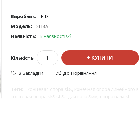
Виробник:
K.D
Модель:
SH8A
Наявність:
В наявності
КУПИТИ
Кількість
В Закладки
До Порівняння
Теги:
концевая опора sk8
,
конечная опора линейного в
концевая опора sk8 sh8a для вала 8мм
,
опора вала sh