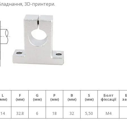
бладнання, 3D-принтери.
L
F
G
P
B
S
Болт
(мм)
(мм)
(мм)
(мм)
(мм)
(мм)
фіксації
за
14
32.8
6
18
32
5,50
M4