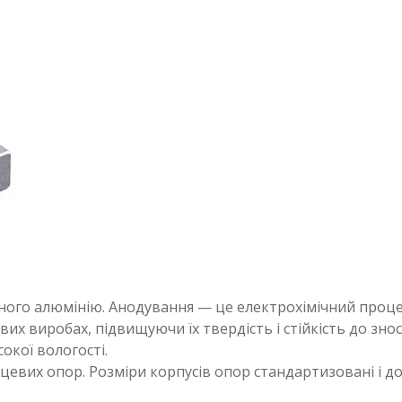
ного алюмінію. Анодування — це електрохімічний процес
 виробах, підвищуючи їх твердість і стійкість до зносу
окої вологості.
евих опор. Розміри корпусів опор стандартизовані і до