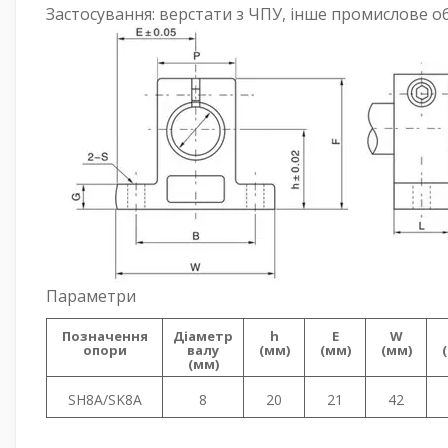
Застосування: верстати з ЧПУ, інше промислове о
Параметри
Позначення
Діаметр
h
E
W
опори
вал
у
(мм)
(мм)
(мм)
(мм)
SH8А/SK8A
8
20
21
42