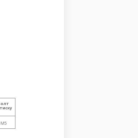
Болт
тиску
M5