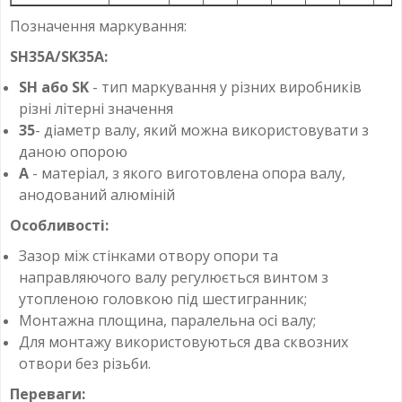
Позначення маркування:
SH35А/SK35A:
SH або SK
- тип маркування у різних виробників
різні літерні значення
35
- діаметр валу, який можна використовувати з
даною опорою
А
- матеріал, з якого виготовлена опора валу,
анодований алюміній
Особливості:
Зазор між стінками отвору опори та
направляючого валу регулюється винтом з
утопленою головкою під шестигранник;
Монтажна площина, паралельна осі валу;
Для монтажу використовуються два сквозних
отвори без різьби.
Переваги: