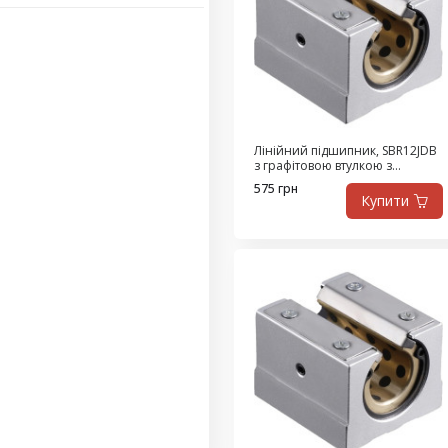
Лінійний підшипник, SBR12JDB
з графітовою втулкою з
високоміцної латуні,
575 грн
самозмащувальний
Купити