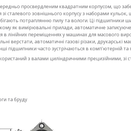
ередньо просвердленим квадратним корпусом, що забе
ся зі сталевого зовнішнього корпусу з наборами кульок,
побігають потраплянню пилу та вологи. Ці підшипники 
кому як вимірювальні прилади, автоматичне записуюче
я в лінійних переміщеннях у машинах для масового вир
ьні верстати, автоматичні газові різаки, друкарські м
ші підшипники часто зустрічаються в комп'ютерній та п
користаний з валами циліндричними прецизійними, зі с
ги та бруду