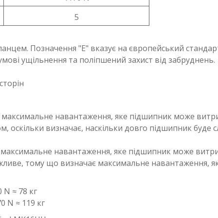
5
ланцем. Позначення "E" вказує на європейський стандарт
умові ущільнення та поліпшений захист від забруднень.
сторін
е максимальне навантаження, яке підшипник може витрим
 оскільки визначає, наскільки довго підшипник буде с
е максимальне навантаження, яке підшипник може витр
важливе, тому що визначає максимальне навантаження, 
0 N ≈ 78 кг
70 N ≈ 119 кг