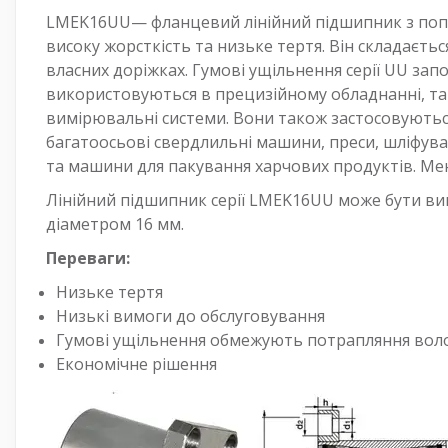
LMEK16UU— фланцевий лінійний підшипник з поп
високу жорсткість та низьке тертя. Він складаєть
власних доріжках. Гумові ущільнення серії UU за
використовуються в прецизійному обладнанні, та
вимірювальні системи. Вони також застосовуютьс
багатоосьові свердлильні машини, преси, шліфувал
та машини для пакування харчових продуктів. Мен
Лінійний підшипник серії LMEK16UU може бути ви
діаметром 16 мм.
Переваги:
Низьке тертя
Низькі вимоги до обслуговування
Гумові ущільнення обмежують потрапляння воло
Економічне рішення