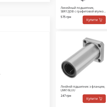
Линейный подшипник,
SBR12JDB с графитовой втулкой
из высокопрочной латуни,
575 грн
самосмазывающийся
Купити
.
Лінійній підшипник з фланцем,
LMK16LUU
247 грн
Купити