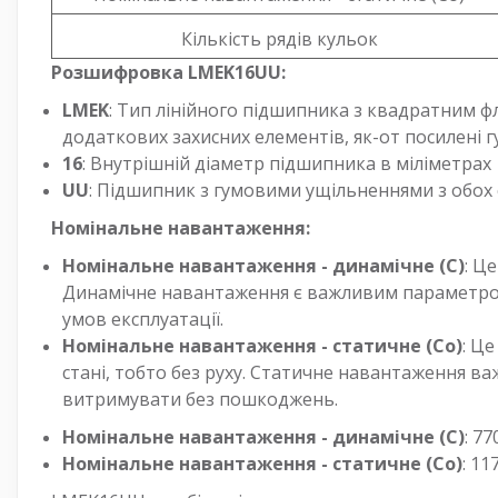
Кількість рядів кульок
Розшифровка LMEK16UU:
LMEK
: Тип лінійного підшипника з квадратним ф
додаткових захисних елементів, як-от посилені г
16
: Внутрішній діаметр підшипника в міліметрах
UU
: Підшипник з гумовими ущільненнями з обох 
Номінальне навантаження:
Номінальне навантаження - динамічне (C)
: Ц
Динамічне навантаження є важливим параметром,
умов експлуатації.
Номінальне навантаження - статичне (Co)
: Ц
стані, тобто без руху. Статичне навантаження 
витримувати без пошкоджень.
Номінальне навантаження - динамічне (C)
: 77
Номінальне навантаження - статичне (Co)
: 11