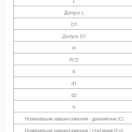
L
Допуск L
D1
Допуск D1
H
PCD
K
d1
d2
h
Номінальне навантаження - динамічне (C)
Номінальне навантаження - статичне (Co)