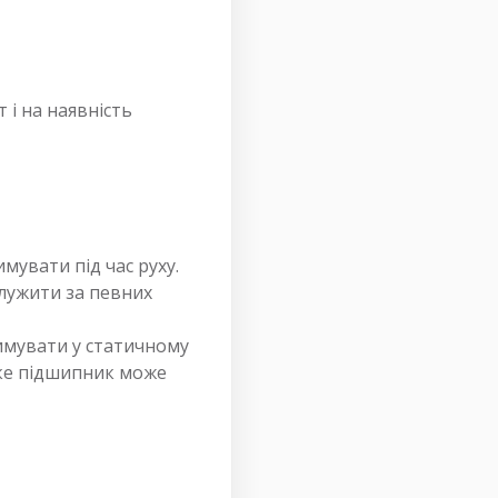
 і на наявність
увати під час руху.
лужити за певних
имувати у статичному
яке підшипник може