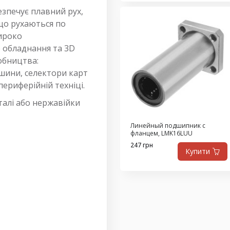
зпечує плавний рух,
 що рухаються по
широко
 обладнання та 3D
обництва:
ашини, селектори карт
ериферійній техніці.
талі або нержавійки
Линейный подшипник с
фланцем, LMK16LUU
247 грн
Купити