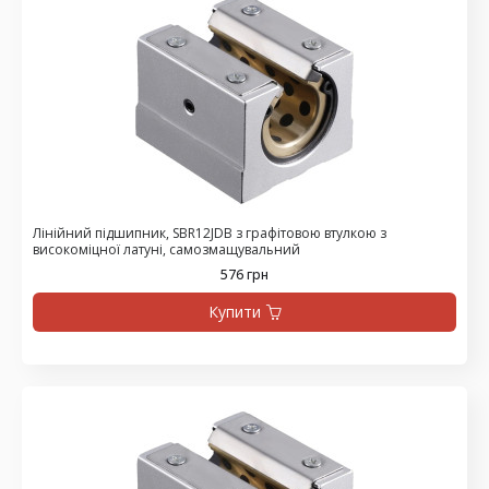
Лінійний підшипник, SBR12JDB з графітовою втулкою з
високоміцної латуні, самозмащувальний
576 грн
Купити