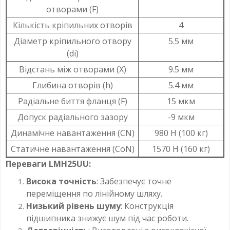
отворами (F)
Кількість кріпильних отворів
4
Діаметр кріпильного отвору
5.5 мм
(di)
Відстань між отворами (X)
9.5 мм
Глибина отворів (h)
5.4 мм
Радіальне биття фланця (F)
15 мкм
Допуск радіального зазору
-9 мкм
Динамічне навантаження (CN)
980 Н (100 кг)
Статичне навантаження (CoN)
1570 Н (160 кг)
Переваги LMH25UU:
Висока точність
: Забезпечує точне
переміщення по лінійному шляху.
Низький рівень шуму
: Конструкція
підшипника знижує шум під час роботи.